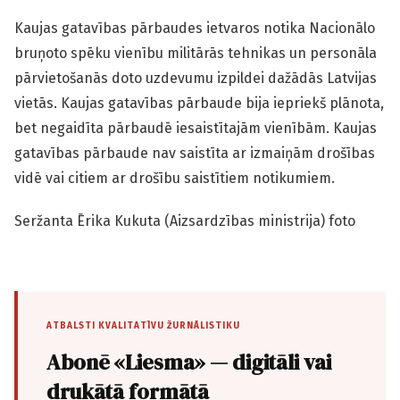
Kaujas gatavības pārbaudes ietvaros notika Nacionālo
bruņoto spēku vienību militārās tehnikas un personāla
pārvietošanās doto uzdevumu izpildei dažādās Latvijas
vietās. Kaujas gatavības pārbaude bija iepriekš plānota,
bet negaidīta pārbaudē iesaistītajām vienībām. Kaujas
gatavības pārbaude nav saistīta ar izmaiņām drošības
vidē vai citiem ar drošību saistītiem notikumiem.
Seržanta Ērika Kukuta (Aizsardzības ministrija) foto
ATBALSTI KVALITATĪVU ŽURNĀLISTIKU
Abonē «Liesma» — digitāli vai
drukātā formātā