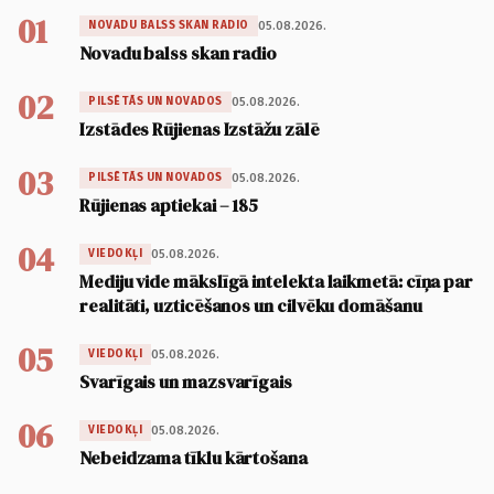
01
05.08.2026.
NOVADU BALSS SKAN RADIO
Novadu balss skan radio
02
05.08.2026.
PILSĒTĀS UN NOVADOS
Izstādes Rūjienas Izstāžu zālē
03
05.08.2026.
PILSĒTĀS UN NOVADOS
Rūjienas aptiekai – 185
04
05.08.2026.
VIEDOKĻI
Mediju vide mākslīgā intelekta laikmetā: cīņa par
realitāti, uzticēšanos un cilvēku domāšanu
05
05.08.2026.
VIEDOKĻI
Svarīgais un mazsvarīgais
06
05.08.2026.
VIEDOKĻI
Nebeidzama tīklu kārtošana