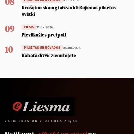
08
05.08.2026.
PILSĒTĀS UN NOVADOS
Krāšņi un skanīgi aizvadīti Rūjienas pilsētas
svētki
09
31.07.2026.
VIESIS
Pievilkušies pretpoli
10
04.08.2026.
PILSĒTĀS UN NOVADOS
Kabatā divvirzienu biļete
VALMIERAS UN VIDZEMES ZIŅAS