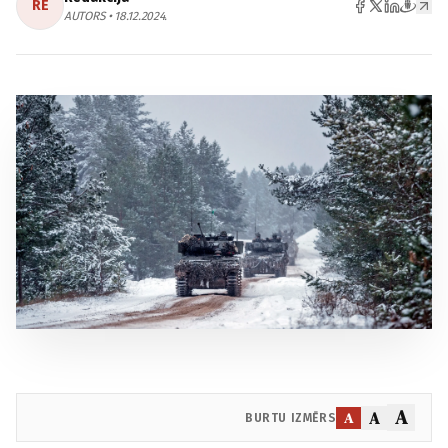
RE
AUTORS • 18.12.2024.
A
A
A
BURTU IZMĒRS