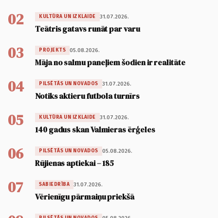
02
31.07.2026.
KULTŪRA UN IZKLAIDE
Teātris gatavs runāt par varu
03
05.08.2026.
PROJEKTS
Māja no salmu paneļiem šodien ir realitāte
04
31.07.2026.
PILSĒTĀS UN NOVADOS
Notiks aktieru futbola turnīrs
05
31.07.2026.
KULTŪRA UN IZKLAIDE
140 gadus skan Valmieras ērģeles
06
05.08.2026.
PILSĒTĀS UN NOVADOS
Rūjienas aptiekai – 185
07
31.07.2026.
SABIEDRĪBA
Vērienīgu pārmaiņu priekšā