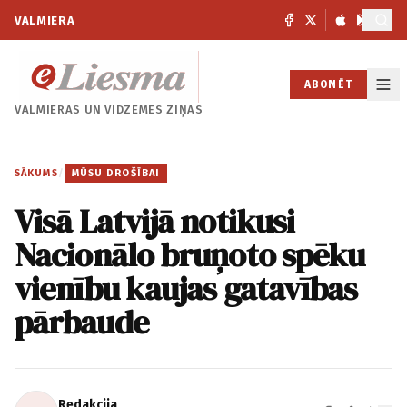
VALMIERA
ABONĒT
VALMIERAS UN
VIDZEMES ZIŅAS
SĀKUMS
/
MŪSU DROŠĪBAI
Visā Latvijā notikusi
Nacionālo bruņoto spēku
vienību kaujas gatavības
pārbaude
Redakcija