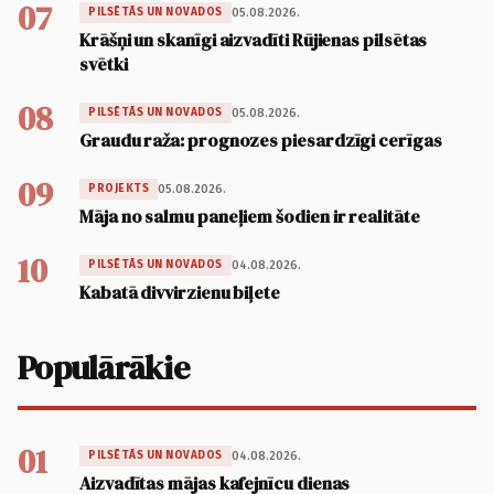
07
05.08.2026.
PILSĒTĀS UN NOVADOS
Krāšņi un skanīgi aizvadīti Rūjienas pilsētas
svētki
08
05.08.2026.
PILSĒTĀS UN NOVADOS
Graudu raža: prognozes piesardzīgi cerīgas
09
05.08.2026.
PROJEKTS
Māja no salmu paneļiem šodien ir realitāte
10
04.08.2026.
PILSĒTĀS UN NOVADOS
Kabatā divvirzienu biļete
Populārākie
01
04.08.2026.
PILSĒTĀS UN NOVADOS
Aizvadītas mājas kafejnīcu dienas