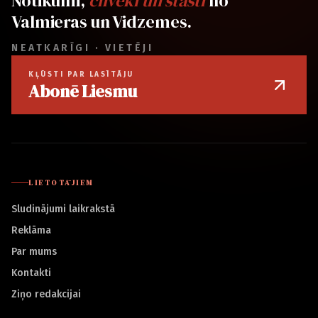
Notikumi,
cilvēki un stāsti
no
Valmieras un Vidzemes.
NEATKARĪGI · VIETĒJI
KĻŪSTI PAR LASĪTĀJU
Abonē Liesmu
LIETOTĀJIEM
Sludinājumi laikrakstā
Reklāma
Par mums
Kontakti
Ziņo redakcijai