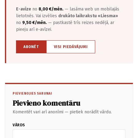
E-avīze
no
8,00 €/mēn.
— lasāma web un mobilajās
lietotnēs. Vai izvēlies
drukāto laikrakstu «Liesma»
no
9,50 €/mēn.
— pastkastē trīs reizes nedēļā, ar
pieeju arī e-avīzei.
ABONĒT
VISI PIEDĀVĀJUMI
PIEVIENOJIES SARUNAI
Pievieno komentāru
Komentēt vari arī anonīmi — pietiek norādīt vārdu.
VĀRDS