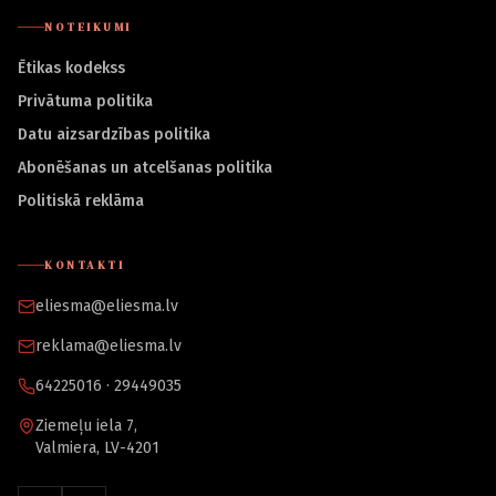
NOTEIKUMI
Ētikas kodekss
Privātuma politika
Datu aizsardzības politika
Abonēšanas un atcelšanas politika
Politiskā reklāma
KONTAKTI
eliesma@eliesma.lv
reklama@eliesma.lv
64225016 · 29449035
Ziemeļu iela 7,
Valmiera, LV-4201