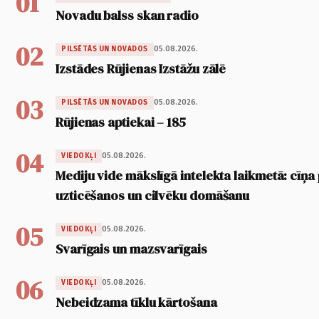
01
Novadu balss skan radio
02
05.08.2026.
PILSĒTĀS UN NOVADOS
Izstādes Rūjienas Izstāžu zālē
03
05.08.2026.
PILSĒTĀS UN NOVADOS
Rūjienas aptiekai – 185
04
05.08.2026.
VIEDOKĻI
Mediju vide mākslīgā intelekta laikmetā: cīņa p
uzticēšanos un cilvēku domāšanu
05
05.08.2026.
VIEDOKĻI
Svarīgais un mazsvarīgais
06
05.08.2026.
VIEDOKĻI
Nebeidzama tīklu kārtošana