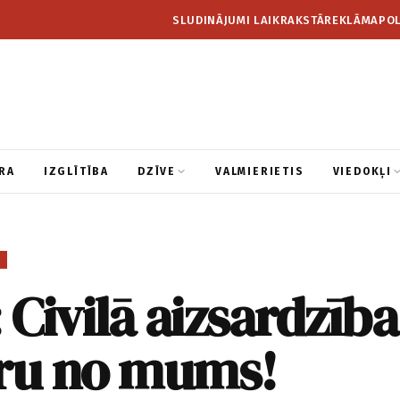
SLUDINĀJUMI LAIKRAKSTĀ
REKLĀMA
POL
RA
IZGLĪTĪBA
DZĪVE
VALMIERIETIS
VIEDOKĻI
I
Civilā aizsardzība
tru no mums!