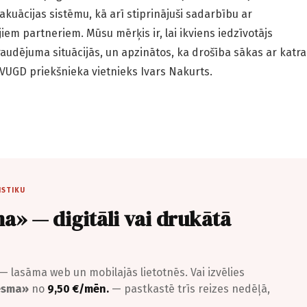
kuācijas sistēmu, kā arī stiprinājuši sadarbību ar
em partneriem. Mūsu mērķis ir, lai ikviens iedzīvotājs
draudējuma situācijās, un apzinātos, ka drošība sākas ar katra
 VUGD priekšnieka vietnieks Ivars Nakurts.
ISTIKU
a» — digitāli vai drukātā
— lasāma web un mobilajās lietotnēs. Vai izvēlies
iesma»
no
9,50 €/mēn.
— pastkastē trīs reizes nedēļā,