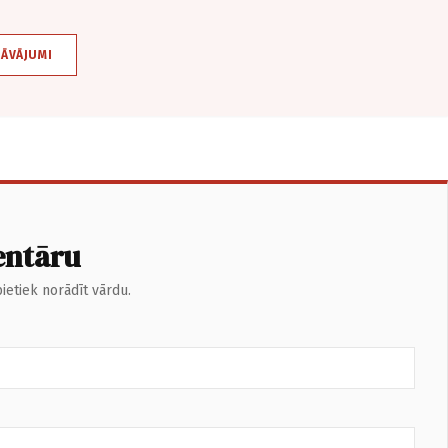
DĀVĀJUMI
entāru
ietiek norādīt vārdu.