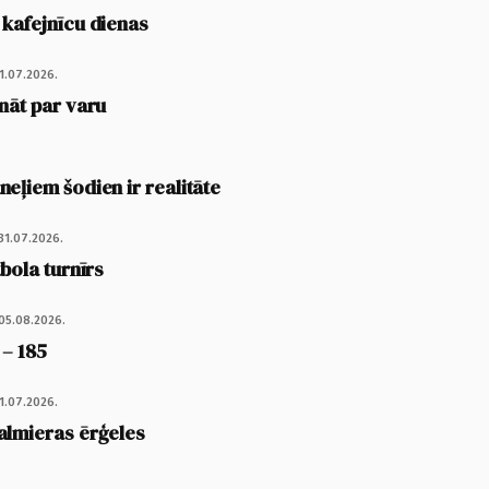
 kafejnīcu dienas
1.07.2026.
nāt par varu
eļiem šodien ir realitāte
31.07.2026.
tbola turnīrs
05.08.2026.
 – 185
1.07.2026.
almieras ērģeles