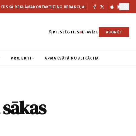
ITISKĀ REKLĀMA
KONTAKTI
ZIŅO REDAKCIJAI
PIESLĒGTIES
E-AVĪZE
ABONĒT
PROJEKTI
APMAKSĀTĀ PUBLIKĀCIJA
 sākas