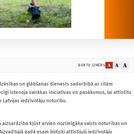
A
A
A
BURTU IZMĒRS
dzēsības un glābšanas dienests sadarbībā ar citām
īgi īstenoja vairākas iniciatīvas un pasākumus, lai attīstītu
 Latvijas iedzīvotāju noturību.
ā aizsardzība kļūst arvien nozīmīgāka valsts noturības un
izvadītajā gadā esam būtiski attīstījuši iedzīvotāju