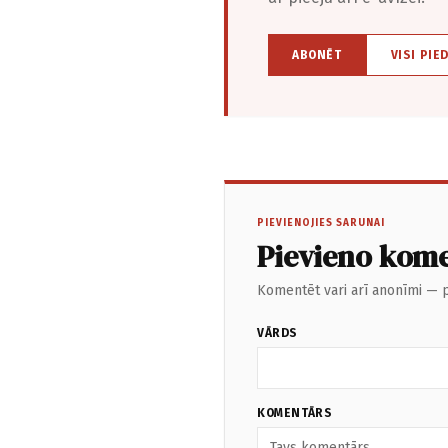
ABONĒT
VISI PIE
PIEVIENOJIES SARUNAI
Pievieno kom
Komentēt vari arī anonīmi — p
VĀRDS
KOMENTĀRS