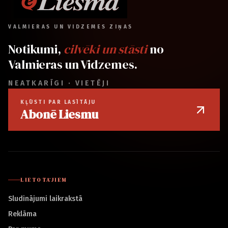
VALMIERAS UN VIDZEMES ZIŅAS
Notikumi,
cilvēki un stāsti
no
Valmieras un Vidzemes.
NEATKARĪGI · VIETĒJI
KĻŪSTI PAR LASĪTĀJU
Abonē Liesmu
LIETOTĀJIEM
Sludinājumi laikrakstā
Reklāma