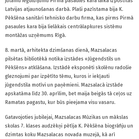
jūtamu ieguldījumu Pirmā pasaules kara laikā izpostītās
Latvijas atjaunošanas darbā. Plaši pazīstama bija K.
Pēkšēna sanitāri tehnisko darbu firma, kas pirms Pirmā
pasaules kara bija lielākais centrālapkures sistēmu
montāžas uzņēmums Rīgā.
8. martā, arhitekta dzimšanas dienā, Mazsalacas
pilsētas bibliotēkā notika izstādes «Jūgendstils un
Pēkšēns» atklāšana. Izstādē eksponēti skolēnu radošie
gleznojumi par izpētīto tēmu, kuros ir iekļauti
jūgendstila motīvi un paņēmieni. Mazsalacā izstāde
apskatāma līdz 30. aprīlim, bet maija beigās tā ceļos uz
Ramatas pagastu, kur būs pieejama visu vasaru.
Gatavojoties jubilejai, Mazsalacas Mūzikas un mākslas
skolas 7. klases audzēkņi pētīja K. Pēkšēna biogrāfiju un
dzimtas koku Mazsalacas novada muzejā, kā arī