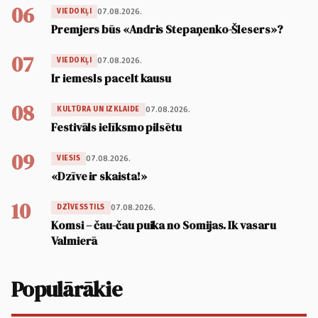
06
07.08.2026.
VIEDOKĻI
Premjers būs «Andris Stepaņenko-Šlesers»?
07
07.08.2026.
VIEDOKĻI
Ir iemesls pacelt kausu
08
07.08.2026.
KULTŪRA UN IZKLAIDE
Festivāls ielīksmo pilsētu
09
07.08.2026.
VIESIS
«Dzīve ir skaista!»
10
07.08.2026.
DZĪVESSTILS
Komsi – čau-čau puika no Somijas. Ik vasaru
Valmierā
Populārākie