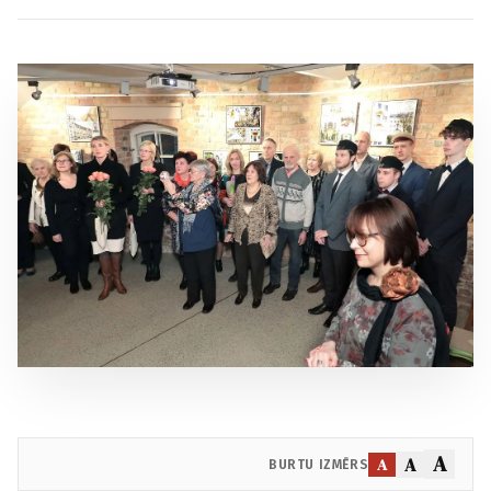
A
A
A
BURTU IZMĒRS