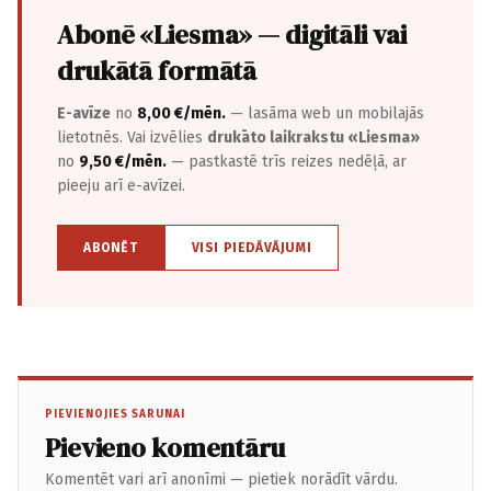
Abonē «Liesma» — digitāli vai
drukātā formātā
E-avīze
no
8,00 €/mēn.
— lasāma web un mobilajās
lietotnēs. Vai izvēlies
drukāto laikrakstu «Liesma»
no
9,50 €/mēn.
— pastkastē trīs reizes nedēļā, ar
pieeju arī e-avīzei.
ABONĒT
VISI PIEDĀVĀJUMI
PIEVIENOJIES SARUNAI
Pievieno komentāru
Komentēt vari arī anonīmi — pietiek norādīt vārdu.