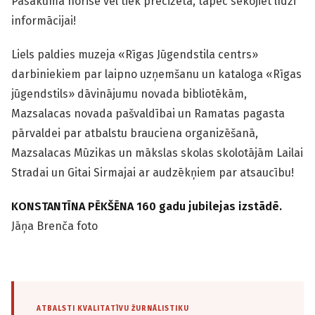
Pasākuma norise vēl tiek precizēta, tāpēc sekojiet līdzi
informācijai!
Liels paldies muzeja «Rīgas Jūgendstila centrs»
darbiniekiem par laipno uzņemšanu un kataloga «Rīgas
jūgendstils» dāvinājumu novada bibliotēkām,
Mazsalacas novada pašvaldībai un Ramatas pagasta
pārvaldei par atbalstu brauciena organizēšanā,
Mazsalacas Mūzikas un mākslas skolas skolotājām Lailai
Stradai un Gitai Sirmajai ar audzēkņiem par atsaucību!
KONSTANTĪNA PĒKŠĒNA 160 gadu jubilejas izstādē.
Jāņa Brenča foto
ATBALSTI KVALITATĪVU ŽURNĀLISTIKU