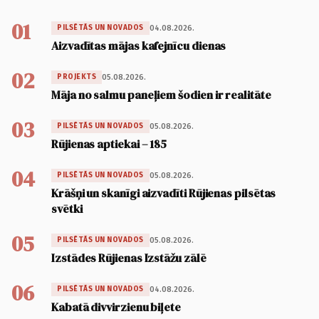
01
04.08.2026.
PILSĒTĀS UN NOVADOS
Aizvadītas mājas kafejnīcu dienas
02
05.08.2026.
PROJEKTS
Māja no salmu paneļiem šodien ir realitāte
03
05.08.2026.
PILSĒTĀS UN NOVADOS
Rūjienas aptiekai – 185
04
05.08.2026.
PILSĒTĀS UN NOVADOS
Krāšņi un skanīgi aizvadīti Rūjienas pilsētas
svētki
05
05.08.2026.
PILSĒTĀS UN NOVADOS
Izstādes Rūjienas Izstāžu zālē
06
04.08.2026.
PILSĒTĀS UN NOVADOS
Kabatā divvirzienu biļete