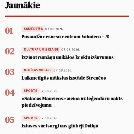
Jaunākie
01
07.08.2026.
SABIEDRĪBA
Pusaudžu resursu centram Valmierā – 5!
02
07.08.2026.
KULTŪRA UN IZKLAIDE
Izzinot rumāņu unikālos kreklu izšuvumus
03
07.08.2026.
NEDĒĻAS NOGALE
Laikmetīgās mākslas izstāde Strenčos
04
07.08.2026.
SPORTS
«Salacas Mauciens» aicina uz leģendāru nakts
piedzīvojumu
05
07.08.2026.
SPORTS
Izlases vārtsargi nav glābēji Daliņā