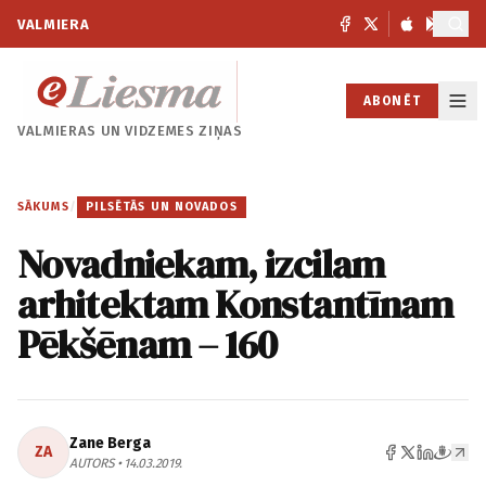
VALMIERA
ABONĒT
VALMIERAS UN
VIDZEMES ZIŅAS
SĀKUMS
/
PILSĒTĀS UN NOVADOS
Novadniekam, izcilam
arhitektam Konstantīnam
Pēkšēnam – 160
Zane Berga
ZA
AUTORS • 14.03.2019.