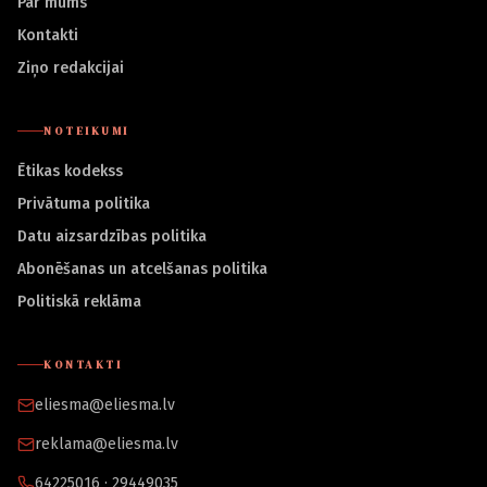
Par mums
Kontakti
Ziņo redakcijai
NOTEIKUMI
Ētikas kodekss
Privātuma politika
Datu aizsardzības politika
Abonēšanas un atcelšanas politika
Politiskā reklāma
KONTAKTI
eliesma@eliesma.lv
reklama@eliesma.lv
64225016 · 29449035