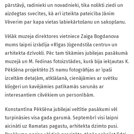
pārstāvji, radinieki un novadnieki, tika nolikti ziedi un
aizdegtas svecītes, kā arī izteikta pateicība Jānim
Vēverim par kapa vietas labiekārtošanu un sakopšanu.
Vēlāk muzeja direktores vietniece Zaiga Bogdanova
mums laipni izrādīja «Rīgas Jūgendstila centru» un
arhitekta dzīvokli. Pēc tam tikāmies jubilejas pasākumā
muzejā un M. Fedinas fotoizstādes, kurā bija iekļautas K.
Pēkšēna projektēto 25 namu fotogrāfijas ar īpaši
izceltām detaļām, atklāšanā, cienājāmies ar svētku
kliņģeri un kavējāmies patīkamās sarunās ar
interesantiem cilvēkiem un personībām.
Konstantīna Pēkšēna jubilejai veltītie pasākumi vēl
turpināsies visa gada garumā. Septembrī visi laipni
aicināti uz Ramatas pagastu, arhitekta dzimto pusi.