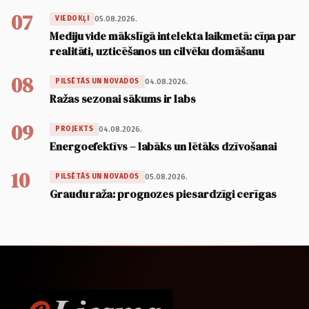
07
05.08.2026.
VIEDOKĻI
Mediju vide mākslīgā intelekta laikmetā: cīņa par
realitāti, uzticēšanos un cilvēku domāšanu
08
04.08.2026.
PILSĒTĀS UN NOVADOS
Ražas sezonai sākums ir labs
09
04.08.2026.
PROJEKTS
Energoefektīvs – labāks un lētāks dzīvošanai
10
05.08.2026.
PILSĒTĀS UN NOVADOS
Graudu raža: prognozes piesardzīgi cerīgas