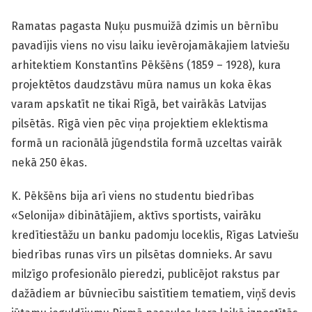
Ramatas pagasta Nuķu pusmuižā dzimis un bērnību
pavadījis viens no visu laiku ievērojamākajiem latviešu
arhitektiem Konstantīns Pēkšēns (1859 – 1928), kura
projektētos daudzstāvu mūra namus un koka ēkas
varam apskatīt ne tikai Rīgā, bet vairākās Latvijas
pilsētās. Rīgā vien pēc viņa projektiem eklektisma
formā un racionālā jūgendstila formā uzceltas vairāk
nekā 250 ēkas.
K. Pēkšēns bija arī viens no studentu biedrības
«Selonija» dibinātājiem, aktīvs sportists, vairāku
kredītiestāžu un banku padomju loceklis, Rīgas Latviešu
biedrības runas vīrs un pilsētas domnieks. Ar savu
milzīgo profesionālo pieredzi, publicējot rakstus par
dažādiem ar būvniecību saistītiem tematiem, viņš devis