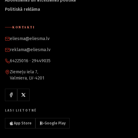
Abonēšanas un atcelšanas politika
Politiskā reklāma
KONTAKTI
eliesma@eliesma.lv
reklama@eliesma.lv
64225016 · 29449035
Ziemeļu iela 7,
Valmiera, LV-4201
LASI LIETOTNĒ
App Store
Google Play