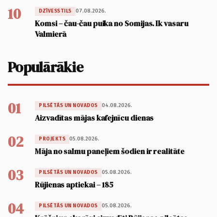
10
07.08.2026.
DZĪVESSTILS
Komsi – čau-čau puika no Somijas. Ik vasaru
Valmierā
Populārākie
01
04.08.2026.
PILSĒTĀS UN NOVADOS
Aizvadītas mājas kafejnīcu dienas
02
05.08.2026.
PROJEKTS
Māja no salmu paneļiem šodien ir realitāte
03
05.08.2026.
PILSĒTĀS UN NOVADOS
Rūjienas aptiekai – 185
04
05.08.2026.
PILSĒTĀS UN NOVADOS