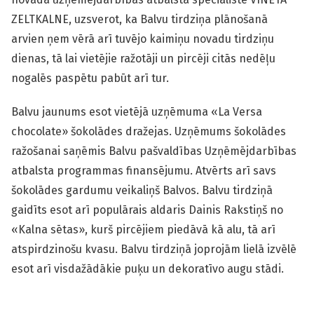
ZELTKALNE, uzsverot, ka Balvu tirdziņa plānošanā
arvien ņem vērā arī tuvējo kaimiņu novadu tirdziņu
dienas, tā lai vietējie ražotāji un pircēji citās nedēļu
nogalēs paspētu pabūt arī tur.
Balvu jaunums esot vietējā uzņēmuma «La Versa
chocolate» šokolādes dražejas. Uzņēmums šokolādes
ražošanai saņēmis Balvu pašvaldības Uzņēmējdarbības
atbalsta programmas finansējumu. Atvērts arī savs
šokolādes gardumu veikaliņš Balvos. Balvu tirdziņā
gaidīts esot arī populārais aldaris Dainis Rakstiņš no
«Kalna sētas», kurš pircējiem piedāvā kā alu, tā arī
atspirdzinošu kvasu. Balvu tirdziņā joprojām lielā izvēlē
esot arī visdažādākie puķu un dekoratīvo augu stādi.