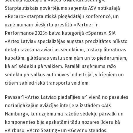
Starptautiskais novērtējums saņemts ASV notikušajā
«Recaro» starptautiskā piegādātāju konferencē, un
uzņēmumam piešķirta prestižā «Partner in
Performance 2025» balva kategorijā «Spares». SIA
«Artex Latvia» specializējas augstas precizitātes mīksto
detaļu ražošanā aviācijas sēdekļiem, tostarp literatūras
kabatām, glābšanas vestu somiņām un to piederumiem,
kā arī sēdekļu pārvalkiem. Paralēli uzņēmums ražo
sēdekļu pārvalkus autobūves industrijai, vilcieniem un
citiem sabiedriskā transporta veidiem.
Pavasarī «Artex Latvia» piedalījies arī vienā no pasaules
nozīmīgākajām aviācijas interjera izstādēm «AIX
Hamburg», kur uzņēmuma ražotie sēdekļu pārvalki un
komponentes bija apskatāmi tādu nozares līderu kā
«Airbus», «Acro Seating» un «Geven» stendos.