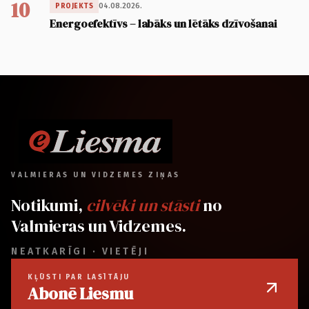
10
04.08.2026.
PROJEKTS
Energoefektīvs – labāks un lētāks dzīvošanai
VALMIERAS UN VIDZEMES ZIŅAS
Notikumi,
cilvēki un stāsti
no
Valmieras un Vidzemes.
NEATKARĪGI · VIETĒJI
KĻŪSTI PAR LASĪTĀJU
Abonē Liesmu