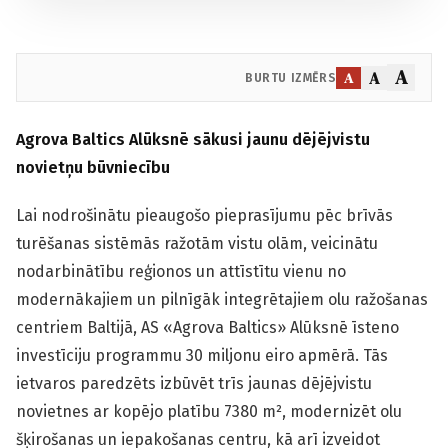
A
A
A
BURTU IZMĒRS
Agrova Baltics Alūksnē sākusi jaunu dējējvistu
novietņu būvniecību
Lai nodrošinātu pieaugošo pieprasījumu pēc brīvās
turēšanas sistēmās ražotām vistu olām, veicinātu
nodarbinātību reģionos un attīstītu vienu no
modernākajiem un pilnīgāk integrētajiem olu ražošanas
centriem Baltijā, AS «Agrova Baltics» Alūksnē īsteno
investīciju programmu 30 miljonu eiro apmērā. Tās
ietvaros paredzēts izbūvēt trīs jaunas dējējvistu
novietnes ar kopējo platību 7380 m², modernizēt olu
šķirošanas un iepakošanas centru, kā arī izveidot