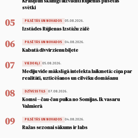
Krāšņi un skanīgi aizvadīti Rūjienas pilsētas
svētki
05
05.08.2026.
PILSĒTĀS UN NOVADOS
Izstādes Rūjienas Izstāžu zālē
06
04.08.2026.
PILSĒTĀS UN NOVADOS
Kabatā divvirzienu biļete
07
05.08.2026.
VIEDOKĻI
Mediju vide mākslīgā intelekta laikmetā: cīņa par
realitāti, uzticēšanos un cilvēku domāšanu
08
07.08.2026.
DZĪVESSTILS
Komsi – čau-čau puika no Somijas. Ik vasaru
Valmierā
09
04.08.2026.
PILSĒTĀS UN NOVADOS
Ražas sezonai sākums ir labs