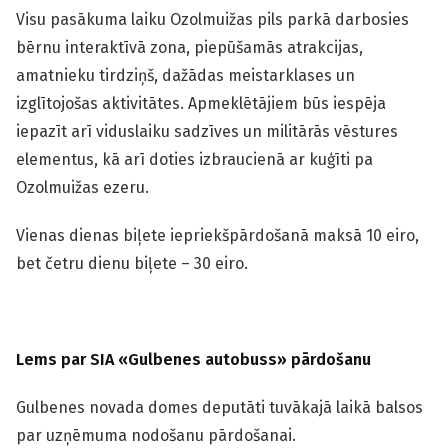
Visu pasākuma laiku Ozolmuižas pils parkā darbosies
bērnu interaktīvā zona, piepūšamās atrakcijas,
amatnieku tirdziņš, dažādas meistarklases un
izglītojošas aktivitātes. Apmeklētājiem būs iespēja
iepazīt arī viduslaiku sadzīves un militārās vēstures
elementus, kā arī doties izbraucienā ar kuģīti pa
Ozolmuižas ezeru.
Vienas dienas biļete iepriekšpārdošanā maksā 10 eiro,
bet četru dienu biļete – 30 eiro.
Lems par SIA «Gulbenes autobuss» pārdošanu
Gulbenes novada domes deputāti tuvākajā laikā balsos
par uzņēmuma nodošanu pārdošanai.