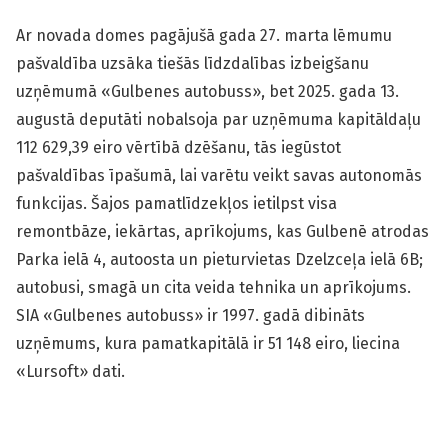
Ar novada domes pagājušā gada 27. marta lēmumu
pašvaldība uzsāka tiešās līdzdalības izbeigšanu
uzņēmumā «Gulbenes autobuss», bet 2025. gada 13.
augustā deputāti nobalsoja par uzņēmuma kapitāldaļu
112 629,39 eiro vērtībā dzēšanu, tās iegūstot
pašvaldības īpašumā, lai varētu veikt savas autonomās
funkcijas. Šajos pamatlīdzekļos ietilpst visa
remontbāze, iekārtas, aprīkojums, kas Gulbenē atrodas
Parka ielā 4, autoosta un pieturvietas Dzelzceļa ielā 6B;
autobusi, smagā un cita veida tehnika un aprīkojums.
SIA «Gulbenes autobuss» ir 1997. gadā dibināts
uzņēmums, kura pamatkapitālā ir 51 148 eiro, liecina
«Lursoft» dati.