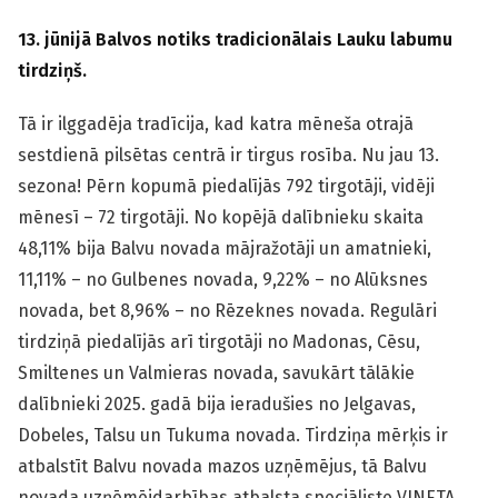
13. jūnijā Balvos notiks tradicionālais Lauku labumu
tirdziņš.
Tā ir ilggadēja tradīcija, kad katra mēneša otrajā
sestdienā pilsētas centrā ir tirgus rosība. Nu jau 13.
sezona! Pērn kopumā piedalījās 792 tirgotāji, vidēji
mēnesī – 72 tirgotāji. No kopējā dalībnieku skaita
48,11% bija Balvu novada mājražotāji un amatnieki,
11,11% – no Gulbenes novada, 9,22% – no Alūksnes
novada, bet 8,96% – no Rēzeknes novada. Regulāri
tirdziņā piedalījās arī tirgotāji no Madonas, Cēsu,
Smiltenes un Valmieras novada, savukārt tālākie
dalībnieki 2025. gadā bija ieradušies no Jelgavas,
Dobeles, Talsu un Tukuma novada. Tirdziņa mērķis ir
atbalstīt Balvu novada mazos uzņēmējus, tā Balvu
novada uzņēmējdarbības atbalsta speciāliste VINETA