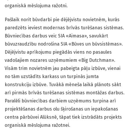
organiskā mēslojuma ražotni.
Pašlaik norit būvdarbi pie dējējvistu novietnēm, kurās
paredzēts ieviest modernas brīvās turēšanas sistēmas.
Būvniecības darbus veic SIA «Aimasa», savukārt
būvuzraudzību nodrošina SIA «Būves un būvsistēmas».
Dējējvistu aprīkojumu piegādās viens no pasaules
vadošajiem nozares uzņēmumiem «Big Dutchman».
Visām trim novietnēm jau pabeigta pāļu izbūve, vienai
no tām uzstādīts karkass un turpinās jumta
konstrukciju izbūve. Tuvākā mēneša laikā plānots sākt
arī pirmās brīvās turēšanas sistēmas montāžas darbus.
Paralēli būvniecības darbiem uzņēmums turpina arī
projektēšanas darbus olu šķirošanas un iepakošanas
centra pārbūvei Alūksnē, tāpat tiek izstrādāts projekts
organiskā mēslojuma ražotnei.