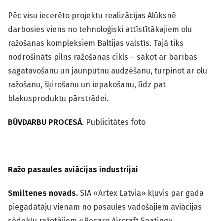
Pēc visu iecerēto projektu realizācijas Alūksnē
darbosies viens no tehnoloģiski attīstītākajiem olu
ražošanas kompleksiem Baltijas valstīs. Tajā tiks
nodrošināts pilns ražošanas cikls – sākot ar barības
sagatavošanu un jaunputnu audzēšanu, turpinot ar olu
ražošanu, šķirošanu un iepakošanu, līdz pat
blakusproduktu pārstrādei.
BŪVDARBU PROCESĀ
. Publicitātes foto
Ražo pasaules aviācijas industrijai
Smiltenes novads.
SIA «Artex Latvia» kļuvis par gada
piegādātāju vienam no pasaules vadošajiem aviācijas
sēdekļu ražotājiem «Recaro Aircraft Seating».