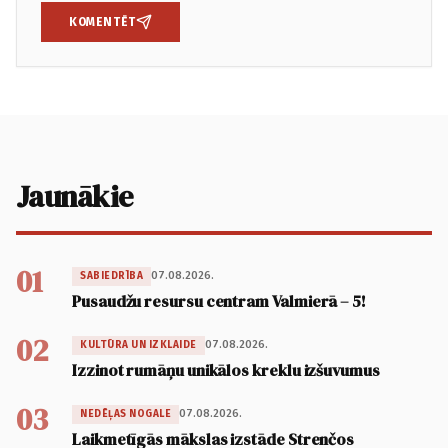
KOMENTĒT
Jaunākie
01
07.08.2026.
SABIEDRĪBA
Pusaudžu resursu centram Valmierā – 5!
02
07.08.2026.
KULTŪRA UN IZKLAIDE
Izzinot rumāņu unikālos kreklu izšuvumus
03
07.08.2026.
NEDĒĻAS NOGALE
Laikmetīgās mākslas izstāde Strenčos