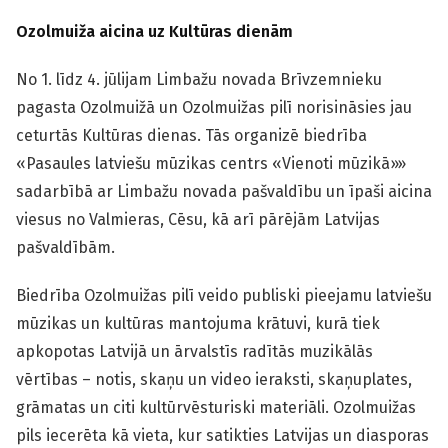
Ozolmuiža aicina uz Kultūras dienām
No 1. līdz 4. jūlijam Limbažu novada Brīvzemnieku
pagasta Ozolmuižā un Ozolmuižas pilī norisināsies jau
ceturtās Kultūras dienas. Tās organizē biedrība
«Pasaules latviešu mūzikas centrs «Vienoti mūzikā»»
sadarbībā ar Limbažu novada pašvaldību un īpaši aicina
viesus no Valmieras, Cēsu, kā arī pārējām Latvijas
pašvaldībām.
Biedrība Ozolmuižas pilī veido publiski pieejamu latviešu
mūzikas un kultūras mantojuma krātuvi, kurā tiek
apkopotas Latvijā un ārvalstīs radītās muzikālās
vērtības – notis, skaņu un video ieraksti, skaņuplates,
grāmatas un citi kultūrvēsturiski materiāli. Ozolmuižas
pils iecerēta kā vieta, kur satikties Latvijas un diasporas