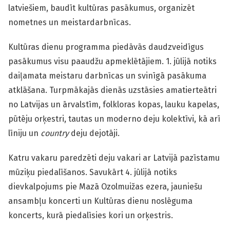
latviešiem, baudīt kultūras pasākumus, organizēt
nometnes un meistardarbnīcas.
Kultūras dienu programma piedāvās daudzveidīgus
pasākumus visu paaudžu apmeklētājiem. 1. jūlijā notiks
daiļamata meistaru darbnīcas un svinīgā pasākuma
atklāšana. Turpmākajās dienās uzstāsies amatierteātri
no Latvijas un ārvalstīm, folkloras kopas, lauku kapelas,
pūtēju orķestri, tautas un moderno deju kolektīvi, kā arī
līniju un
country
deju dejotāji.
Katru vakaru paredzēti deju vakari ar Latvijā pazīstamu
mūziķu piedalīšanos. Savukārt 4. jūlijā notiks
dievkalpojums pie Mazā Ozolmuižas ezera, jauniešu
ansambļu koncerti un Kultūras dienu noslēguma
koncerts, kurā piedalīsies kori un orķestris.