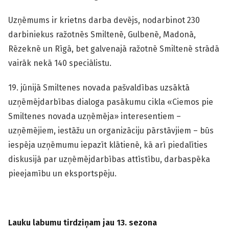
Uzņēmums ir krietns darba devējs, nodarbinot 230
darbiniekus ražotnēs Smiltenē, Gulbenē, Madonā,
Rēzeknē un Rīgā, bet galvenajā ražotnē Smiltenē strādā
vairāk nekā 140 speciālistu.
19. jūnijā Smiltenes novada pašvaldības uzsāktā
uzņēmējdarbības dialoga pasākumu cikla «Ciemos pie
Smiltenes novada uzņēmēja» interesentiem –
uzņēmējiem, iestāžu un organizāciju pārstāvjiem – būs
iespēja uzņēmumu iepazīt klātienē, kā arī piedalīties
diskusijā par uzņēmējdarbības attīstību, darbaspēka
pieejamību un eksportspēju.
Lauku labumu tirdziņam jau 13. sezona