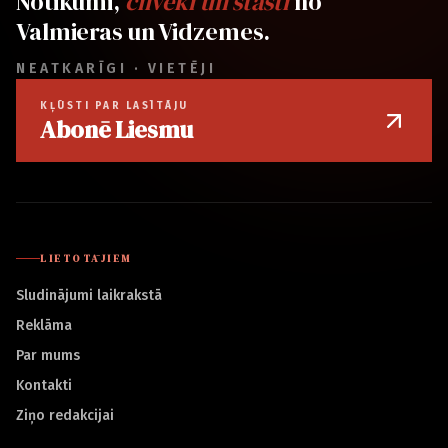
Notikumi,
cilvēki un stāsti
no
Valmieras un Vidzemes.
NEATKARĪGI · VIETĒJI
KĻŪSTI PAR LASĪTĀJU
Abonē Liesmu
LIETOTĀJIEM
Sludinājumi laikrakstā
Reklāma
Par mums
Kontakti
Ziņo redakcijai