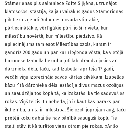
Stāmerienas pils saimniece Edīte Siļķēna, uzrunājot
klātesošos, stāstīja, ka jau vairākus gadus Stāmerienas
pilī tiek uzņemti Gulbenes novada stiprākie,
pārliecinātākie, vērtīgākie pāri, jo šī ir vieta, kur
mīlestību novērtē, kur mīlestību piedzīvo. Kā
apliecinājums tam esot Mīlestības ozols, kuram ir
gandrīz 200 gadu un par kuru leģenda vēsta, ka vietējā
baronese Izabella bērnībā ļoti labi draudzējusies ar
dārznieka dēlu, taču, kad Izabellai apritēja 17 gadi,
vecāki viņu izprecināja savas kārtas cilvēkam. Izabellas
kāzu rītā dārznieka dēls iestādīja divus mazus ozoliņus
un saaudzēja tos kopā tā, ka izskatās, ka tie sadevušies
rokās. Viņš teicis: tu nebēdā, jo ir kaut kas pārāks par
ikdienību, un tā ir mīlestība. Šie ozoli joprojām aug, taču
pretēji koku dabai tie nav pilnībā saauguši kopā. Tie
stalti stāv, it kā turētos viens otram pie rokas. «Ar šo