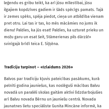
leģendu es gribu teikt, ka arī jūsu mīlestībai, jūsu
ilgajiem kopdzīves gadiem ir šāds spēcīgs pamats. Tajā
ir zemes spēks, spēja piedot, cieņa un atbildība vienam
pret otru. Lai tas ir tas, ko mēs mācāmies no jums ik
dienu! Paldies, ka jūs esat! Paldies, ka uzturat prieku un
možu garu un esat šeit, Stāmerienas pils dārzā!»
svinīgajā brīdī teica E. Siļķēna.
Tradīciju turpinot –
«
Izlaidums 2026
»
Balvos par tradīciju kļuvis pateicības pasākums, kurā
pelnīti godina jauniešus, kas noslēguši mācības Balvu
novadā un paralēli skolas gaitām aktīvi līdzdarbojušies
arī Balvu novada Bērnu un jauniešu centrā. Novada
jaunatnes lietu speciāliste Gunita Mincāne informē, ka