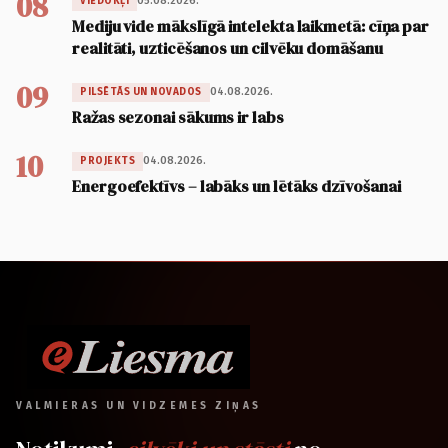
08
05.08.2026.
VIEDOKĻI
Mediju vide mākslīgā intelekta laikmetā: cīņa par
realitāti, uzticēšanos un cilvēku domāšanu
09
04.08.2026.
PILSĒTĀS UN NOVADOS
Ražas sezonai sākums ir labs
10
04.08.2026.
PROJEKTS
Energoefektīvs – labāks un lētāks dzīvošanai
VALMIERAS UN VIDZEMES ZIŅAS