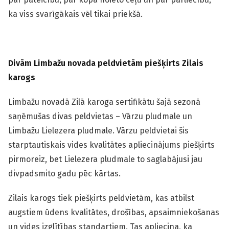
ka viss svarīgākais vēl tikai priekšā.
Divām Limbažu novada peldvietām piešķirts Zilais
karogs
Limbažu novadā Zilā karoga sertifikātu šajā sezonā
saņēmušas divas peldvietas – Vārzu pludmale un
Limbažu Lielezera pludmale. Vārzu peldvietai šis
starptautiskais vides kvalitātes apliecinājums piešķirts
pirmoreiz, bet Lielezera pludmale to saglabājusi jau
divpadsmito gadu pēc kārtas.
Zilais karogs tiek piešķirts peldvietām, kas atbilst
augstiem ūdens kvalitātes, drošības, apsaimniekošanas
un vides izglītības standartiem. Tas apliecina, ka