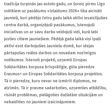
tradīcija turpinās jau astoto gadu, un šoreiz pirms Līgo
svētkiem uz pasākumu «Izlaidums 2026» tika aicināti
jaunieši, kuri pēdējo četru gadu laikā aktīvi iesaistījušies
centra darbā, organizējuši pasākumus, īstenojuši
iniciatīvas un ar savu darbu veidojuši vidi, kurā labi
justies citiem jauniešiem. Pēdējā gada laikā viņi īpaši
aktīvi esot darbojušies Jauniešu domē, kur idejas
pārtapušas reālos darbos un novadam nozīmīgos
notikumos. Īstenoti projekti, uzņemti Eiropas
Solidaritātes korpusa brīvprātīgie, gūta pieredze
Erasmus+ un Eiropas Solidaritātes korpusa projektos.
Tā ir pieredze, kuru nevar ne izmērīt diplomos, ne
atzīmēs. Tā ir prasme sadarboties, uzņemties atbildību,
risināt problēmas, pielāgoties dažādām situācijām un
nebaidīties no jauniem izaicinājumiem.