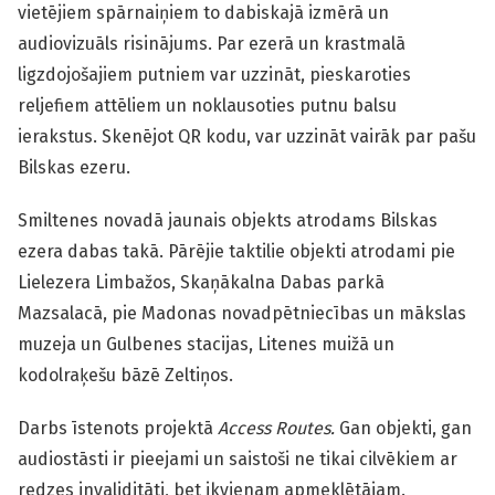
vietējiem spārnaiņiem to dabiskajā izmērā un
audiovizuāls risinājums. Par ezerā un krastmalā
ligzdojošajiem putniem var uzzināt, pieskaroties
reljefiem attēliem un noklausoties putnu balsu
ierakstus. Skenējot QR kodu, var uzzināt vairāk par pašu
Bilskas ezeru.
Smiltenes novadā jaunais objekts atrodams Bilskas
ezera dabas takā. Pārējie taktilie objekti atrodami pie
Lielezera Limbažos, Skaņākalna Dabas parkā
Mazsalacā, pie Madonas novadpētniecības un mākslas
muzeja un Gulbenes stacijas, Litenes muižā un
kodolraķešu bāzē Zeltiņos.
Darbs īstenots projektā
Access Routes.
Gan objekti, gan
audiostāsti ir pieejami un saistoši ne tikai cilvēkiem ar
redzes invaliditāti, bet ikvienam apmeklētājam.