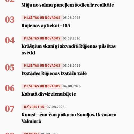
Māja no salmu paneļiem šodien ir realitāte
03
05.08.2026.
PILSĒTĀS UN NOVADOS
Rūjienas aptiekai – 185
04
05.08.2026.
PILSĒTĀS UN NOVADOS
Krāšņi un skanīgi aizvadīti Rūjienas pilsētas
svētki
05
05.08.2026.
PILSĒTĀS UN NOVADOS
Izstādes Rūjienas Izstāžu zālē
06
04.08.2026.
PILSĒTĀS UN NOVADOS
Kabatā divvirzienu biļete
07
07.08.2026.
DZĪVESSTILS
Komsi – čau-čau puika no Somijas. Ik vasaru
Valmierā