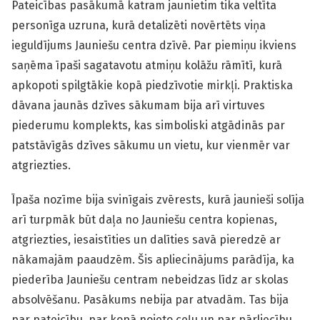
Pateicības pasākumā katram jaunietim tika veltīta
personīga uzruna, kurā detalizēti novērtēts viņa
ieguldījums Jauniešu centra dzīvē. Par piemiņu ikviens
saņēma īpaši sagatavotu atmiņu kolāžu rāmītī, kurā
apkopoti spilgtākie kopā piedzīvotie mirkļi. Praktiska
dāvana jaunās dzīves sākumam bija arī virtuves
piederumu komplekts, kas simboliski atgādinās par
patstāvīgās dzīves sākumu un vietu, kur vienmēr var
atgriezties.
Īpaša nozīme bija svinīgais zvērests, kurā jaunieši solīja
arī turpmāk būt daļa no Jauniešu centra kopienas,
atgriezties, iesaistīties un dalīties savā pieredzē ar
nākamajām paaudzēm. Šis apliecinājums parādīja, ka
piederība Jauniešu centram nebeidzas līdz ar skolas
absolvēšanu. Pasākums nebija par atvadām. Tas bija
par pateicību, par kopā noieto ceļu un par pārliecību,