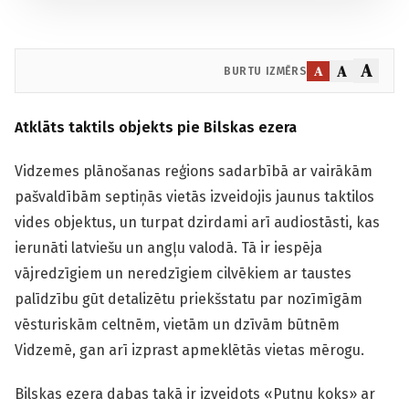
A
A
A
BURTU IZMĒRS
Atklāts taktils objekts pie Bilskas ezera
Vidzemes plānošanas reģions sadarbībā ar vairākām
pašvaldībām septiņās vietās izveidojis jaunus taktilos
vides objektus, un turpat dzirdami arī audiostāsti, kas
ierunāti latviešu un angļu valodā. Tā ir iespēja
vājredzīgiem un neredzīgiem cilvēkiem ar taustes
palīdzību gūt detalizētu priekšstatu par nozīmīgām
vēsturiskām celtnēm, vietām un dzīvām būtnēm
Vidzemē, gan arī izprast apmeklētās vietas mērogu.
Bilskas ezera dabas takā ir izveidots «Putnu koks» ar