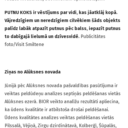
PUTNU KOKS ir vēstījums par vidi, kas jāatklāj kopā.
Vājredzīgiem un neredzīgiem cilvēkiem šāds objekts
palīdz labāk atpazīt putnus pēc balss, iepazīt putnus
to dabīgajā lielumā un dzīvesvidē.
Publicitātes
foto/Visit Smiltene
Ziņas no Alūksnes novada
Jūnijā pēc Alūksnes novada pašvaldības pasūtījuma ir
veiktas peldūdeņu analīzes septiņās peldēšanas vietās
Alūksnes ezerā. BIOR veikto analīžu rezultāti apliecina,
ka ūdens kvalitāte ir atbilstoša drošai peldēšanai.
Ūdens kvalitātes analīzes veiktas peldēšanas vietās
Pilssalā, Vējiņā, Zirgu dzirdinātavā, Kolberģī, Šūpalās,