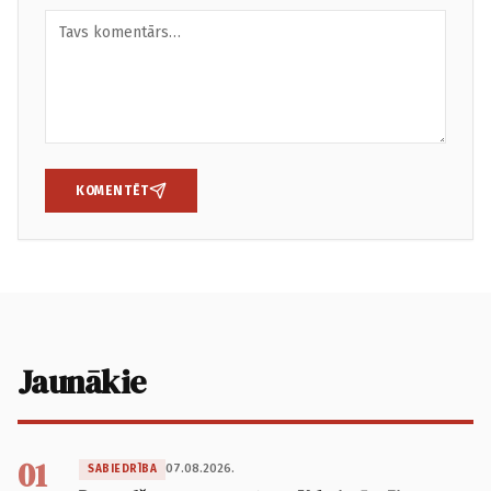
KOMENTĒT
Jaunākie
01
07.08.2026.
SABIEDRĪBA