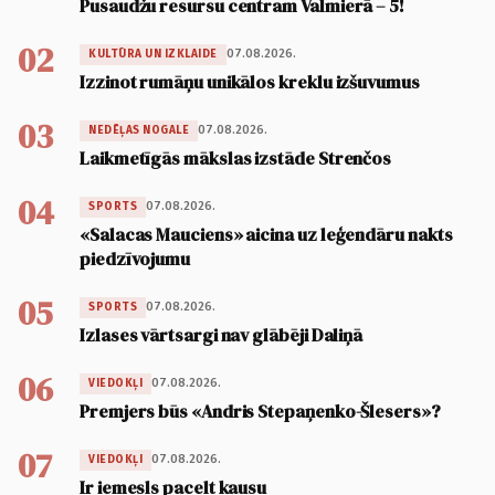
Pusaudžu resursu centram Valmierā – 5!
02
07.08.2026.
KULTŪRA UN IZKLAIDE
Izzinot rumāņu unikālos kreklu izšuvumus
03
07.08.2026.
NEDĒĻAS NOGALE
Laikmetīgās mākslas izstāde Strenčos
04
07.08.2026.
SPORTS
«Salacas Mauciens» aicina uz leģendāru nakts
piedzīvojumu
05
07.08.2026.
SPORTS
Izlases vārtsargi nav glābēji Daliņā
06
07.08.2026.
VIEDOKĻI
Premjers būs «Andris Stepaņenko-Šlesers»?
07
07.08.2026.
VIEDOKĻI
Ir iemesls pacelt kausu