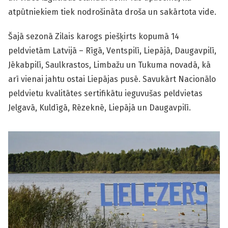
atpūtniekiem tiek nodrošināta droša un sakārtota vide.
Šajā sezonā Zilais karogs piešķirts kopumā 14
peldvietām Latvijā – Rīgā, Ventspilī, Liepājā, Daugavpilī,
Jēkabpilī, Saulkrastos, Limbažu un Tukuma novadā, kā
arī vienai jahtu ostai Liepājas pusē. Savukārt Nacionālo
peldvietu kvalitātes sertifikātu ieguvušas peldvietas
Jelgavā, Kuldīgā, Rēzeknē, Liepājā un Daugavpilī.