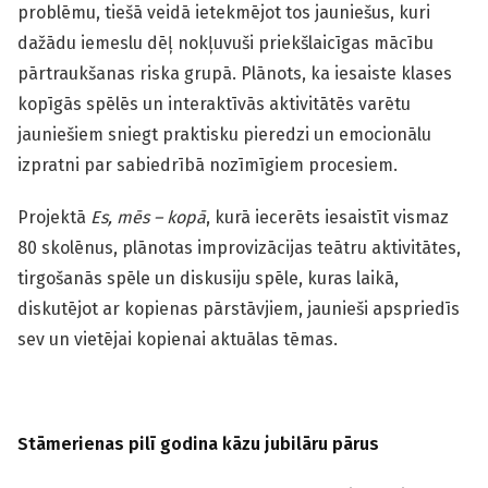
problēmu, tiešā veidā ietekmējot tos jauniešus, kuri
dažādu iemeslu dēļ nokļuvuši priekšlaicīgas mācību
pārtraukšanas riska grupā. Plānots, ka iesaiste klases
kopīgās spēlēs un interaktīvās aktivitātēs varētu
jauniešiem sniegt praktisku pieredzi un emocionālu
izpratni par sabiedrībā nozīmīgiem procesiem.
Projektā
Es, mēs – kopā
, kurā iecerēts iesaistīt vismaz
80 skolēnus, plānotas improvizācijas teātru aktivitātes,
tirgošanās spēle un diskusiju spēle, kuras laikā,
diskutējot ar kopienas pārstāvjiem, jaunieši apspriedīs
sev un vietējai kopienai aktuālas tēmas.
Stāmerienas pilī godina kāzu jubilāru pārus