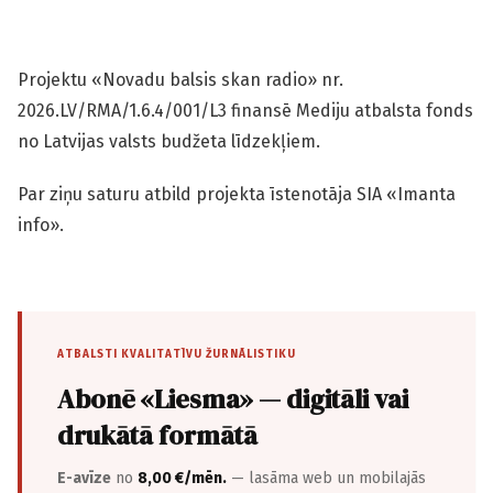
Projektu «Novadu balsis skan radio» nr.
2026.LV/RMA/1.6.4/001/L3 finansē Mediju atbalsta fonds
no Latvijas valsts budžeta līdzekļiem.
Par ziņu saturu atbild projekta īstenotāja SIA «Imanta
info».
ATBALSTI KVALITATĪVU ŽURNĀLISTIKU
Abonē «Liesma» — digitāli vai
drukātā formātā
E-avīze
no
8,00 €/mēn.
— lasāma web un mobilajās