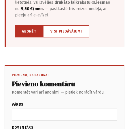
lietotnēs. Vai izvēlies
drukāto laikrakstu «Liesma»
no
9,50 €/mēn.
— pastkastē trīs reizes nedēļā, ar
pieeju arī e-avīzei.
ABONĒT
VISI PIEDĀVĀJUMI
PIEVIENOJIES SARUNAI
Pievieno komentāru
Komentēt vari arī anonīmi — pietiek norādīt vārdu.
VĀRDS
KOMENTĀRS