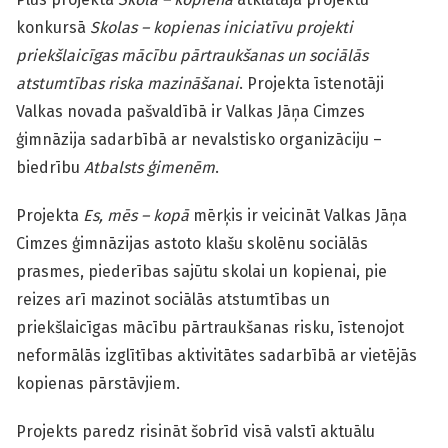
konkursā
Skolas – kopienas iniciatīvu projekti
priekšlaicīgas mācību pārtraukšanas un sociālās
atstumtības riska mazināšanai
. Projekta īstenotāji
Valkas novada pašvaldībā ir Valkas Jāņa Cimzes
ģimnāzija sadarbībā ar nevalstisko organizāciju –
biedrību
Atbalsts ģimenēm
.
Projekta
Es, mēs – kopā
mērķis ir veicināt Valkas Jāņa
Cimzes ģimnāzijas astoto klašu skolēnu sociālās
prasmes, piederības sajūtu skolai un kopienai, pie
reizes arī mazinot sociālās atstumtības un
priekšlaicīgas mācību pārtraukšanas risku, īstenojot
neformālās izglītības aktivitātes sadarbībā ar vietējās
kopienas pārstāvjiem.
Projekts paredz risināt šobrīd visā valstī aktuālu