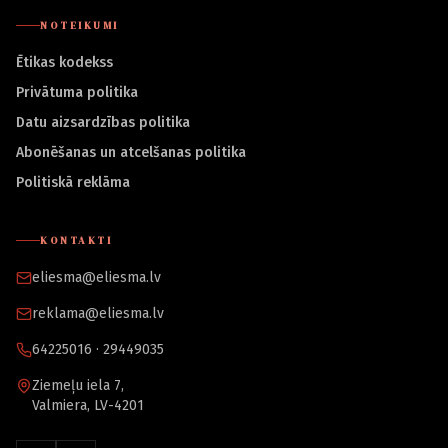
NOTEIKUMI
Ētikas kodekss
Privātuma politika
Datu aizsardzības politika
Abonēšanas un atcelšanas politika
Politiskā reklāma
KONTAKTI
eliesma@eliesma.lv
reklama@eliesma.lv
64225016 · 29449035
Ziemeļu iela 7,
Valmiera, LV-4201