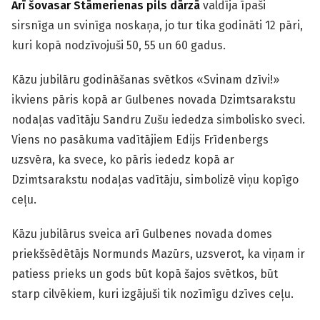
Arī šovasar Stāmerienas pils dārzā
valdīja īpaši
sirsnīga un svinīga noskaņa, jo tur tika godināti 12 pāri,
kuri kopā nodzīvojuši 50, 55 un 60 gadus.
Kāzu jubilāru godināšanas svētkos «Svinam dzīvi!»
ikviens pāris kopā ar Gulbenes novada Dzimtsarakstu
nodaļas vadītāju Sandru Zušu iededza simbolisko sveci.
Viens no pasākuma vadītājiem Edijs Frīdenbergs
uzsvēra, ka svece, ko pāris iededz kopā ar
Dzimtsarakstu nodaļas vadītāju, simbolizē viņu kopīgo
ceļu.
Kāzu jubilārus sveica arī Gulbenes novada domes
priekšsēdētājs Normunds Mazūrs, uzsverot, ka viņam ir
patiess prieks un gods būt kopā šajos svētkos, būt
starp cilvēkiem, kuri izgājuši tik nozīmīgu dzīves ceļu.