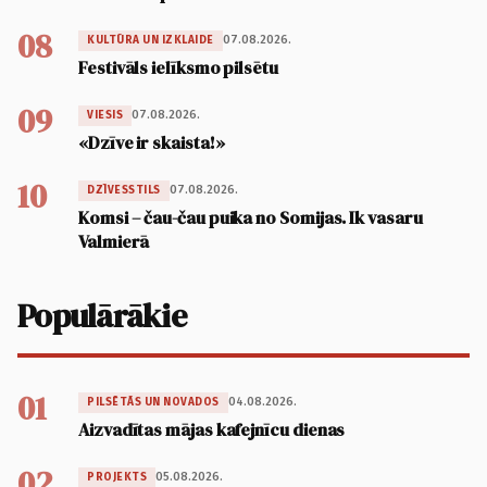
08
07.08.2026.
KULTŪRA UN IZKLAIDE
Festivāls ielīksmo pilsētu
09
07.08.2026.
VIESIS
«Dzīve ir skaista!»
10
07.08.2026.
DZĪVESSTILS
Komsi – čau-čau puika no Somijas. Ik vasaru
Valmierā
Populārākie
01
04.08.2026.
PILSĒTĀS UN NOVADOS
Aizvadītas mājas kafejnīcu dienas
02
05.08.2026.
PROJEKTS