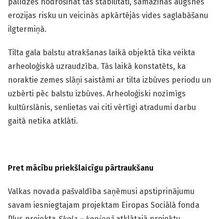
palīdzēs nodrošināt tās stabilitāti, samazinās augsnes
erozijas risku un veicinās apkārtējās vides saglabāšanu
ilgtermiņā.
Tilta gala balstu atrakšanas laikā objektā tika veikta
arheoloģiskā uzraudzība. Tās laikā konstatēts, ka
noraktie zemes slāņi saistāmi ar tilta izbūves periodu un
uzbērti pēc balstu izbūves. Arheoloģiski nozīmīgs
kultūrslānis, senlietas vai citi vērtīgi atradumi darbu
gaitā netika atklāti.
Pret mācību priekšlaicīgu pārtraukšanu
Valkas novada pašvaldība saņēmusi apstiprinājumu
savam iesniegtajam projektam Eiropas Sociālā fonda
Plus projekta
Skola – kopienā
atklātajā projektu