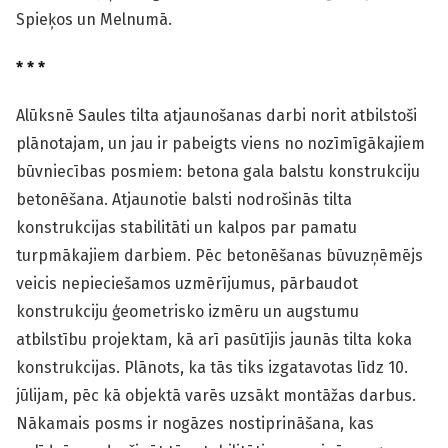
Spieķos un Melnumā.
* * *
Alūksnē Saules tilta atjaunošanas darbi norit atbilstoši
plānotajam, un jau ir pabeigts viens no nozīmīgākajiem
būvniecības posmiem: betona gala balstu konstrukciju
betonēšana. Atjaunotie balsti nodrošinās tilta
konstrukcijas stabilitāti un kalpos par pamatu
turpmākajiem darbiem. Pēc betonēšanas būvuzņēmējs
veicis nepieciešamos uzmērījumus, pārbaudot
konstrukciju ģeometrisko izmēru un augstumu
atbilstību projektam, kā arī pasūtījis jaunās tilta koka
konstrukcijas. Plānots, ka tās tiks izgatavotas līdz 10.
jūlijam, pēc kā objektā varēs uzsākt montāžas darbus.
Nākamais posms ir nogāzes nostiprināšana, kas