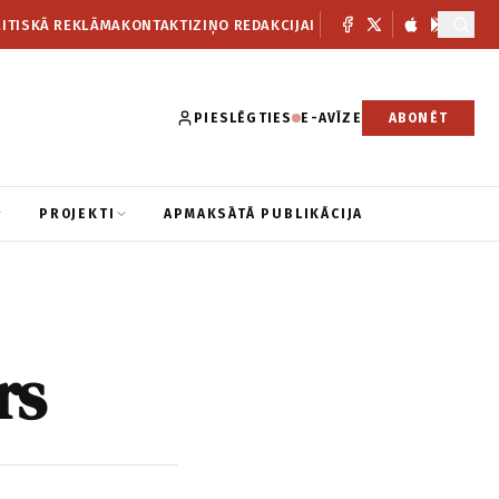
ITISKĀ REKLĀMA
KONTAKTI
ZIŅO REDAKCIJAI
PIESLĒGTIES
E-AVĪZE
ABONĒT
PROJEKTI
APMAKSĀTĀ PUBLIKĀCIJA
rs