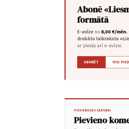
Abonē «Liesm
formātā
E-avīze
no
8,00 €/mēn.
drukāto laikrakstu «L
ar pieeju arī e-avīzei.
ABONĒT
VISI PIE
PIEVIENOJIES SARUNAI
Pievieno kom