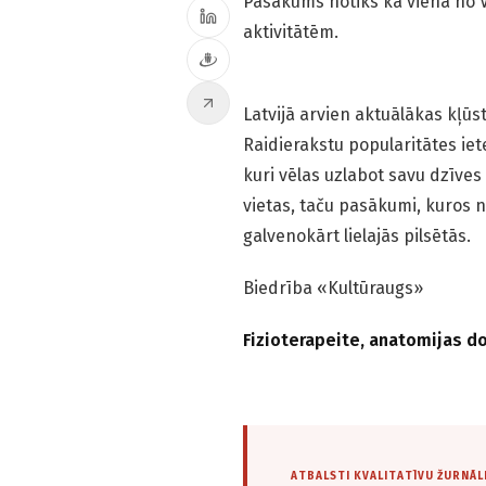
Pasākums notiks kā viena no V
aktivitātēm.
Latvijā arvien aktuālākas kļūs
Raidierakstu popularitātes ie
kuri vēlas uzlabot savu dzīves 
vietas, taču pasākumi, kuros n
galvenokārt lielajās pilsētās.
Biedrība «Kultūraugs»
Fizioterapeite, anatomijas d
ATBALSTI KVALITATĪVU ŽURNĀL