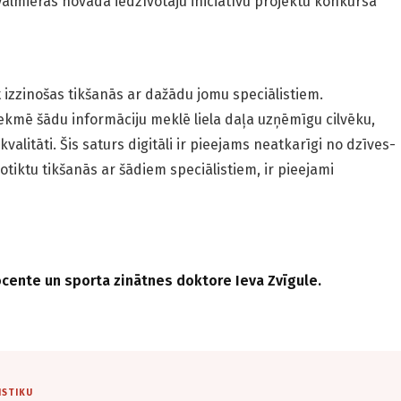
almieras novada iedzīvotāju iniciatīvu projektu konkursa
t izzinošas tikšanās ar dažādu jomu speciālistiem.
tekmē šādu informāciju meklē liela daļa uzņēmīgu cilvēku,
kvalitāti. Šis saturs digitāli ir pieejams neatkarīgi no dzīves­
otiktu tikšanās ar šādiem speciālistiem, ir pieejami
ocente un sporta zinātnes doktore Ieva Zvīgule.
ISTIKU