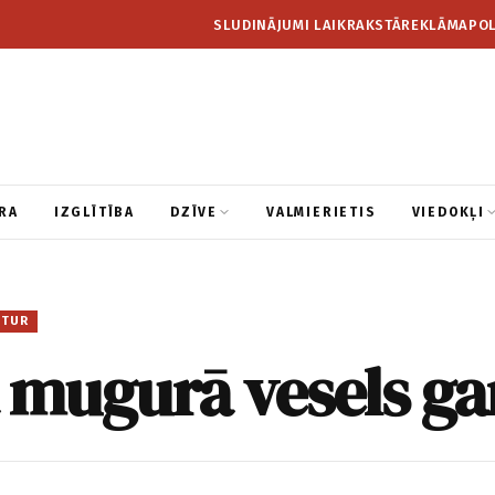
SLUDINĀJUMI LAIKRAKSTĀ
REKLĀMA
POL
RA
IZGLĪTĪBA
DZĪVE
VALMIERIETIS
VIEDOKĻI
ITUR
 mugurā vesels ga