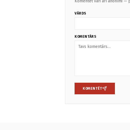
Komentēt vari arī anonīmi — p
VĀRDS
KOMENTĀRS
KOMENTĒT