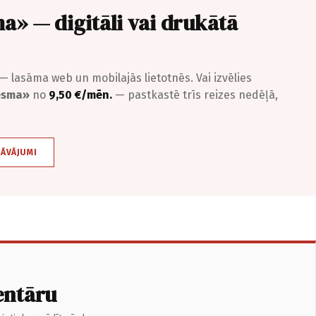
a» — digitāli vai drukātā
— lasāma web un mobilajās lietotnēs. Vai izvēlies
iesma»
no
9,50 €/mēn.
— pastkastē trīs reizes nedēļā,
DĀVĀJUMI
entāru