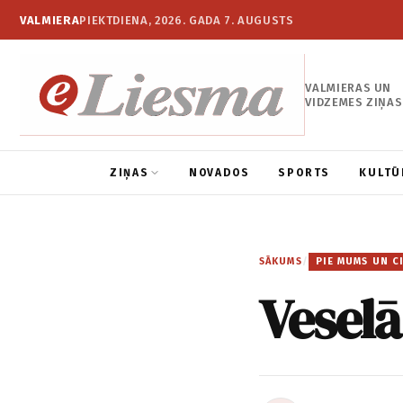
VALMIERA
PIEKTDIENA, 2026. GADA 7. AUGUSTS
VALMIERAS UN
VIDZEMES ZIŅAS
ZIŅAS
NOVADOS
SPORTS
KULTŪ
SĀKUMS
/
PIE MUMS UN C
Veselā