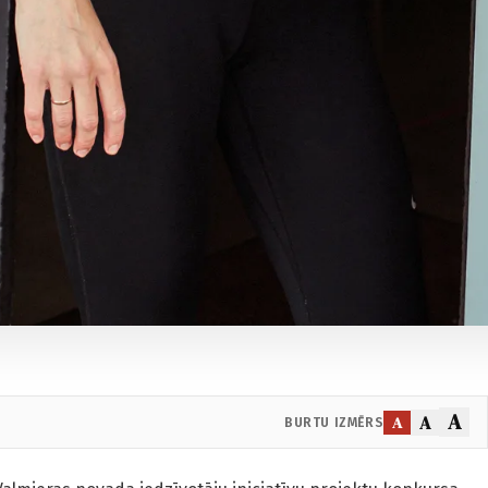
A
A
A
BURTU IZMĒRS