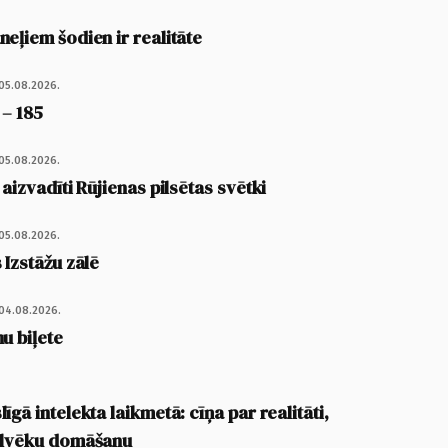
eļiem šodien ir realitāte
05.08.2026.
 – 185
05.08.2026.
 aizvadīti Rūjienas pilsētas svētki
05.08.2026.
 Izstāžu zālē
04.08.2026.
u biļete
īgā intelekta laikmetā: cīņa par realitāti,
cilvēku domāšanu