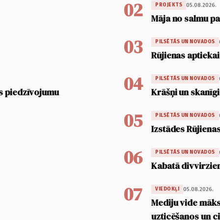
02
05.08.2026.
PROJEKTS
Māja no salmu pan
03
PILSĒTĀS UN NOVADOS
Rūjienas aptiekai
04
PILSĒTĀS UN NOVADOS
s piedzīvojumu
Krāšņi un skanīgi
05
PILSĒTĀS UN NOVADOS
Izstādes Rūjienas
06
PILSĒTĀS UN NOVADOS
Kabatā divvirzien
07
05.08.2026.
VIEDOKĻI
Mediju vide māksl
uzticēšanos un 