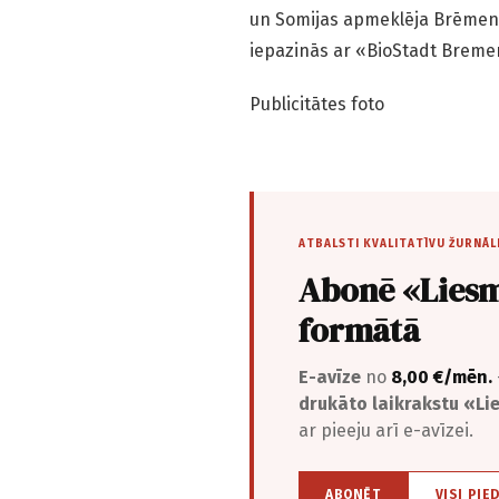
un Somijas apmeklēja Brēmene
iepazinās ar «BioStadt Breme
Publicitātes foto
ATBALSTI KVALITATĪVU ŽURNĀL
Abonē «Liesm
formātā
E-avīze
no
8,00 €/mēn.
drukāto laikrakstu «L
ar pieeju arī e-avīzei.
ABONĒT
VISI PIE