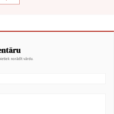
entāru
ietiek norādīt vārdu.