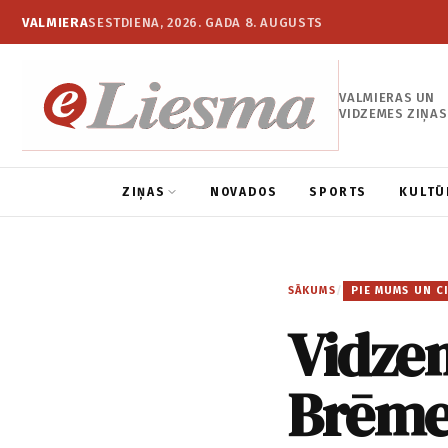
VALMIERA
SESTDIENA, 2026. GADA 8. AUGUSTS
VALMIERAS UN
VIDZEMES ZIŅAS
ZIŅAS
NOVADOS
SPORTS
KULTŪ
SĀKUMS
/
PIE MUMS UN C
Vidzem
Brēmen