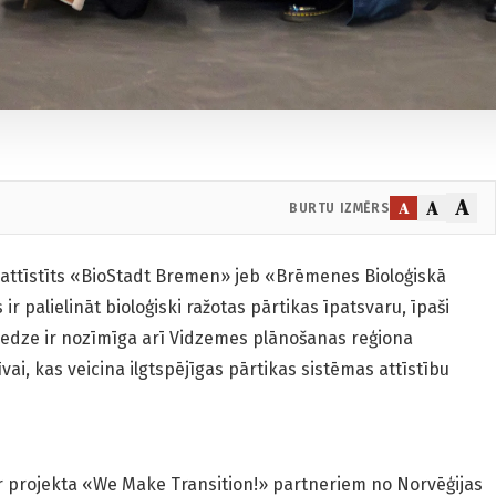
A
A
A
BURTU IZMĒRS
 attīstīts «BioStadt Bremen» jeb «Brēmenes Bioloģiskā
ir palielināt bioloģiski ražotas pārtikas īpatsvaru, īpaši
eredze ir nozīmīga arī Vidzemes plānošanas reģiona
īvai, kas veicina ilgtspējīgas pārtikas sistēmas attīstību
 ar projekta «We Make Transition!» partneriem no Norvēģijas