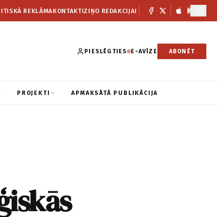
ITISKĀ REKLĀMA
KONTAKTI
ZIŅO REDAKCIJAI
PIESLĒGTIES
E-AVĪZE
ABONĒT
PROJEKTI
APMAKSĀTĀ PUBLIKĀCIJA
ģiskās