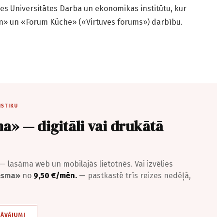
s Universitātes Darba un ekonomikas institūtu, kur
n» un «Forum Küche» («Virtuves forums») darbību.
ISTIKU
a» — digitāli vai drukātā
— lasāma web un mobilajās lietotnēs. Vai izvēlies
iesma»
no
9,50 €/mēn.
— pastkastē trīs reizes nedēļā,
DĀVĀJUMI