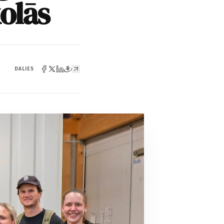
olās
DALIES