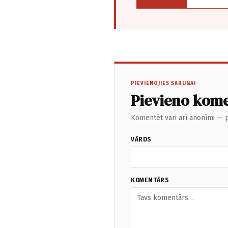
PIEVIENOJIES SARUNAI
Pievieno kom
Komentēt vari arī anonīmi — p
VĀRDS
KOMENTĀRS