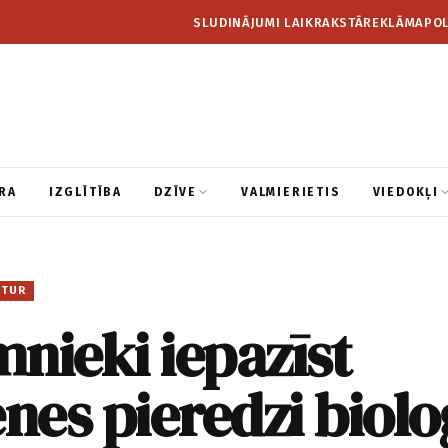
SLUDINĀJUMI LAIKRAKSTĀ
REKLĀMA
POL
RA
IZGLĪTĪBA
DZĪVE
VALMIERIETIS
VIEDOKĻI
ITUR
nieki iepazīst
es pieredzi biolo