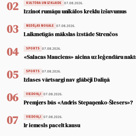
02
07.08.2026.
KULTŪRA UN IZKLAIDE
Izzinot rumāņu unikālos kreklu izšuvumus
03
07.08.2026.
NEDĒĻAS NOGALE
Laikmetīgās mākslas izstāde Strenčos
04
07.08.2026.
SPORTS
«Salacas Mauciens» aicina uz leģendāru nakt
05
07.08.2026.
SPORTS
Izlases vārtsargi nav glābēji Daliņā
06
07.08.2026.
VIEDOKĻI
Premjers būs «Andris Stepaņenko-Šlesers»?
07
07.08.2026.
VIEDOKĻI
Ir iemesls pacelt kausu