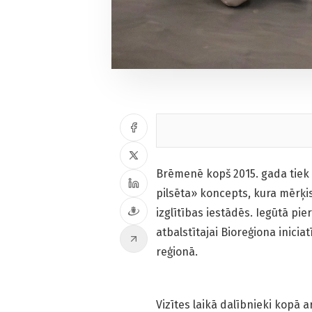
Brēmenē kopš 2015. gada tiek
pilsēta» koncepts, kura mērķis 
izglītības iestādēs. Iegūtā pi
atbalstītajai Bioreģiona iniciat
reģionā.
Vizītes laikā dalībnieki kopā