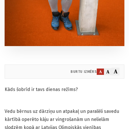
A
A
A
BURTU IZMĒRS
Kāds šobrīd ir tavs dienas režīms?
Vedu bērnus uz dārziņu un atpakaļ un paralēli savedu
kārtībā operēto kāju ar vingrošanām un nelielām
slodzēm kopā ar Latvijas Olimpiskās vienības