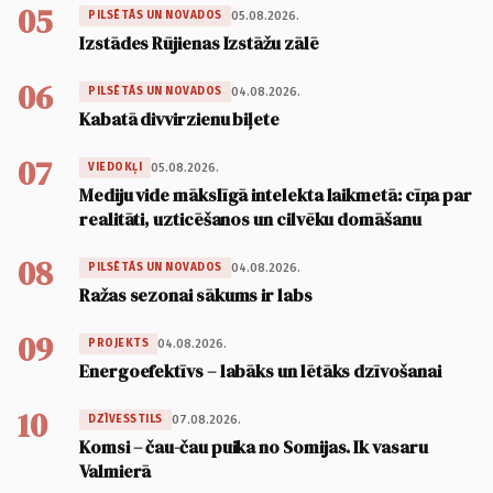
05
05.08.2026.
PILSĒTĀS UN NOVADOS
Izstādes Rūjienas Izstāžu zālē
06
04.08.2026.
PILSĒTĀS UN NOVADOS
Kabatā divvirzienu biļete
07
05.08.2026.
VIEDOKĻI
Mediju vide mākslīgā intelekta laikmetā: cīņa par
realitāti, uzticēšanos un cilvēku domāšanu
08
04.08.2026.
PILSĒTĀS UN NOVADOS
Ražas sezonai sākums ir labs
09
04.08.2026.
PROJEKTS
Energoefektīvs – labāks un lētāks dzīvošanai
10
07.08.2026.
DZĪVESSTILS
Komsi – čau-čau puika no Somijas. Ik vasaru
Valmierā