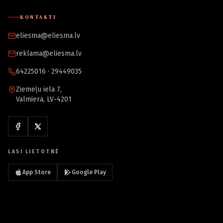
KONTAKTI
eliesma@eliesma.lv
reklama@eliesma.lv
64225016 · 29449035
Ziemeļu iela 7,
Valmiera, LV-4201
LASI LIETOTNĒ
App Store
Google Play