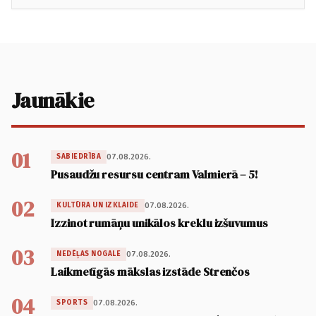
Jaunākie
01
07.08.2026.
SABIEDRĪBA
Pusaudžu resursu centram Valmierā – 5!
02
07.08.2026.
KULTŪRA UN IZKLAIDE
Izzinot rumāņu unikālos kreklu izšuvumus
03
07.08.2026.
NEDĒĻAS NOGALE
Laikmetīgās mākslas izstāde Strenčos
04
07.08.2026.
SPORTS