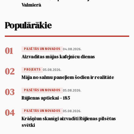
Valmierā
Populārākie
01
04.08.2026.
PILSĒTĀS UN NOVADOS
Aizvadītas mājas kafejnīcu dienas
02
05.08.2026.
PROJEKTS
Māja no salmu paneļiem šodien ir realitāte
03
05.08.2026.
PILSĒTĀS UN NOVADOS
Rūjienas aptiekai – 185
04
05.08.2026.
PILSĒTĀS UN NOVADOS
Krāšņi un skanīgi aizvadīti Rūjienas pilsētas
svētki