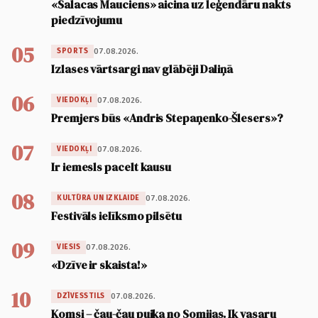
«Salacas Mauciens» aicina uz leģendāru nakts
piedzīvojumu
05
07.08.2026.
SPORTS
Izlases vārtsargi nav glābēji Daliņā
06
07.08.2026.
VIEDOKĻI
Premjers būs «Andris Stepaņenko-Šlesers»?
07
07.08.2026.
VIEDOKĻI
Ir iemesls pacelt kausu
08
07.08.2026.
KULTŪRA UN IZKLAIDE
Festivāls ielīksmo pilsētu
09
07.08.2026.
VIESIS
«Dzīve ir skaista!»
10
07.08.2026.
DZĪVESSTILS
Komsi – čau-čau puika no Somijas. Ik vasaru