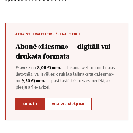
ATBALSTI KVALITATĪVU ŽURNĀLISTIKU
Abonē «Liesma» — digitāli vai
drukātā formātā
E-avīze
no
8,00 €/mēn.
— lasāma web un mobilajās
lietotnēs. Vai izvēlies
drukāto laikrakstu «Liesma»
no
9,50 €/mēn.
— pastkastē trīs reizes nedēļā, ar
pieeju arī e-avīzei.
ABONĒT
VISI PIEDĀVĀJUMI