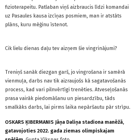
fizioterapeitu. Patlaban viņš aizbraucis līdzi komandai
uz Pasaules kausa izcīņas posmiem, man ir atstāts
plāns, kuru mēģinu īstenot.
Cik lielu dienas daļu tev aizņem šie vingrinājumi?
Treniņš sanāk diezgan garš, jo vingrošana ir samērā
vienmuļa, darbs nav tik aizraujošs kā sagatavošanās
process, kad vari pilnvērtīgi trenēties. Atveseļošanās
prasa vairāk piedomāšanu un piesardzību, tāds
smalkāks darbs, lai pirms laika nepāršautu pār strīpu.
OSKARS ĶIBERMANIS Jāņa Daliņa stadiona manēžā,
gatavojoties 2022. gada ziemas olimpiskajam
spēlēm.
Gunta Vīksnas foto