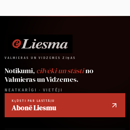
VALMIERAS UN VIDZEMES ZIŅAS
Notikumi,
cilvēki un stāsti
no
Valmieras un Vidzemes.
NEATKARĪGI · VIETĒJI
KĻŪSTI PAR LASĪTĀJU
Abonē Liesmu