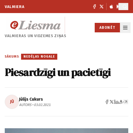
VALMIERA
ABONĒT
VALMIERAS UN
VIDZEMES ZIŅAS
SĀKUMS
/
NEDĒĻAS NOGALE
Piesardzīgi un pacietīgi
Jūlijs Cukurs
JŪ
AUTORS • 03.02.2023.