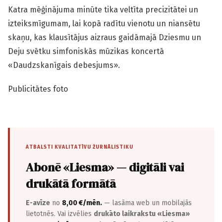
Katra mēģinājuma minūte tika veltīta precizitātei un
izteiksmīgumam, lai kopā radītu vienotu un niansētu
skaņu, kas klausītājus aizraus gaidāmajā Dziesmu un
Deju svētku simfoniskās mūzikas koncertā
«Daudzskanīgais debesjums».
Publicitātes foto
ATBALSTI KVALITATĪVU ŽURNĀLISTIKU
Abonē «Liesma» — digitāli vai
drukātā formātā
E-avīze
no
8,00 €/mēn.
— lasāma web un mobilajās
lietotnēs. Vai izvēlies
drukāto laikrakstu «Liesma»