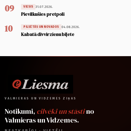
09
31.07.2026.
VIESIS
Pievilkušies pretpoli
10
04.08.2026.
PILSĒTĀS UN NOVADOS
Kabatā divvirzienu biļete
VALMIERAS UN VIDZEMES ZIŅAS
Notikumi,
cilvēki un stāsti
no
Valmieras un Vidzemes.
NEATKARĪGI · VIETĒJI