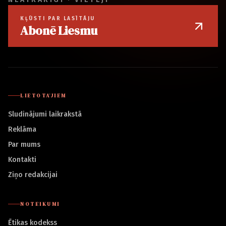
KĻŪSTI PAR LASĪTĀJU
Abonē Liesmu
LIETOTĀJIEM
Sludinājumi laikrakstā
Reklāma
Par mums
Kontakti
Ziņo redakcijai
NOTEIKUMI
Ētikas kodekss