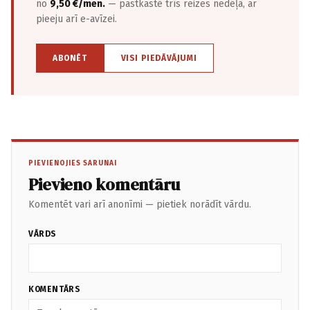
no
9,50 €/mēn.
— pastkastē trīs reizes nedēļā, ar
pieeju arī e-avīzei.
ABONĒT
VISI PIEDĀVĀJUMI
PIEVIENOJIES SARUNAI
Pievieno komentāru
Komentēt vari arī anonīmi — pietiek norādīt vārdu.
VĀRDS
KOMENTĀRS