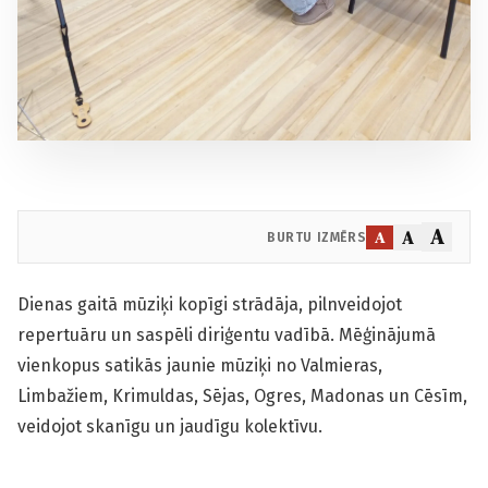
A
A
A
BURTU IZMĒRS
Dienas gaitā mūziķi kopīgi strādāja, pilnveidojot
repertuāru un saspēli diriģentu vadībā. Mēģinājumā
vienkopus satikās jaunie mūziķi no Valmieras,
Limbažiem, Krimuldas, Sējas, Ogres, Madonas un Cēsīm,
veidojot skanīgu un jaudīgu kolektīvu.