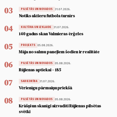
03
31.07.2026.
PILSĒTĀS UN NOVADOS
Notiks aktieru futbola turnīrs
04
31.07.2026.
KULTŪRA UN IZKLAIDE
140 gadus skan Valmieras ērģeles
05
05.08.2026.
PROJEKTS
Māja no salmu paneļiem šodien ir realitāte
06
05.08.2026.
PILSĒTĀS UN NOVADOS
Rūjienas aptiekai – 185
07
31.07.2026.
SABIEDRĪBA
Vērienīgu pārmaiņu priekšā
08
05.08.2026.
PILSĒTĀS UN NOVADOS
Krāšņi un skanīgi aizvadīti Rūjienas pilsētas
svētki