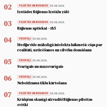
02
05.08.2026.
PILSĒTĀS UN NOVADOS
Izstādes Rūjienas Izstāžu zālē
03
05.08.2026.
PILSĒTĀS UN NOVADOS
Rūjienas aptiekai – 185
04
05.08.2026.
VIEDOKĻI
Mediju vide mākslīgā intelekta laikmetā: cīņa par
realitāti, uzticēšanos un cilvēku domāšanu
05
05.08.2026.
VIEDOKĻI
Svarīgais un mazsvarīgais
06
05.08.2026.
VIEDOKĻI
Nebeidzama tīklu kārtošana
07
05.08.2026.
PILSĒTĀS UN NOVADOS
Krāšņi un skanīgi aizvadīti Rūjienas pilsētas
svētki