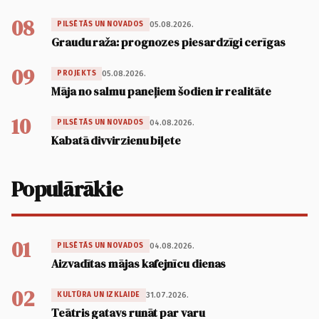
08
05.08.2026.
PILSĒTĀS UN NOVADOS
Graudu raža: prognozes piesardzīgi cerīgas
09
05.08.2026.
PROJEKTS
Māja no salmu paneļiem šodien ir realitāte
10
04.08.2026.
PILSĒTĀS UN NOVADOS
Kabatā divvirzienu biļete
Populārākie
01
04.08.2026.
PILSĒTĀS UN NOVADOS
Aizvadītas mājas kafejnīcu dienas
02
31.07.2026.
KULTŪRA UN IZKLAIDE
Teātris gatavs runāt par varu