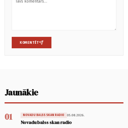
KOMENTĒT
Jaunākie
01
05.08.2026.
NOVADU BALSS SKAN RADIO
Novadu balss skan radio