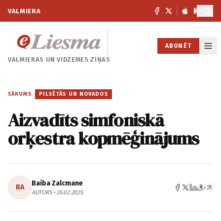
VALMIERA
ABONĒT
VALMIERAS UN
VIDZEMES ZIŅAS
SĀKUMS
/
PILSĒTĀS UN NOVADOS
Aizvadīts simfoniskā
orķestra kopmēģinājums
Baiba Zalcmane
BA
AUTORS • 26.02.2025.