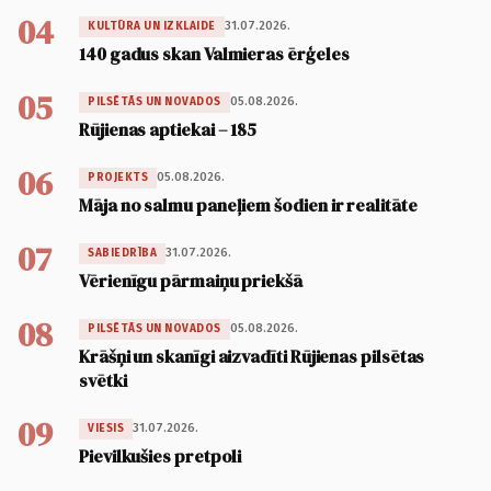
04
31.07.2026.
KULTŪRA UN IZKLAIDE
140 gadus skan Valmieras ērģeles
05
05.08.2026.
PILSĒTĀS UN NOVADOS
Rūjienas aptiekai – 185
06
05.08.2026.
PROJEKTS
Māja no salmu paneļiem šodien ir realitāte
07
31.07.2026.
SABIEDRĪBA
Vērienīgu pārmaiņu priekšā
08
05.08.2026.
PILSĒTĀS UN NOVADOS
Krāšņi un skanīgi aizvadīti Rūjienas pilsētas
svētki
09
31.07.2026.
VIESIS
Pievilkušies pretpoli