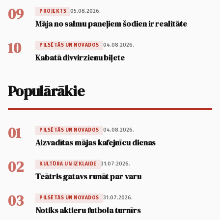
09
05.08.2026.
PROJEKTS
Māja no salmu paneļiem šodien ir realitāte
10
04.08.2026.
PILSĒTĀS UN NOVADOS
Kabatā divvirzienu biļete
Populārākie
01
04.08.2026.
PILSĒTĀS UN NOVADOS
Aizvadītas mājas kafejnīcu dienas
02
31.07.2026.
KULTŪRA UN IZKLAIDE
Teātris gatavs runāt par varu
03
31.07.2026.
PILSĒTĀS UN NOVADOS
Notiks aktieru futbola turnīrs