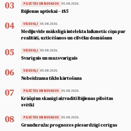
03
05.08.2026.
PILSĒTĀS UN NOVADOS
Rūjienas aptiekai – 185
04
05.08.2026.
VIEDOKĻI
Mediju vide mākslīgā intelekta laikmetā: cīņa par
realitāti, uzticēšanos un cilvēku domāšanu
05
05.08.2026.
VIEDOKĻI
Svarīgais un mazsvarīgais
06
05.08.2026.
VIEDOKĻI
Nebeidzama tīklu kārtošana
07
05.08.2026.
PILSĒTĀS UN NOVADOS
Krāšņi un skanīgi aizvadīti Rūjienas pilsētas
svētki
08
05.08.2026.
PILSĒTĀS UN NOVADOS
Graudu raža: prognozes piesardzīgi cerīgas