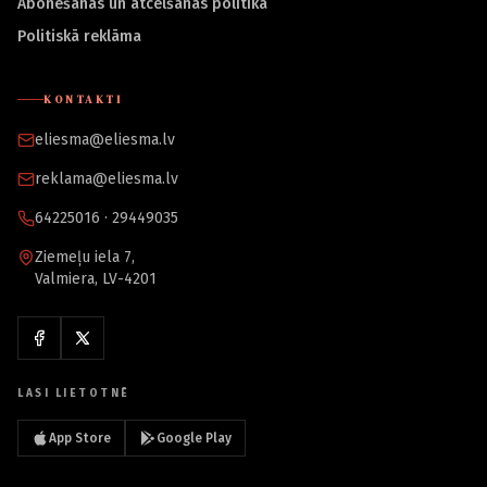
Abonēšanas un atcelšanas politika
Politiskā reklāma
KONTAKTI
eliesma@eliesma.lv
reklama@eliesma.lv
64225016 · 29449035
Ziemeļu iela 7,
Valmiera, LV-4201
LASI LIETOTNĒ
App Store
Google Play