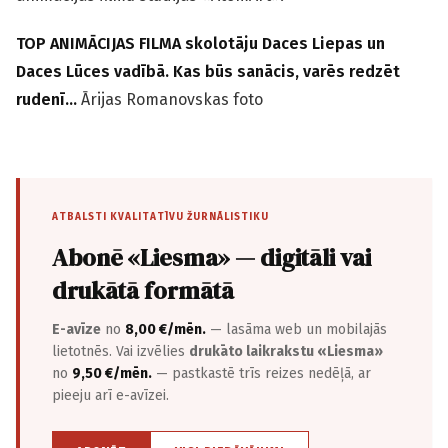
TOP ANIMĀCIJAS FILMA skolotāju Daces Liepas un
Daces Lūces vadībā. Kas būs sanācis, varēs redzēt
rudenī…
Ārijas Romanovskas foto
ATBALSTI KVALITATĪVU ŽURNĀLISTIKU
Abonē «Liesma» — digitāli vai
drukātā formātā
E-avīze
no
8,00 €/mēn.
— lasāma web un mobilajās
lietotnēs. Vai izvēlies
drukāto laikrakstu «Liesma»
no
9,50 €/mēn.
— pastkastē trīs reizes nedēļā, ar
pieeju arī e-avīzei.