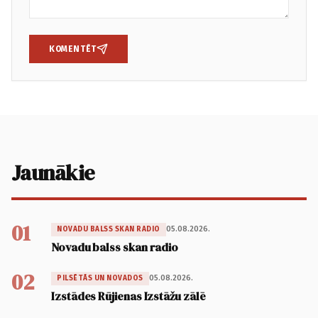
KOMENTĒT
Jaunākie
01
05.08.2026.
NOVADU BALSS SKAN RADIO
Novadu balss skan radio
02
05.08.2026.
PILSĒTĀS UN NOVADOS
Izstādes Rūjienas Izstāžu zālē