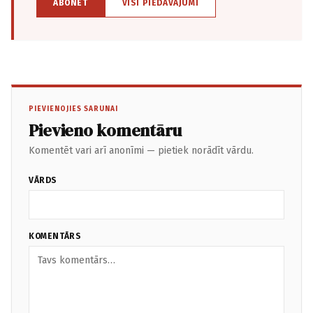
ABONĒT
VISI PIEDĀVĀJUMI
PIEVIENOJIES SARUNAI
Pievieno komentāru
Komentēt vari arī anonīmi — pietiek norādīt vārdu.
VĀRDS
KOMENTĀRS