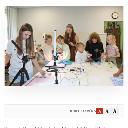
A
A
A
BURTU IZMĒRS