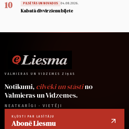
10
04.08.2026.
PILSĒTĀS UN NOVADOS
Kabatā divvirzienu biļete
VALMIERAS UN VIDZEMES ZIŅAS
Notikumi,
cilvēki un stāsti
no
Valmieras un Vidzemes.
NEATKARĪGI · VIETĒJI
KĻŪSTI PAR LASĪTĀJU
Abonē Liesmu