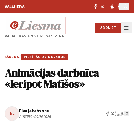
VALMIERA
ABONĒT
VALMIERAS UN
VIDZEMES ZIŅAS
SĀKUMS
/
PILSĒTĀS UN NOVADOS
Animācijas darbnīca
«Ieripot Matīšos»
Elva Jēkabsone
EL
AUTORS • 09.06.2026.