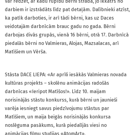
Var redzēt, ar kādu rūpību bērni strādā, jo ikkatrs no
darbiem ir izstrādāts līdz pat detaļām. Dalībnieki atzīst,
ka patīk darboties, ir arī tādi bērni, kas uz Daces
veidotajām darbnīcām brauc gadu no gada. Bērni
darbojas divās grupās, vienā 16 bērni, otrā 17. Darbnīcā
piedalās bērni no Valmieras, Alojas, Mazsalacas, arī
Matīšiem un Vērša.
Stāsta DACE LIEPA: «Ar aprīli iesākās Valmieras novada
kultūras projekts – skolēnu animācijas radošās
darbnīcas «Ieripot Matīšos!». Līdz 10. maijam
norisinājās stāstu konkurss, kurā bērni un jaunieši
varēja iesniegt savus piedzīvojumu stāstus par
Matīšiem, un maija beigās norisinājās konkursa
noslēguma pasākums, kurā piedalījās viesi no
animācijas filmu studijas «AtomArt».