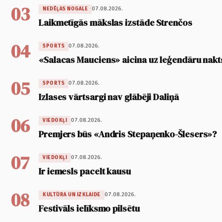
03
07.08.2026.
NEDĒĻAS NOGALE
Laikmetīgās mākslas izstāde Strenčos
04
07.08.2026.
SPORTS
«Salacas Mauciens» aicina uz leģendāru nakt
05
07.08.2026.
SPORTS
Izlases vārtsargi nav glābēji Daliņā
06
07.08.2026.
VIEDOKĻI
Premjers būs «Andris Stepaņenko-Šlesers»?
07
07.08.2026.
VIEDOKĻI
Ir iemesls pacelt kausu
08
07.08.2026.
KULTŪRA UN IZKLAIDE
Festivāls ielīksmo pilsētu