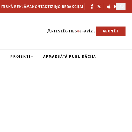
ITISKĀ REKLĀMA
KONTAKTI
ZIŅO REDAKCIJAI
PIESLĒGTIES
E-AVĪZE
ABONĒT
PROJEKTI
APMAKSĀTĀ PUBLIKĀCIJA