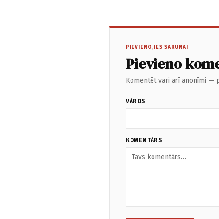
PIEVIENOJIES SARUNAI
Pievieno kom
Komentēt vari arī anonīmi — p
VĀRDS
KOMENTĀRS