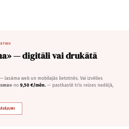
ISTIKU
a» — digitāli vai drukātā
— lasāma web un mobilajās lietotnēs. Vai izvēlies
iesma»
no
9,50 €/mēn.
— pastkastē trīs reizes nedēļā,
DĀVĀJUMI