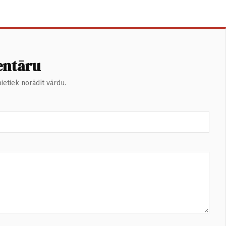
entāru
ietiek norādīt vārdu.