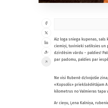
Aiz loga sniega kupenas, sals 
ciemiņi, tuvinieki satiksies un
dzirdēsim vārdu – paldies! Pald
par padomu, paldies par iespē
Ne visi Rubenē dzīvojošie zin
«Kopsolis» priekšsēdētājam An
kilometrus no Valmieras tapa 
Ar cieņu, Ļena Kalniņa, rubeni