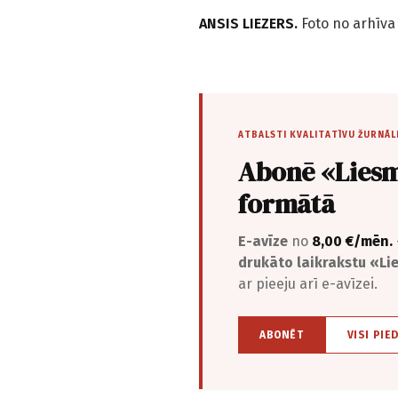
ANSIS LIEZERS.
Foto no arhīva
ATBALSTI KVALITATĪVU ŽURNĀL
Abonē «Liesm
formātā
E-avīze
no
8,00 €/mēn.
drukāto laikrakstu «L
ar pieeju arī e-avīzei.
ABONĒT
VISI PIE