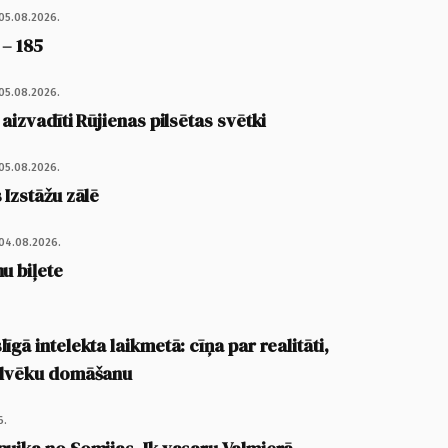
05.08.2026.
 – 185
05.08.2026.
 aizvadīti Rūjienas pilsētas svētki
05.08.2026.
 Izstāžu zālē
04.08.2026.
u biļete
īgā intelekta laikmetā: cīņa par realitāti,
cilvēku domāšanu
6.