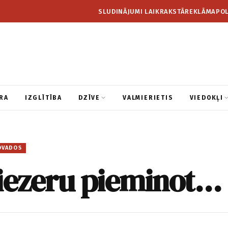
SLUDINĀJUMI LAIKRAKSTĀ
REKLĀMA
POL
RA
IZGLĪTĪBA
DZĪVE
VALMIERIETIS
VIEDOKĻI
OVADOS
Liezeru pieminot…