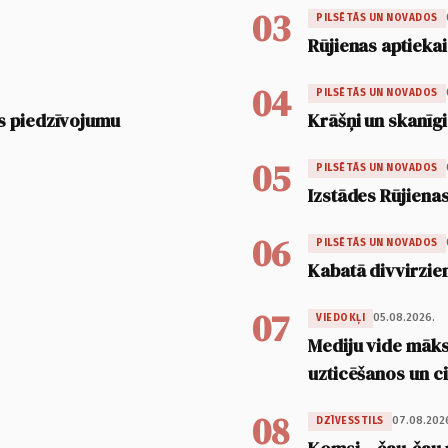
03
PILSĒTĀS UN NOVADOS
Rūjienas aptiekai
04
PILSĒTĀS UN NOVADOS
s piedzīvojumu
Krāšņi un skanīgi
05
PILSĒTĀS UN NOVADOS
Izstādes Rūjienas
06
PILSĒTĀS UN NOVADOS
Kabatā divvirzien
07
05.08.2026.
VIEDOKĻI
Mediju vide māksl
uzticēšanos un 
08
07.08.202
DZĪVESSTILS