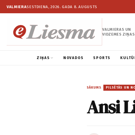
VALMIERA
SESTDIENA, 2026. GADA 8. AUGUSTS
VALMIERAS UN
VIDZEMES ZIŅAS
ZIŅAS
NOVADOS
SPORTS
KULTŪ
SĀKUMS
/
PILSĒTĀS UN N
Ansi 