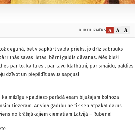
A
A
A
BURTU IZMĒRS
kož degunā, bet visapkārt valda prieks, jo drīz sabrauks
 pārrunās savas lietas, bērni gaidīs dāvanas. Mēs bieži
ies par to, ka tu esi, par tavu klātbūtni, par smaidu, paldies
ju dzīvot un piepildīt savus sapņus!
a, ka milzīgu «paldies» parādā esam bijušajam kolhoza
sim Liezeram. Ar viņa gādību ne tik sen atpakaļ dažus
viens no krāšņākajiem ciematiem Latvijā – Rubene!
ete