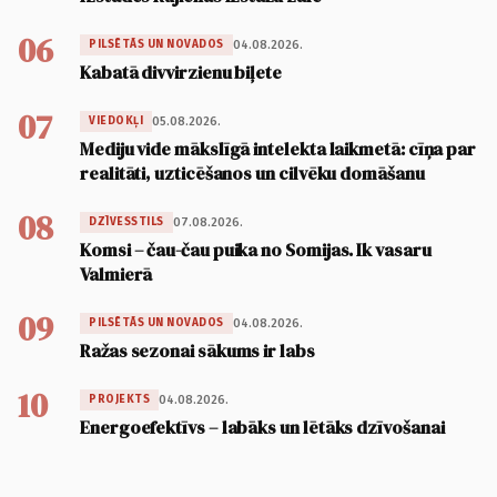
06
04.08.2026.
PILSĒTĀS UN NOVADOS
Kabatā divvirzienu biļete
07
05.08.2026.
VIEDOKĻI
Mediju vide mākslīgā intelekta laikmetā: cīņa par
realitāti, uzticēšanos un cilvēku domāšanu
08
07.08.2026.
DZĪVESSTILS
Komsi – čau-čau puika no Somijas. Ik vasaru
Valmierā
09
04.08.2026.
PILSĒTĀS UN NOVADOS
Ražas sezonai sākums ir labs
10
04.08.2026.
PROJEKTS
Energoefektīvs – labāks un lētāks dzīvošanai