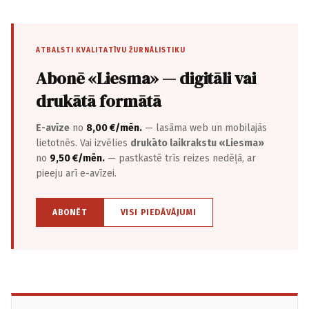
ATBALSTI KVALITATĪVU ŽURNĀLISTIKU
Abonē «Liesma» — digitāli vai
drukātā formātā
E-avīze
no
8,00 €/mēn.
— lasāma web un mobilajās
lietotnēs. Vai izvēlies
drukāto laikrakstu «Liesma»
no
9,50 €/mēn.
— pastkastē trīs reizes nedēļā, ar
pieeju arī e-avīzei.
ABONĒT
VISI PIEDĀVĀJUMI