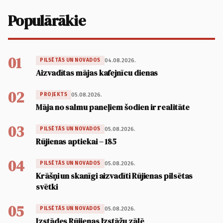
Populārākie
01
04.08.2026.
PILSĒTĀS UN NOVADOS
Aizvadītas mājas kafejnīcu dienas
02
05.08.2026.
PROJEKTS
Māja no salmu paneļiem šodien ir realitāte
03
05.08.2026.
PILSĒTĀS UN NOVADOS
Rūjienas aptiekai – 185
04
05.08.2026.
PILSĒTĀS UN NOVADOS
Krāšņi un skanīgi aizvadīti Rūjienas pilsētas
svētki
05
05.08.2026.
PILSĒTĀS UN NOVADOS
Izstādes Rūjienas Izstāžu zālē