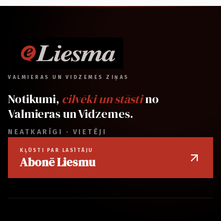
VALMIERAS UN VIDZEMES ZIŅAS
Notikumi,
cilvēki un stāsti
no
Valmieras un Vidzemes.
NEATKARĪGI · VIETĒJI
KĻŪSTI PAR LASĪTĀJU
Abonē Liesmu