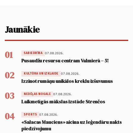
Jaunākie
01
07.08.2026.
SABIEDRĪBA
Pusaudžu resursu centram Valmierā – 5!
02
07.08.2026.
KULTŪRA UN IZKLAIDE
Izzinot rumāņu unikālos kreklu izšuvumus
03
07.08.2026.
NEDĒĻAS NOGALE
Laikmetīgās mākslas izstāde Strenčos
04
07.08.2026.
SPORTS
«Salacas Mauciens» aicina uz leģendāru nakts
piedzīvojumu