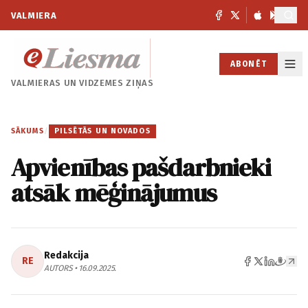
VALMIERA
ABONĒT
VALMIERAS UN
VIDZEMES ZIŅAS
SĀKUMS
/
PILSĒTĀS UN NOVADOS
Apvienības pašdarbnieki
atsāk mēģinājumus
Redakcija
RE
AUTORS • 16.09.2025.