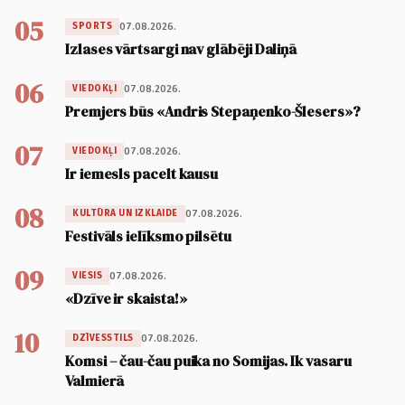
05
07.08.2026.
SPORTS
Izlases vārtsargi nav glābēji Daliņā
06
07.08.2026.
VIEDOKĻI
Premjers būs «Andris Stepaņenko-Šlesers»?
07
07.08.2026.
VIEDOKĻI
Ir iemesls pacelt kausu
08
07.08.2026.
KULTŪRA UN IZKLAIDE
Festivāls ielīksmo pilsētu
09
07.08.2026.
VIESIS
«Dzīve ir skaista!»
10
07.08.2026.
DZĪVESSTILS
Komsi – čau-čau puika no Somijas. Ik vasaru
Valmierā