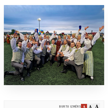
A
A
A
BURTU IZMĒRS