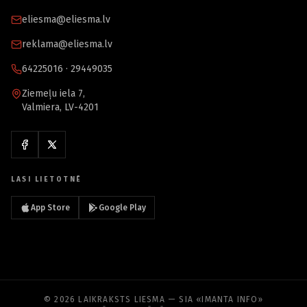
eliesma@eliesma.lv
reklama@eliesma.lv
64225016 · 29449035
Ziemeļu iela 7,
Valmiera, LV-4201
LASI LIETOTNĒ
App Store
Google Play
© 2026 LAIKRAKSTS LIESMA — SIA «IMANTA INFO»