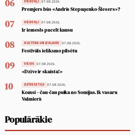
06
07.08.2026.
VIEDOKĻI
Premjers būs «Andris Stepaņenko-Šlesers»?
07
07.08.2026.
VIEDOKĻI
Ir iemesls pacelt kausu
08
07.08.2026.
KULTŪRA UN IZKLAIDE
Festivāls ielīksmo pilsētu
09
07.08.2026.
VIESIS
«Dzīve ir skaista!»
10
07.08.2026.
DZĪVESSTILS
Komsi – čau-čau puika no Somijas. Ik vasaru
Valmierā
Populārākie