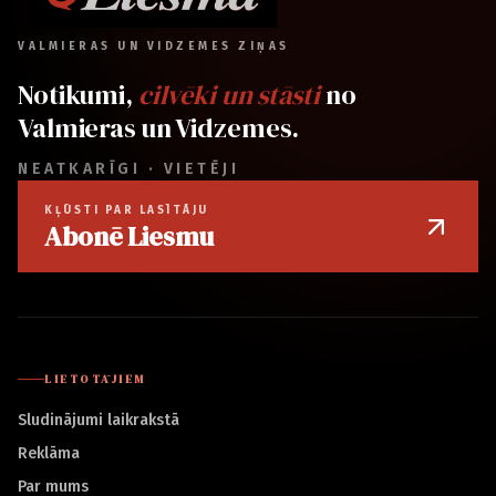
VALMIERAS UN VIDZEMES ZIŅAS
Notikumi,
cilvēki un stāsti
no
Valmieras un Vidzemes.
NEATKARĪGI · VIETĒJI
KĻŪSTI PAR LASĪTĀJU
Abonē Liesmu
LIETOTĀJIEM
Sludinājumi laikrakstā
Reklāma
Par mums