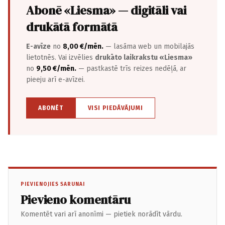
Abonē «Liesma» — digitāli vai
drukātā formātā
E-avīze
no
8,00 €/mēn.
— lasāma web un mobilajās
lietotnēs. Vai izvēlies
drukāto laikrakstu «Liesma»
no
9,50 €/mēn.
— pastkastē trīs reizes nedēļā, ar
pieeju arī e-avīzei.
ABONĒT
VISI PIEDĀVĀJUMI
PIEVIENOJIES SARUNAI
Pievieno komentāru
Komentēt vari arī anonīmi — pietiek norādīt vārdu.