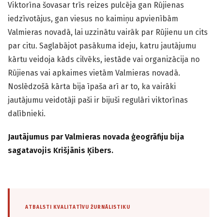
Viktorīna šovasar trīs reizes pulcēja gan Rūjienas
iedzīvotājus, gan viesus no kaimiņu apvienībām
Valmieras novadā, lai uzzinātu vairāk par Rūjienu un cits
par citu. Saglabājot pasākuma ideju, katru jautājumu
kārtu veidoja kāds cilvēks, iestāde vai organizācija no
Rūjienas vai apkaimes vietām Valmieras novadā.
Noslēdzošā kārta bija īpaša arī ar to, ka vairāki
jautājumu veidotāji paši ir bijuši regulāri viktorīnas
dalībnieki.
Jautājumus par Valmieras novada ģeogrāfiju bija
sagatavojis Krišjānis Ķibers.
ATBALSTI KVALITATĪVU ŽURNĀLISTIKU