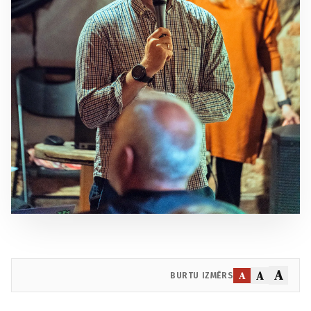
A
A
A
BURTU IZMĒRS