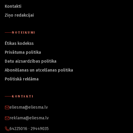
Kontakti
Ziņo redakcijai
NOTEIKUMI
Ētikas kodekss
Privātuma politika
Datu aizsardzības politika
Abonēšanas un atcelšanas politika
Politiskā reklāma
KONTAKTI
eliesma@eliesma.lv
reklama@eliesma.lv
64225016 · 29449035