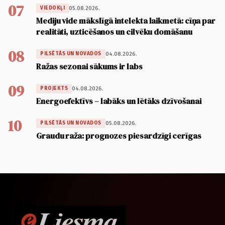
07
05.08.2026.
VIEDOKĻI
Mediju vide mākslīgā intelekta laikmetā: cīņa par
realitāti, uzticēšanos un cilvēku domāšanu
08
04.08.2026.
PILSĒTĀS UN NOVADOS
Ražas sezonai sākums ir labs
09
04.08.2026.
PROJEKTS
Energoefektīvs – labāks un lētāks dzīvošanai
10
05.08.2026.
PILSĒTĀS UN NOVADOS
Graudu raža: prognozes piesardzīgi cerīgas