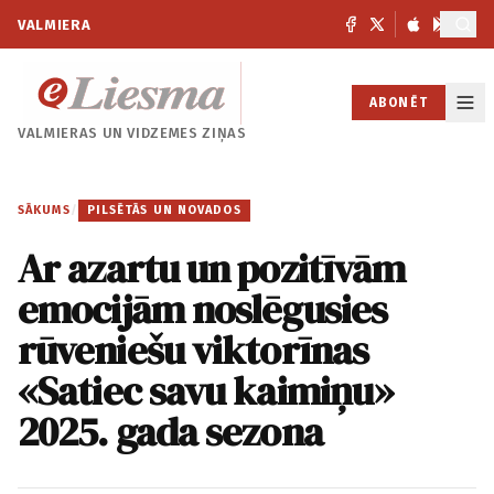
VALMIERA
ABONĒT
VALMIERAS UN
VIDZEMES ZIŅAS
SĀKUMS
/
PILSĒTĀS UN NOVADOS
Ar azartu un pozitīvām
emocijām noslēgusies
rūveniešu viktorīnas
«Satiec savu kaimiņu»
2025. gada sezona