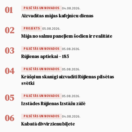
01
04.08.2026.
PILSĒTĀS UN NOVADOS
Aizvadītas mājas kafejnīcu dienas
02
05.08.2026.
PROJEKTS
Māja no salmu paneļiem šodien ir realitāte
03
05.08.2026.
PILSĒTĀS UN NOVADOS
Rūjienas aptiekai – 185
04
05.08.2026.
PILSĒTĀS UN NOVADOS
Krāšņi un skanīgi aizvadīti Rūjienas pilsētas
svētki
05
05.08.2026.
PILSĒTĀS UN NOVADOS
Izstādes Rūjienas Izstāžu zālē
06
04.08.2026.
PILSĒTĀS UN NOVADOS
Kabatā divvirzienu biļete