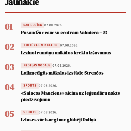
Jaunākie
01
07.08.2026.
SABIEDRĪBA
Pusaudžu resursu centram Valmierā – 5!
02
07.08.2026.
KULTŪRA UN IZKLAIDE
Izzinot rumāņu unikālos kreklu izšuvumus
03
07.08.2026.
NEDĒĻAS NOGALE
Laikmetīgās mākslas izstāde Strenčos
04
07.08.2026.
SPORTS
«Salacas Mauciens» aicina uz leģendāru nakts
piedzīvojumu
05
07.08.2026.
SPORTS
Izlases vārtsargi nav glābēji Daliņā