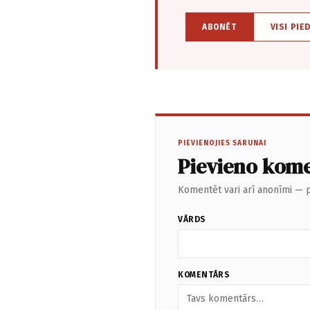
ABONĒT
VISI PIE
PIEVIENOJIES SARUNAI
Pievieno kom
Komentēt vari arī anonīmi — p
VĀRDS
KOMENTĀRS