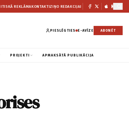
ITISKĀ REKLĀMA
KONTAKTI
ZIŅO REDAKCIJAI
PIESLĒGTIES
E-AVĪZE
ABONĒT
PROJEKTI
APMAKSĀTĀ PUBLIKĀCIJA
orises