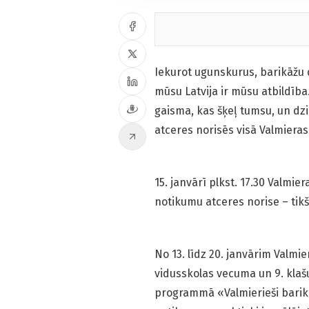
Iekurot ugunskurus, barikāžu d
mūsu Latvija ir mūsu atbildība.
gaisma, kas šķeļ tumsu, un dzi
atceres norisēs visā Valmiera
15. janvārī plkst. 17.30 Valmie
notikumu atceres norise – tik
No 13. līdz 20. janvārim Valm
vidusskolas vecuma un 9. klašu 
programmā «Valmierieši barikād