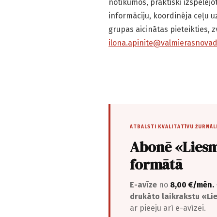
notikumos, praktiski izspēlējo
informāciju, koordinēja ceļu 
grupas aicinātas pieteikties, 
ilona.apinite@valmierasnovad
ATBALSTI KVALITATĪVU ŽURNĀL
Abonē «Liesm
formātā
E-avīze
no
8,00 €/mēn.
drukāto laikrakstu «L
ar pieeju arī e-avīzei.