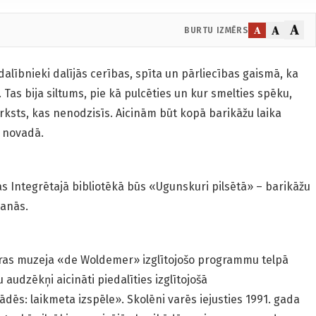
A
A
A
BURTU IZMĒRS
alībnieki dalījās cerības, spīta un pārliecības gaismā, ka
 Tas bija siltums, pie kā pulcēties un kur smelties spēku,
rksts, kas nenodzisīs. Aicinām būt kopā barikāžu laika
s novadā.
ras Integrētajā bibliotēkā būs «Ugunskuri pilsētā» – barikāžu
šanās.
ieras muzeja «de Woldemer» izglītojošo programmu telpā
audzēkņi aicināti piedalīties izglītojošā
ēs: laikmeta izspēle». Skolēni varēs iejusties 1991. gada