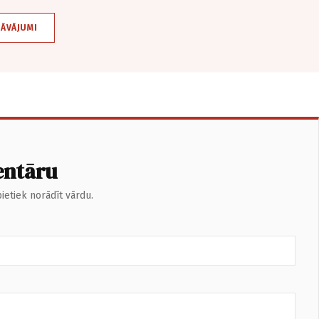
DĀVĀJUMI
entāru
ietiek norādīt vārdu.