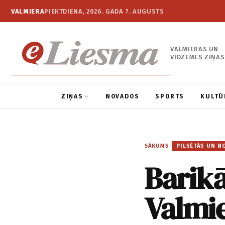
VALMIERA
PIEKTDIENA, 2026. GADA 7. AUGUSTS
VALMIERAS UN
VIDZEMES ZIŅAS
ZIŅAS
NOVADOS
SPORTS
KULTŪ
SĀKUMS
/
PILSĒTĀS UN N
Barikā
Valmi