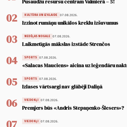
Pusaudžu resursu centram Valmierā – 5!
02
07.08.2026.
KULTŪRA UN IZKLAIDE
Izzinot rumāņu unikālos kreklu izšuvumus
03
07.08.2026.
NEDĒĻAS NOGALE
Laikmetīgās mākslas izstāde Strenčos
04
07.08.2026.
SPORTS
«Salacas Mauciens» aicina uz leģendāru nakt
05
07.08.2026.
SPORTS
Izlases vārtsargi nav glābēji Daliņā
06
07.08.2026.
VIEDOKĻI
Premjers būs «Andris Stepaņenko-Šlesers»?
07
07.08.2026.
VIEDOKĻI