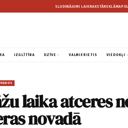
SLUDINĀJUMI LAIKRAKSTĀ
REKLĀMA
POL
RA
IZGLĪTĪBA
DZĪVE
VALMIERIETIS
VIEDOKĻI
OVADOS
žu laika atceres n
eras novadā