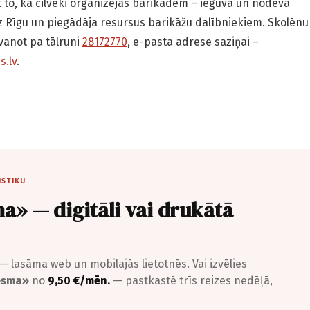
t to, kā cilvēki organizējās barikādēm – ieguva un nodeva
uz Rīgu un piegādāja resursus barikāžu dalībniekiem. Skolēnu
zvanot pa tālruni
28172770
, e-pasta adrese saziņai –
s.lv
.
ISTIKU
a» — digitāli vai drukātā
— lasāma web un mobilajās lietotnēs. Vai izvēlies
iesma»
no
9,50 €/mēn.
— pastkastē trīs reizes nedēļā,