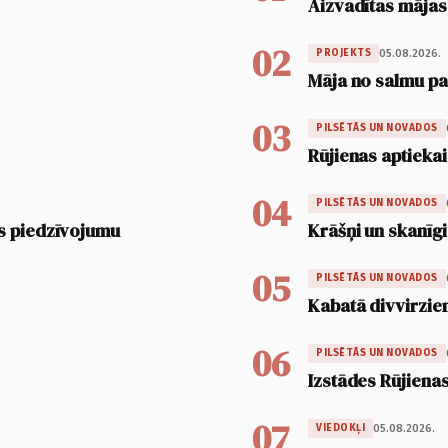
Aizvadītas mājas
02
05.08.2026.
PROJEKTS
Māja no salmu pan
03
PILSĒTĀS UN NOVADOS
Rūjienas aptiekai
04
PILSĒTĀS UN NOVADOS
s piedzīvojumu
Krāšņi un skanīgi
05
PILSĒTĀS UN NOVADOS
Kabatā divvirzien
06
PILSĒTĀS UN NOVADOS
Izstādes Rūjienas
07
05.08.2026.
VIEDOKĻI