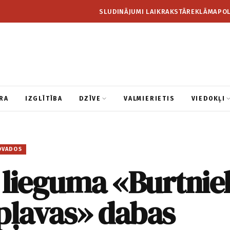
SLUDINĀJUMI LAIKRAKSTĀ
REKLĀMA
POL
RA
IZGLĪTĪBA
DZĪVE
VALMIERIETIS
VIEDOKĻI
OVADOS
 lieguma «Burtnie
pļavas» dabas