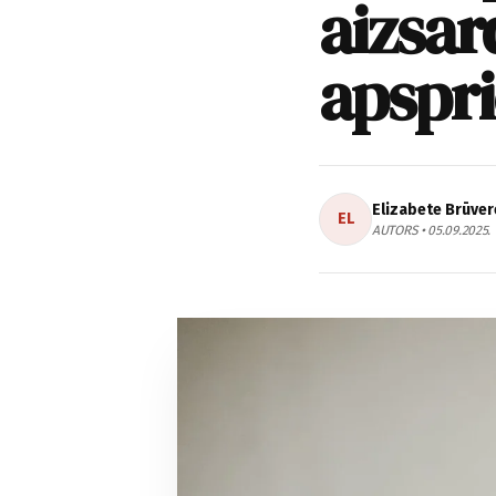
aizsar
apspr
Elizabete Brūver
EL
AUTORS • 05.09.2025.