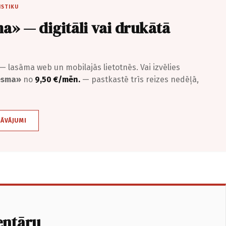
ISTIKU
a» — digitāli vai drukātā
— lasāma web un mobilajās lietotnēs. Vai izvēlies
iesma»
no
9,50 €/mēn.
— pastkastē trīs reizes nedēļā,
DĀVĀJUMI
entāru