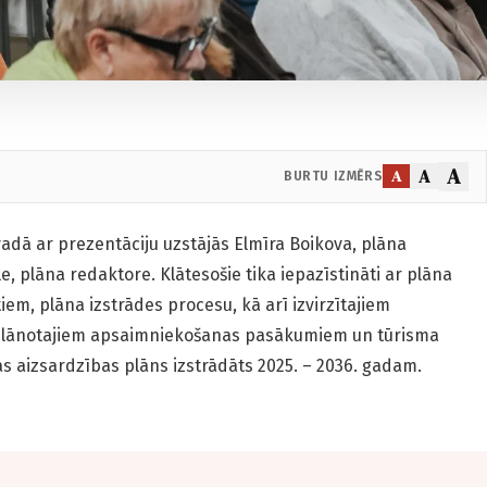
A
A
A
BURTU IZMĒRS
adā ar prezentāciju uzstājās Elmīra Boikova, plāna
e, plāna redaktore. Klātesošie tika iepazīstināti ar plāna
iem, plāna izstrādes procesu, kā arī izvirzītajiem
lānotajiem apsaimniekošanas pasākumiem un tūrisma
as aizsardzības plāns izstrādāts 2025. – 2036. gadam.