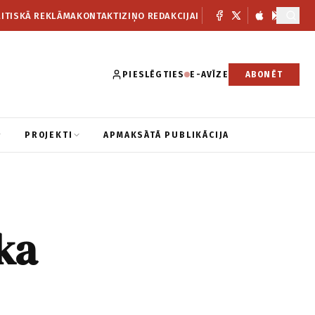
ITISKĀ REKLĀMA
KONTAKTI
ZIŅO REDAKCIJAI
PIESLĒGTIES
E-AVĪZE
ABONĒT
PROJEKTI
APMAKSĀTĀ PUBLIKĀCIJA
ka