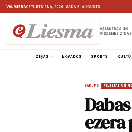
VALMIERA
CETURTDIENA, 2026. GADA 6. AUGUSTS
VALMIERAS UN
VIDZEMES ZIŅAS
ZIŅAS
NOVADOS
SPORTS
KULTŪ
SĀKUMS
/
PILSĒTĀS UN N
Dabas
ezera 