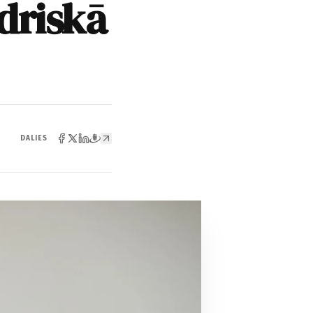
driskā
DALIES