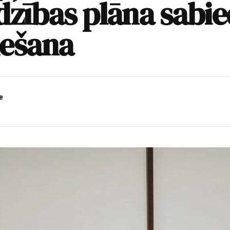
dzības plāna sabie
iešana
e