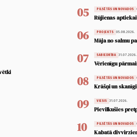
05
PILSĒTĀS UN NOVADOS
Rūjienas aptiekai
06
05.08.2026.
PROJEKTS
Māja no salmu pan
07
31.07.2026.
SABIEDRĪBA
Vērienīgu pārmai
vētki
08
PILSĒTĀS UN NOVADOS
Krāšņi un skanīgi
09
31.07.2026.
VIESIS
Pievilkušies pret
10
PILSĒTĀS UN NOVADOS
Kabatā divvirzien