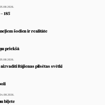
05.08.2026.
 – 185
eļiem šodien ir realitāte
ņu priekšā
05.08.2026.
 aizvadīti Rūjienas pilsētas svētki
poli
04.08.2026.
u biļete