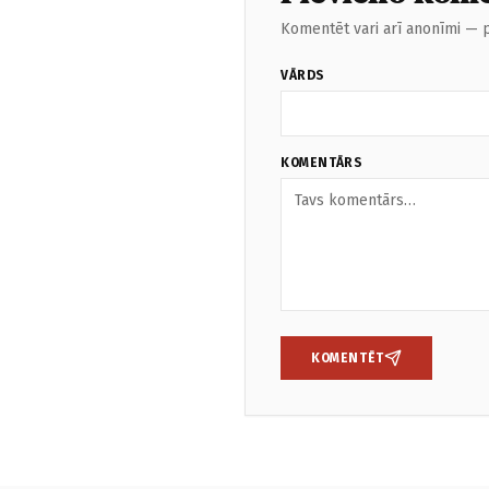
Komentēt vari arī anonīmi — p
VĀRDS
KOMENTĀRS
KOMENTĒT