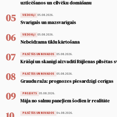
uzticēšanos un cilvēku domāšanu
05
05.08.2026.
VIEDOKĻI
Svarīgais un mazsvarīgais
06
05.08.2026.
VIEDOKĻI
Nebeidzama tīklu kārtošana
07
05.08.2026.
PILSĒTĀS UN NOVADOS
Krāšņi un skanīgi aizvadīti Rūjienas pilsētas s
08
05.08.2026.
PILSĒTĀS UN NOVADOS
Graudu raža: prognozes piesardzīgi cerīgas
09
05.08.2026.
PROJEKTS
Māja no salmu paneļiem šodien ir realitāte
10
04.08.2026.
PILSĒTĀS UN NOVADOS