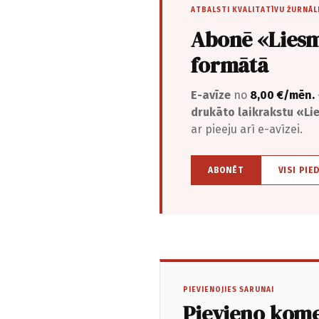
ATBALSTI KVALITATĪVU ŽURNĀL
Abonē «Liesm
formātā
E-avīze
no
8,00 €/mēn.
drukāto laikrakstu «L
ar pieeju arī e-avīzei.
ABONĒT
VISI PIE
PIEVIENOJIES SARUNAI
Pievieno kom