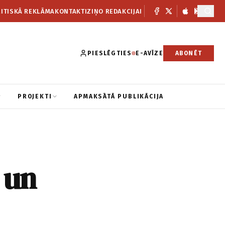
ITISKĀ REKLĀMA
KONTAKTI
ZIŅO REDAKCIJAI
PIESLĒGTIES
E-AVĪZE
ABONĒT
PROJEKTI
APMAKSĀTĀ PUBLIKĀCIJA
 un