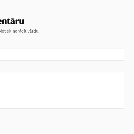
entāru
ietiek norādīt vārdu.