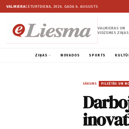
VALMIERA
CETURTDIENA, 2026. GADA 6. AUGUSTS
VALMIERAS UN
VIDZEMES ZIŅAS
ZIŅAS
NOVADOS
SPORTS
KULTŪ
SĀKUMS
/
PILSĒTĀS UN N
Darboj
inovat