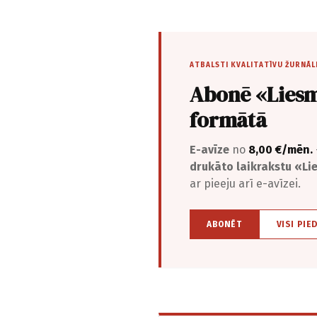
ATBALSTI KVALITATĪVU ŽURNĀL
Abonē «Liesm
formātā
E-avīze
no
8,00 €/mēn.
drukāto laikrakstu «L
ar pieeju arī e-avīzei.
ABONĒT
VISI PIE