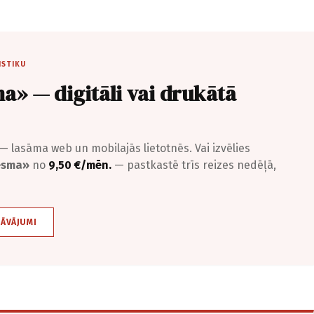
ISTIKU
a» — digitāli vai drukātā
— lasāma web un mobilajās lietotnēs. Vai izvēlies
iesma»
no
9,50 €/mēn.
— pastkastē trīs reizes nedēļā,
DĀVĀJUMI