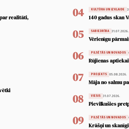
04
3
KULTŪRA UN IZKLAIDE
ar realitāti,
140 gadus skan V
05
31.07.2026.
SABIEDRĪBA
Vērienīgu pārmai
06
PILSĒTĀS UN NOVADOS
Rūjienas aptiekai
07
05.08.2026.
PROJEKTS
Māja no salmu pan
vētki
08
31.07.2026.
VIESIS
Pievilkušies pret
09
PILSĒTĀS UN NOVADOS
Krāšņi un skanīgi