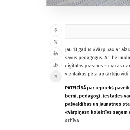
Jau 13 gadus «Vārpiņa» ar aizr
savus pedagogus. Arī bērnudār
digitālās prasmes – mācās darb
vienlaikus pēta apkārtējo vid
PATEICĪBĀ par iepriekš paveik
bērni, pedagogi, iestādes va
pašvaldības un Jaunatnes sta
«Vārpiņas» kolektīvs saņem 
arhīva