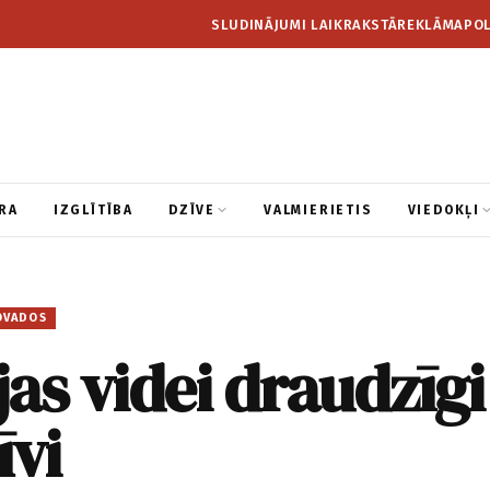
SLUDINĀJUMI LAIKRAKSTĀ
REKLĀMA
POL
RA
IZGLĪTĪBA
DZĪVE
VALMIERIETIS
VIEDOKĻI
OVADOS
as videi draudzīgi
īvi