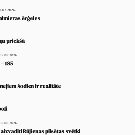
1.07.2026.
almieras ērģeles
ņu priekšā
05.08.2026.
 – 185
eļiem šodien ir realitāte
poli
05.08.2026.
 aizvadīti Rūjienas pilsētas svētki