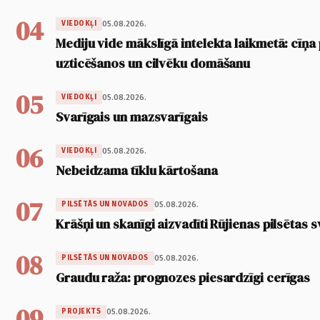
04
05.08.2026.
VIEDOKĻI
Mediju vide mākslīgā intelekta laikmetā: cīņa p
uzticēšanos un cilvēku domāšanu
05
05.08.2026.
VIEDOKĻI
Svarīgais un mazsvarīgais
06
05.08.2026.
VIEDOKĻI
Nebeidzama tīklu kārtošana
07
05.08.2026.
PILSĒTĀS UN NOVADOS
Krāšņi un skanīgi aizvadīti Rūjienas pilsētas s
08
05.08.2026.
PILSĒTĀS UN NOVADOS
Graudu raža: prognozes piesardzīgi cerīgas
09
05.08.2026.
PROJEKTS