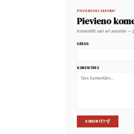
PIEVIENOJIES SARUNAI
Pievieno kom
Komentēt vari arī anonīmi — p
VĀRDS
KOMENTĀRS
KOMENTĒT