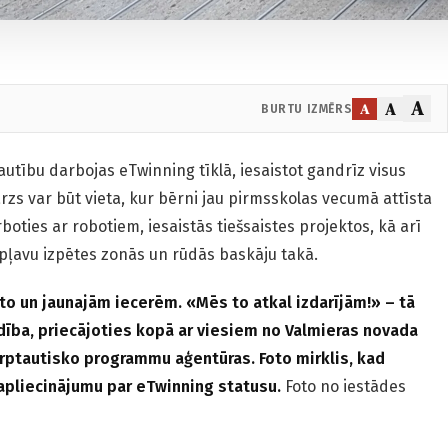
A
A
A
BURTU IZMĒRS
autību darbojas eTwinning tīklā, iesaistot gandrīz visus
zs var būt vieta, kur bērni jau pirmsskolas vecumā attīsta
oties ar robotiem, iesaistās tiešsaistes projektos, kā arī
i pļavu izpētes zonās un rūdās baskāju takā.
to un jaunajām iecerēm. «Mēs to atkal izdarījām!» – tā
dība, priecājoties kopā ar viesiem no Valmieras novada
rptautisko programmu aģentūras. Foto mirklis, kad
apliecinājumu par eTwinning statusu.
Foto no iestādes