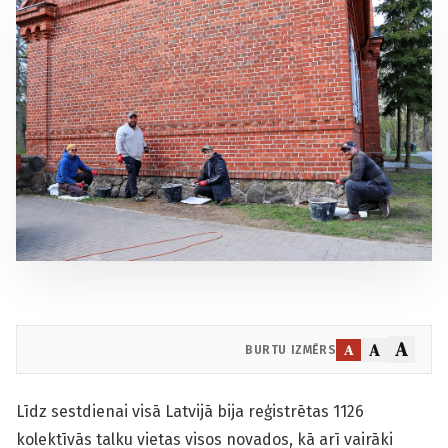
A
A
A
BURTU IZMĒRS
Līdz sestdienai visā Latvijā bija reģistrētas 1126
kolektīvās talku vietas visos novados, kā arī vairāki