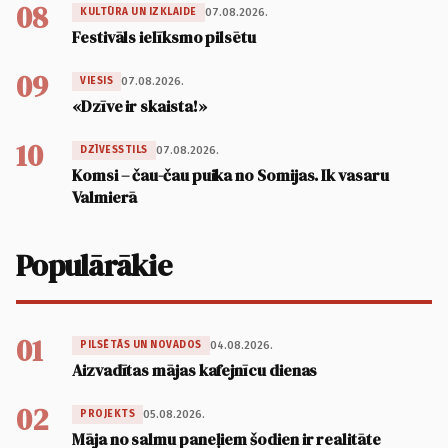
08
07.08.2026.
KULTŪRA UN IZKLAIDE
Festivāls ielīksmo pilsētu
09
07.08.2026.
VIESIS
«Dzīve ir skaista!»
10
07.08.2026.
DZĪVESSTILS
Komsi – čau-čau puika no Somijas. Ik vasaru
Valmierā
Populārākie
01
04.08.2026.
PILSĒTĀS UN NOVADOS
Aizvadītas mājas kafejnīcu dienas
02
05.08.2026.
PROJEKTS
Māja no salmu paneļiem šodien ir realitāte