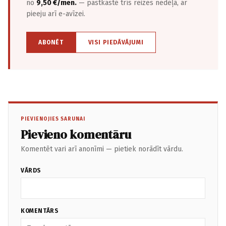
no
9,50 €/mēn.
— pastkastē trīs reizes nedēļā, ar
pieeju arī e-avīzei.
ABONĒT
VISI PIEDĀVĀJUMI
PIEVIENOJIES SARUNAI
Pievieno komentāru
Komentēt vari arī anonīmi — pietiek norādīt vārdu.
VĀRDS
KOMENTĀRS