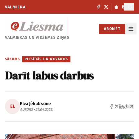
VALMIERA
ABONĒT
VALMIERAS UN
VIDZEMES ZIŅAS
SĀKUMS
/
PILSĒTĀS UN NOVADOS
Darīt labus darbus
Elva Jēkabsone
EL
AUTORS • 29.04.2025.