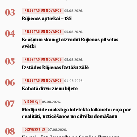
03
05.08.2026.
PILSĒTĀS UN NOVADOS
Rūjienas aptiekai – 185
04
05.08.2026.
PILSĒTĀS UN NOVADOS
Krāšņi un skanīgi aizvadīti Rūjienas pilsētas
svētki
05
05.08.2026.
PILSĒTĀS UN NOVADOS
Izstādes Rūjienas Izstāžu zālē
06
04.08.2026.
PILSĒTĀS UN NOVADOS
Kabatā divvirzienu biļete
07
05.08.2026.
VIEDOKĻI
Mediju vide mākslīgā intelekta laikmetā: cīņa par
realitāti, uzticēšanos un cilvēku domāšanu
08
07.08.2026.
DZĪVESSTILS