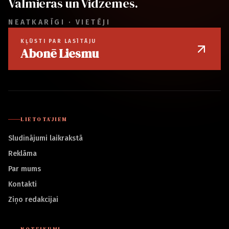
Valmieras un Vidzemes.
NEATKARĪGI · VIETĒJI
KĻŪSTI PAR LASĪTĀJU
Abonē Liesmu
LIETOTĀJIEM
Sludinājumi laikrakstā
Reklāma
Par mums
Kontakti
Ziņo redakcijai