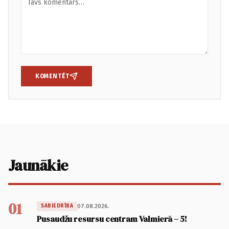
KOMENTĒT
Jaunākie
01
07.08.2026.
SABIEDRĪBA
Pusaudžu resursu centram Valmierā – 5!