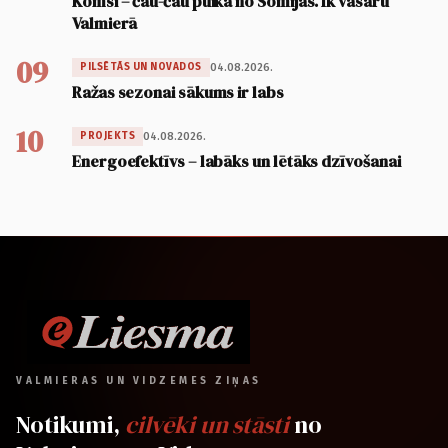
Komsi – čau-čau puika no Somijas. Ik vasaru
Valmierā
09
04.08.2026.
PILSĒTĀS UN NOVADOS
Ražas sezonai sākums ir labs
10
04.08.2026.
PROJEKTS
Energoefektīvs – labāks un lētāks dzīvošanai
VALMIERAS UN VIDZEMES ZIŅAS
Notikumi,
cilvēki un stāsti
no