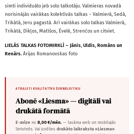
simti individuālo jeb solo talkotāju. Valmieras novadā
norisinājās vairākas kolektīvās talkas – Valmierā, Sedā,
Trikātā, Jeru pagastā. Arī vairākas solo talkas Valmierā,
Trikātā, Dikļos, Matīšos, Ēvelē, Strenčos un citviet.
LIELĀS TALKAS FOTOMIRKLĪ – Jānis, Uldis, Romāns un
Renārs.
Ārijas Romanovskas foto
ATBALSTI KVALITATĪVU ŽURNĀLISTIKU
Abonē «Liesma» — digitāli vai
drukātā formātā
E-avīze
no
8,00 €/mēn.
— lasāma web un mobilajās
lietotnēs. Vai izvēlies
drukāto laikrakstu «Liesma»