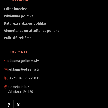
NOTEIKUMI
Ētikas kodekss
Privātuma politika
Datu aizsardzības politika
Abonēšanas un atcelšanas politika
Politiskā reklāma
KONTAKTI
eliesma@eliesma.lv
reklama@eliesma.lv
64225016 · 29449035
Ziemeļu iela 7,
Valmiera, LV-4201