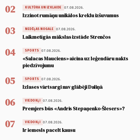
02
07.08.2026.
KULTŪRA UN IZKLAIDE
Izzinot rumāņu unikālos kreklu izšuvumus
03
07.08.2026.
NEDĒĻAS NOGALE
Laikmetīgās mākslas izstāde Strenčos
04
07.08.2026.
SPORTS
«Salacas Mauciens» aicina uz leģendāru nakts
piedzīvojumu
05
07.08.2026.
SPORTS
Izlases vārtsargi nav glābēji Daliņā
06
07.08.2026.
VIEDOKĻI
Premjers būs «Andris Stepaņenko-Šlesers»?
07
07.08.2026.
VIEDOKĻI
Ir iemesls pacelt kausu