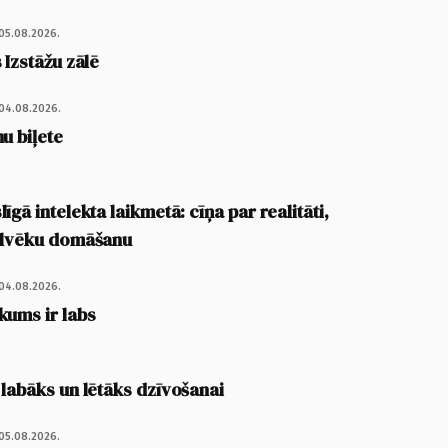
05.08.2026.
 Izstāžu zālē
04.08.2026.
u biļete
īgā intelekta laikmetā: cīņa par realitāti,
cilvēku domāšanu
04.08.2026.
kums ir labs
 labāks un lētāks dzīvošanai
05.08.2026.