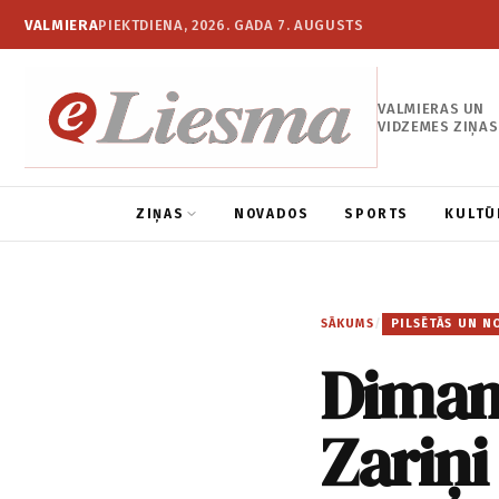
VALMIERA
PIEKTDIENA, 2026. GADA 7. AUGUSTS
VALMIERAS UN
VIDZEMES ZIŅAS
ZIŅAS
NOVADOS
SPORTS
KULTŪ
SĀKUMS
/
PILSĒTĀS UN N
Dimant
Zariņi