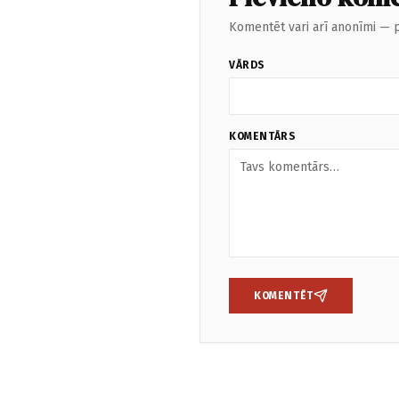
Komentēt vari arī anonīmi — p
VĀRDS
KOMENTĀRS
KOMENTĒT