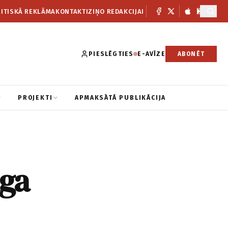
ITISKĀ REKLĀMA
KONTAKTI
ZIŅO REDAKCIJAI
PIESLĒGTIES
E-AVĪZE
ABONĒT
PROJEKTI
APMAKSĀTĀ PUBLIKĀCIJA
lga