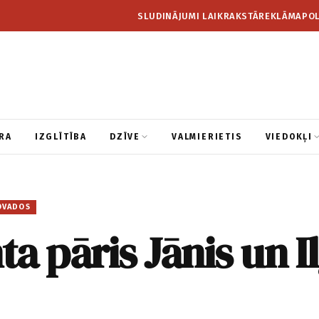
SLUDINĀJUMI LAIKRAKSTĀ
REKLĀMA
POL
RA
IZGLĪTĪBA
DZĪVE
VALMIERIETIS
VIEDOKĻI
OVADOS
a pāris Jānis un I