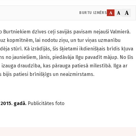
A
A
A
BURTU IZMĒRS
 Burtniekiem dzīves ceļi savijās pavisam nejauši Valmierā.
a uz kopmītnēm, lai nodotu ziņu, un tur viņas uzmanību
ēdēja stūrī. Kā izrādījās, šis šķietami ikdienišķais brīdis kļuva
ns no jauniešiem, Jānis, piedāvāja Ilgu pavadīt mājup. No šīs
zauga draudzība, kas pārauga patiesā mīlestībā. Ilga ar
 bijis patiesi brīnišķīgs un neaizmirstams.
 2015. gadā.
Publicitātes foto