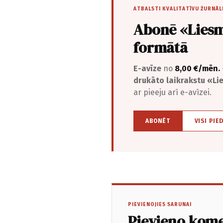
ATBALSTI KVALITATĪVU ŽURNĀL
Abonē «Liesm
formātā
E-avīze
no
8,00 €/mēn.
drukāto laikrakstu «L
ar pieeju arī e-avīzei.
ABONĒT
VISI PIE
PIEVIENOJIES SARUNAI
Pievieno kom