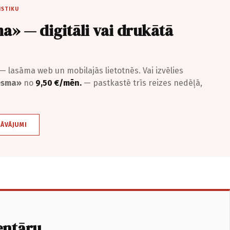
ISTIKU
a» — digitāli vai drukātā
— lasāma web un mobilajās lietotnēs. Vai izvēlies
iesma»
no
9,50 €/mēn.
— pastkastē trīs reizes nedēļā,
DĀVĀJUMI
entāru