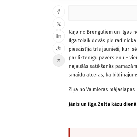
Jāņa no Brenguļiem un Ilgas no
Ilga tolaik devās pie radiniek
piesaistīja trīs jaunieši, kuri s
par liktenīgu pavērsienu – vie
nejaušās satikšanās pamazām i
smaidu atceras, ka bildinājums
Ziņa no Valmieras mājaslapas
Jānis un Ilga Zelta kāzu dienā