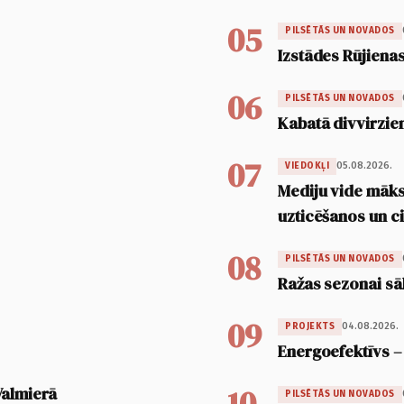
05
PILSĒTĀS UN NOVADOS
Izstādes Rūjienas
06
PILSĒTĀS UN NOVADOS
Kabatā divvirzien
07
05.08.2026.
VIEDOKĻI
Mediju vide māksl
uzticēšanos un 
08
PILSĒTĀS UN NOVADOS
Ražas sezonai sā
09
04.08.2026.
PROJEKTS
Energoefektīvs –
10
Valmierā
PILSĒTĀS UN NOVADOS