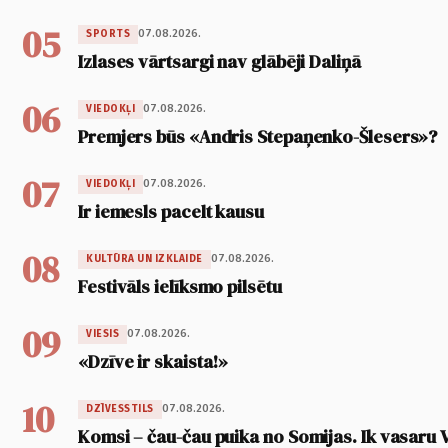
05
07.08.2026.
SPORTS
Izlases vārtsargi nav glābēji Daliņā
06
07.08.2026.
VIEDOKĻI
Premjers būs «Andris Stepaņenko-Šlesers»?
07
07.08.2026.
VIEDOKĻI
Ir iemesls pacelt kausu
08
07.08.2026.
KULTŪRA UN IZKLAIDE
Festivāls ielīksmo pilsētu
09
07.08.2026.
VIESIS
«Dzīve ir skaista!»
10
07.08.2026.
DZĪVESSTILS
Komsi – čau-čau puika no Somijas. Ik vasaru 