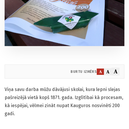
A
A
A
BURTU IZMĒRS
Viņa savu darba mūžu dāvājusi skolai, kura lepni slejas
pašreizējā vietā kopš 1871. gada. Izglītībai kā procesam,
kā iespējai, vēlmei zināt nupat Kauguros nosvinēti 200
gadi.