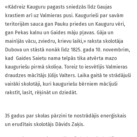
«Kādreiz Kauguru pagasts sniedzās līdz Gaujas
krastiem arī uz Valmieras pusi. Kaugurieši par savām
teritorijām sauca gan Pauku priedes un Kauguru vēri,
gan Pekas kalnu un Gaides māju pļavas. Gāja un
mainījās vācu, zviedru, krievu laiki,» raksta skolotāja
Dubova un stāstā nonāk līdz 1825. gada 10. novembrim,
kad Gaides Saietu nama telpās tika atvērta mazo
kauguriešu pirmā skoliņa. Toreiz to iesvētījis Valmieras
draudzes mācītājs Jūlijs Valters. Laika gaitā te strādājuši
vairāki skolotāji, kuri kauguriešu bērniem mācījuši
rakstīt, lasīt, rēķināt un dziedāt.
35 gadus par skolas pārzini te nostrādājis enerģiskais
un erudītais skolotājs Dāvids Zaķis.