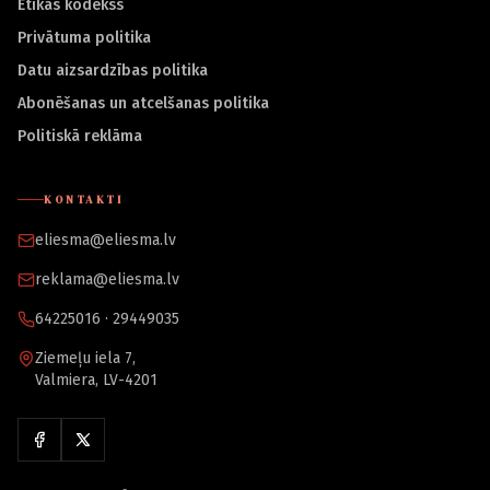
Ētikas kodekss
Privātuma politika
Datu aizsardzības politika
Abonēšanas un atcelšanas politika
Politiskā reklāma
KONTAKTI
eliesma@eliesma.lv
reklama@eliesma.lv
64225016 · 29449035
Ziemeļu iela 7,
Valmiera, LV-4201