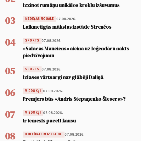
Izzinot rumāņu unikālos kreklu izšuvumus
03
07.08.2026.
NEDĒĻAS NOGALE
Laikmetīgās mākslas izstāde Strenčos
04
07.08.2026.
SPORTS
«Salacas Mauciens» aicina uz leģendāru nakts
piedzīvojumu
05
07.08.2026.
SPORTS
Izlases vārtsargi nav glābēji Daliņā
06
07.08.2026.
VIEDOKĻI
Premjers būs «Andris Stepaņenko-Šlesers»?
07
07.08.2026.
VIEDOKĻI
Ir iemesls pacelt kausu
08
07.08.2026.
KULTŪRA UN IZKLAIDE