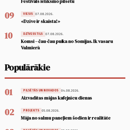
Festivāls ielīksmo pilsētu
09
07.08.2026.
VIESIS
«Dzīve ir skaista!»
10
07.08.2026.
DZĪVESSTILS
Komsi – čau-čau puika no Somijas. Ik vasaru
Valmierā
Populārākie
01
04.08.2026.
PILSĒTĀS UN NOVADOS
Aizvadītas mājas kafejnīcu dienas
02
05.08.2026.
PROJEKTS
Māja no salmu paneļiem šodien ir realitāte