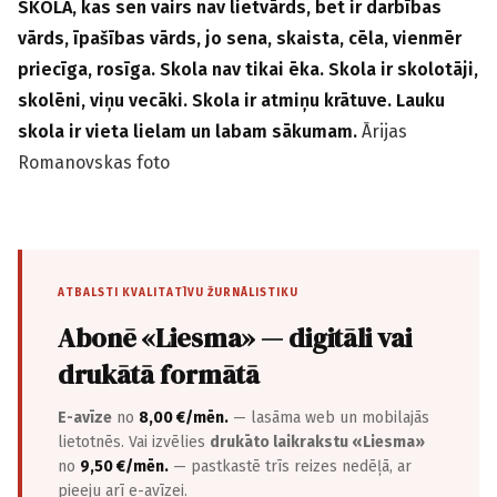
SKOLA, kas sen vairs nav lietvārds, bet ir darbības
vārds, īpašības vārds, jo sena, skaista, cēla, vienmēr
priecīga, rosīga. Skola nav tikai ēka. Skola ir skolotāji,
skolēni, viņu vecāki. Skola ir atmiņu krātuve. Lauku
skola ir vieta lielam un labam sākumam.
Ārijas
Romanovskas foto
ATBALSTI KVALITATĪVU ŽURNĀLISTIKU
Abonē «Liesma» — digitāli vai
drukātā formātā
E-avīze
no
8,00 €/mēn.
— lasāma web un mobilajās
lietotnēs. Vai izvēlies
drukāto laikrakstu «Liesma»
no
9,50 €/mēn.
— pastkastē trīs reizes nedēļā, ar
pieeju arī e-avīzei.