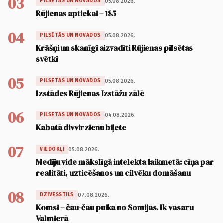
03
05.08.2026.
PILSĒTĀS UN NOVADOS
Rūjienas aptiekai – 185
04
05.08.2026.
PILSĒTĀS UN NOVADOS
Krāšņi un skanīgi aizvadīti Rūjienas pilsētas
svētki
05
05.08.2026.
PILSĒTĀS UN NOVADOS
Izstādes Rūjienas Izstāžu zālē
06
04.08.2026.
PILSĒTĀS UN NOVADOS
Kabatā divvirzienu biļete
07
05.08.2026.
VIEDOKĻI
Mediju vide mākslīgā intelekta laikmetā: cīņa par
realitāti, uzticēšanos un cilvēku domāšanu
08
07.08.2026.
DZĪVESSTILS
Komsi – čau-čau puika no Somijas. Ik vasaru
Valmierā