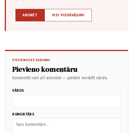
ABONĒT
VISI PIEDĀVĀJUMI
PIEVIENOJIES SARUNAI
Pievieno komentāru
Komentēt vari arī anonīmi — pietiek norādīt vārdu.
VĀRDS
KOMENTĀRS