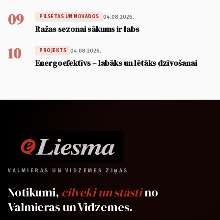
09
04.08.2026.
PILSĒTĀS UN NOVADOS
Ražas sezonai sākums ir labs
10
04.08.2026.
PROJEKTS
Energoefektīvs – labāks un lētāks dzīvošanai
VALMIERAS UN VIDZEMES ZIŅAS
Notikumi,
cilvēki un stāsti
no
Valmieras un Vidzemes.