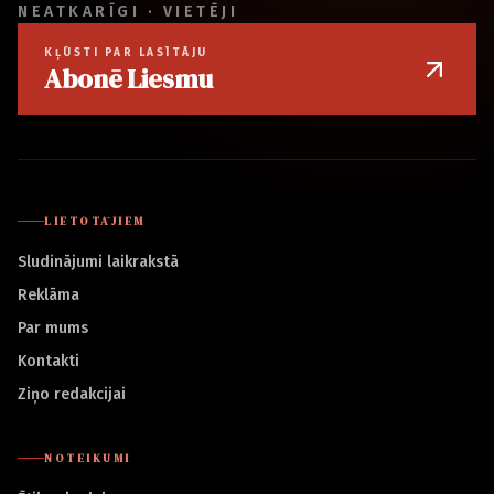
NEATKARĪGI · VIETĒJI
KĻŪSTI PAR LASĪTĀJU
Abonē Liesmu
LIETOTĀJIEM
Sludinājumi laikrakstā
Reklāma
Par mums
Kontakti
Ziņo redakcijai
NOTEIKUMI