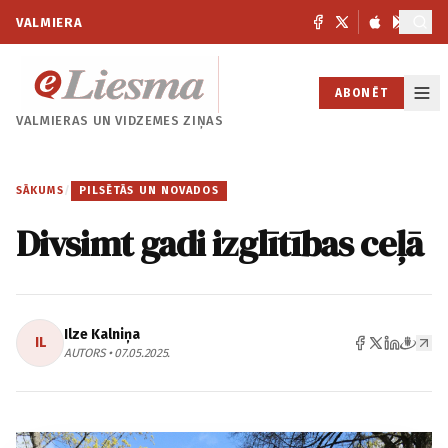
VALMIERA
ABONĒT
VALMIERAS UN
VIDZEMES ZIŅAS
SĀKUMS
/
PILSĒTĀS UN NOVADOS
Divsimt gadi izglītības ceļā
Ilze Kalniņa
IL
AUTORS • 07.05.2025.