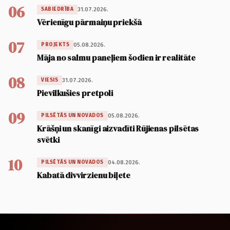
06
31.07.2026.
SABIEDRĪBA
Vērienīgu pārmaiņu priekšā
07
05.08.2026.
PROJEKTS
Māja no salmu paneļiem šodien ir realitāte
08
31.07.2026.
VIESIS
Pievilkušies pretpoli
09
05.08.2026.
PILSĒTĀS UN NOVADOS
Krāšņi un skanīgi aizvadīti Rūjienas pilsētas
svētki
10
04.08.2026.
PILSĒTĀS UN NOVADOS
Kabatā divvirzienu biļete