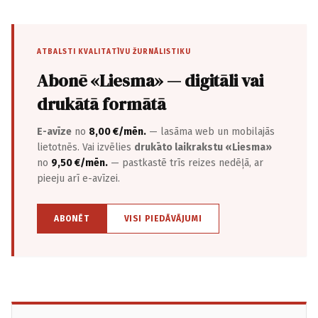
ATBALSTI KVALITATĪVU ŽURNĀLISTIKU
Abonē «Liesma» — digitāli vai
drukātā formātā
E-avīze
no
8,00 €/mēn.
— lasāma web un mobilajās
lietotnēs. Vai izvēlies
drukāto laikrakstu «Liesma»
no
9,50 €/mēn.
— pastkastē trīs reizes nedēļā, ar
pieeju arī e-avīzei.
ABONĒT
VISI PIEDĀVĀJUMI