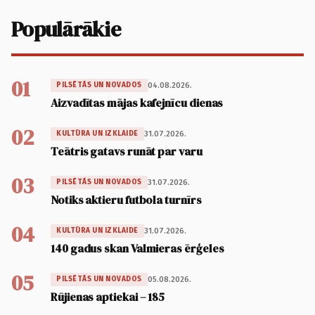
Populārākie
01
04.08.2026.
PILSĒTĀS UN NOVADOS
Aizvadītas mājas kafejnīcu dienas
02
31.07.2026.
KULTŪRA UN IZKLAIDE
Teātris gatavs runāt par varu
03
31.07.2026.
PILSĒTĀS UN NOVADOS
Notiks aktieru futbola turnīrs
04
31.07.2026.
KULTŪRA UN IZKLAIDE
140 gadus skan Valmieras ērģeles
05
05.08.2026.
PILSĒTĀS UN NOVADOS
Rūjienas aptiekai – 185