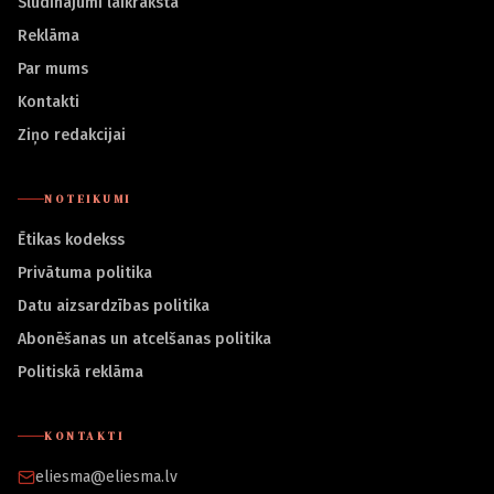
Sludinājumi laikrakstā
Reklāma
Par mums
Kontakti
Ziņo redakcijai
NOTEIKUMI
Ētikas kodekss
Privātuma politika
Datu aizsardzības politika
Abonēšanas un atcelšanas politika
Politiskā reklāma
KONTAKTI
eliesma@eliesma.lv