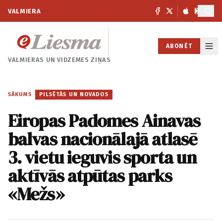
VALMIERA
ABONĒT
VALMIERAS UN
VIDZEMES ZIŅAS
SĀKUMS
/
PILSĒTĀS UN NOVADOS
Eiropas Padomes Ainavas
balvas nacionālajā atlasē
3. vietu ieguvis sporta un
aktīvās atpūtas parks
«Mežs»