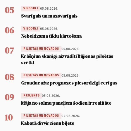
05
05.08.2026.
VIEDOKĻI
Svarīgais un mazsvarīgais
06
05.08.2026.
VIEDOKĻI
Nebeidzama tīklu kārtošana
07
05.08.2026.
PILSĒTĀS UN NOVADOS
Krāšņi un skanīgi aizvadīti Rūjienas pilsētas
svētki
08
05.08.2026.
PILSĒTĀS UN NOVADOS
Graudu raža: prognozes piesardzīgi cerīgas
09
05.08.2026.
PROJEKTS
Māja no salmu paneļiem šodien ir realitāte
10
04.08.2026.
PILSĒTĀS UN NOVADOS
Kabatā divvirzienu biļete