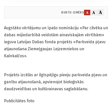
A
A
A
BURTU IZMĒRS
Augstāko vērtējumu un īpašo nomināciju «Par cilvēka un
dabas mijiedarbībā veidotām ainaviskajām vērtībām»
ieguva Latvijas Dabas fonda projekts «Parkveida pļavu
atjaunošana Ziemeļgaujas Lejzemniekos un
Kalnkalčos».
Projekts izcēlās ar ilgtspējīgu pieeju parkveida pļavu un
ganību atjaunošanā, apvienojot bioloģiskās
daudzveidības un kultūrainavas saglabāšanu.
Publicitātes foto