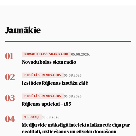
Jaunākie
01
05.08.2026.
NOVADU BALSS SKAN RADIO
Novadu balss skan radio
02
05.08.2026.
PILSĒTĀS UN NOVADOS
Izstādes Rūjienas Izstāžu zālē
03
05.08.2026.
PILSĒTĀS UN NOVADOS
Rūjienas aptiekai – 185
04
05.08.2026.
VIEDOKĻI
Mediju vide mākslīgā intelekta laikmetā: cīņa par
realitāti, uzticēšanos un cilvēku domāšanu