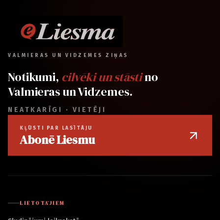
VALMIERAS UN VIDZEMES ZIŅAS
Notikumi,
cilvēki un stāsti
no
Valmieras un Vidzemes.
NEATKARĪGI · VIETĒJI
KĻŪSTI PAR LASĪTĀJU
Abonē Liesmu
LIETOTĀJIEM