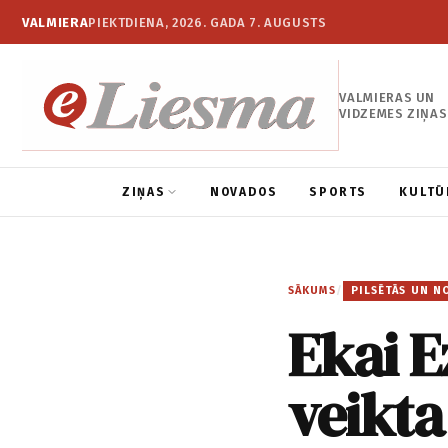
VALMIERA
PIEKTDIENA, 2026. GADA 7. AUGUSTS
VALMIERAS UN
VIDZEMES ZIŅAS
ZIŅAS
NOVADOS
SPORTS
KULTŪ
SĀKUMS
/
PILSĒTĀS UN N
Ēkai E
veikta