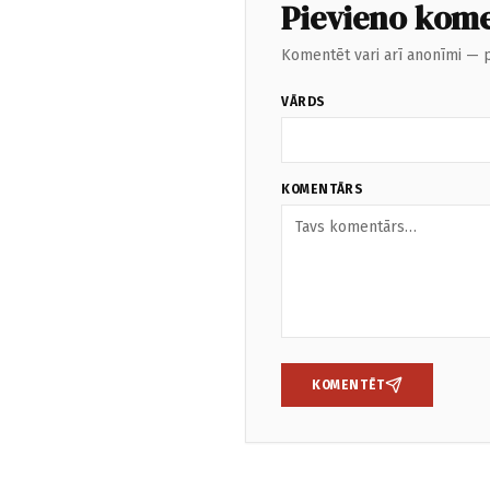
Pievieno kom
Komentēt vari arī anonīmi — p
VĀRDS
KOMENTĀRS
KOMENTĒT