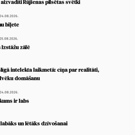
 aizvadīti Rūjienas pilsētas svētki
04.08.2026.
u biļete
05.08.2026.
 Izstāžu zālē
īgā intelekta laikmetā: cīņa par realitāti,
cilvēku domāšanu
04.08.2026.
kums ir labs
 labāks un lētāks dzīvošanai