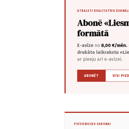
ATBALSTI KVALITATĪVU ŽURNĀL
Abonē «Liesm
formātā
E-avīze
no
8,00 €/mēn.
drukāto laikrakstu «L
ar pieeju arī e-avīzei.
ABONĒT
VISI PIE
PIEVIENOJIES SARUNAI