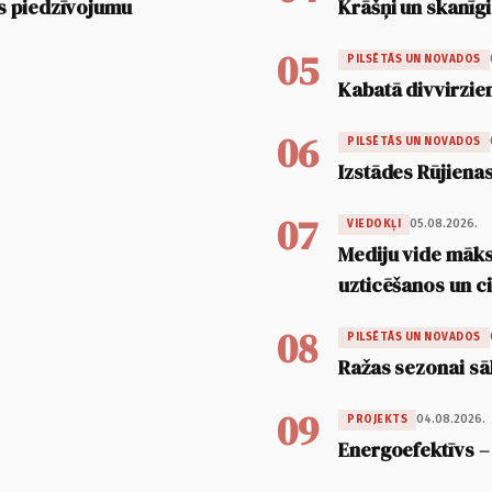
s piedzīvojumu
Krāšņi un skanīgi
05
PILSĒTĀS UN NOVADOS
Kabatā divvirzien
06
PILSĒTĀS UN NOVADOS
Izstādes Rūjienas
07
05.08.2026.
VIEDOKĻI
Mediju vide māksl
uzticēšanos un 
08
PILSĒTĀS UN NOVADOS
Ražas sezonai sā
09
04.08.2026.
PROJEKTS
Energoefektīvs –