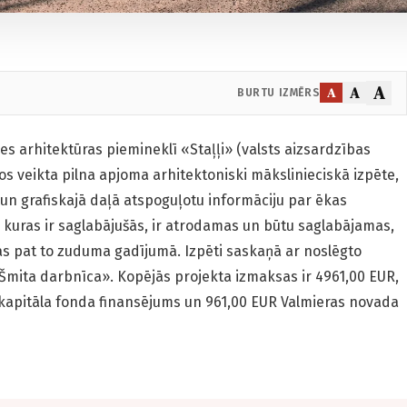
A
A
A
BURTU IZMĒRS
es arhitektūras piemineklī «Staļļi» (valsts aizsardzības
kos veikta pilna apjoma arhitektoniski mākslinieciskā izpēte,
 un grafiskajā daļā atspoguļotu informāciju par ēkas
 kuras ir saglabājušās, ir atrodamas un būtu saglabājamas,
s pat to zuduma gadījumā. Izpēti saskaņā ar noslēgto
 Šmita darbnīca». Kopējās projekta izmaksas ir 4961,00 EUR,
ūrkapitāla fonda finansējums un 961,00 EUR Valmieras novada