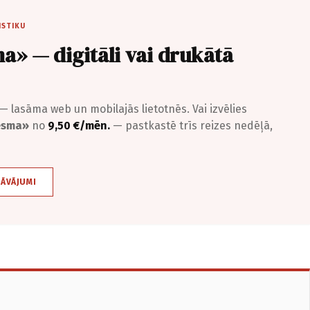
ISTIKU
a» — digitāli vai drukātā
— lasāma web un mobilajās lietotnēs. Vai izvēlies
iesma»
no
9,50 €/mēn.
— pastkastē trīs reizes nedēļā,
DĀVĀJUMI