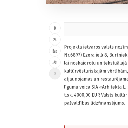
Projekta ietvaros valsts nozīm
Nr.6897) Ezera ielā 8, Burtnie
lai noskaidrotu un tekstuālajā
kultūrvēsturiskajām vērtībām,
atjaunojamas un restaurējama
līgumu veica SIA «Arhitekta L.
t.sk. 4000,00 EUR Valsts kult
pašvaldības līdzfinansējums.