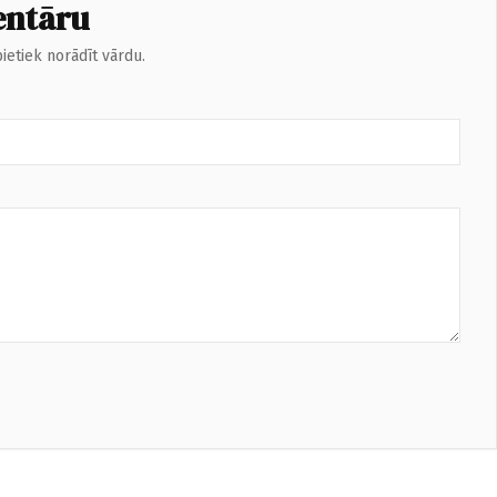
entāru
ietiek norādīt vārdu.