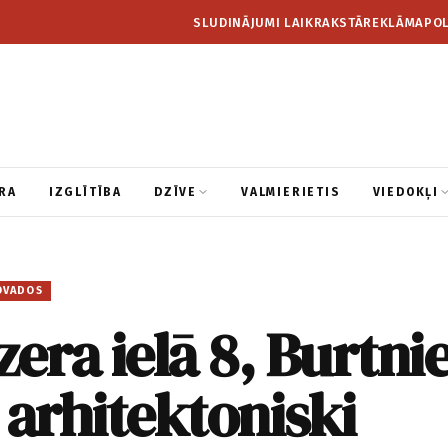
SLUDINĀJUMI LAIKRAKSTĀ
REKLĀMA
POL
RA
IZGLĪTĪBA
DZĪVE
VALMIERIETIS
VIEDOKĻI
OVADOS
zera ielā 8, Burtni
 arhitektoniski