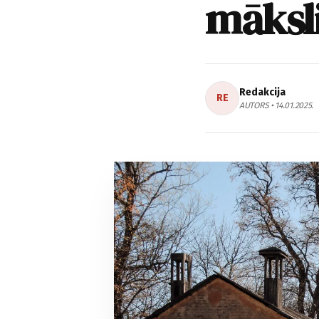
māksli
Redakcija
RE
AUTORS • 14.01.2025.