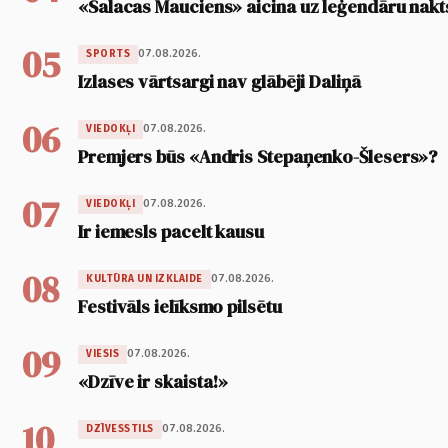
«Salacas Mauciens» aicina uz leģendāru nakt
05
07.08.2026.
SPORTS
Izlases vārtsargi nav glābēji Daliņā
06
07.08.2026.
VIEDOKĻI
Premjers būs «Andris Stepaņenko-Šlesers»?
07
07.08.2026.
VIEDOKĻI
Ir iemesls pacelt kausu
08
07.08.2026.
KULTŪRA UN IZKLAIDE
Festivāls ielīksmo pilsētu
09
07.08.2026.
VIESIS
«Dzīve ir skaista!»
10
07.08.2026.
DZĪVESSTILS