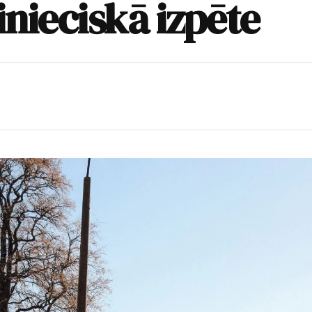
nieciskā izpēte