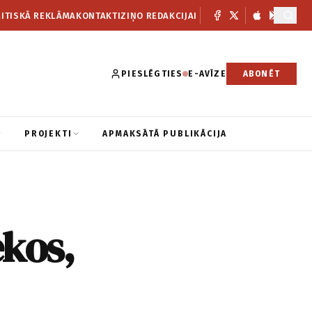
ITISKĀ REKLĀMA
KONTAKTI
ZIŅO REDAKCIJAI
PIESLĒGTIES
E-AVĪZE
ABONĒT
PROJEKTI
APMAKSĀTĀ PUBLIKĀCIJA
ekos,