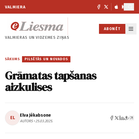
VALMIERA
ABONĒT
VALMIERAS UN
VIDZEMES ZIŅAS
SĀKUMS
/
PILSĒTĀS UN NOVADOS
Grāmatas tapšanas
aizkulises
Elva Jēkabsone
EL
AUTORS • 25.03.2025.