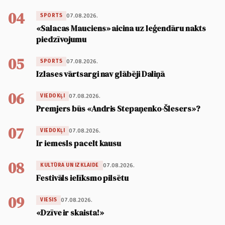
04
07.08.2026.
SPORTS
«Salacas Mauciens» aicina uz leģendāru nakts
piedzīvojumu
05
07.08.2026.
SPORTS
Izlases vārtsargi nav glābēji Daliņā
06
07.08.2026.
VIEDOKĻI
Premjers būs «Andris Stepaņenko-Šlesers»?
07
07.08.2026.
VIEDOKĻI
Ir iemesls pacelt kausu
08
07.08.2026.
KULTŪRA UN IZKLAIDE
Festivāls ielīksmo pilsētu
09
07.08.2026.
VIESIS
«Dzīve ir skaista!»