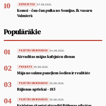
10
07.08.2026.
DZĪVESSTILS
Komsi – čau-čau puika no Somijas. Ik vasaru
Valmierā
Populārākie
01
04.08.2026.
PILSĒTĀS UN NOVADOS
Aizvadītas mājas kafejnīcu dienas
02
05.08.2026.
PROJEKTS
Māja no salmu paneļiem šodien ir realitāte
03
05.08.2026.
PILSĒTĀS UN NOVADOS
Rūjienas aptiekai – 185
04
05.08.2026.
PILSĒTĀS UN NOVADOS
Krāšņi un skanīgi aizvadīti Rūjienas pilsētas