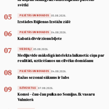
svētki
05
05.08.2026.
PILSĒTĀS UN NOVADOS
Izstādes Rūjienas Izstāžu zālē
06
04.08.2026.
PILSĒTĀS UN NOVADOS
Kabatā divvirzienu biļete
07
05.08.2026.
VIEDOKĻI
Mediju vide mākslīgā intelekta laikmetā: cīņa par
realitāti, uzticēšanos un cilvēku domāšanu
08
04.08.2026.
PILSĒTĀS UN NOVADOS
Ražas sezonai sākums ir labs
09
07.08.2026.
DZĪVESSTILS
Komsi – čau-čau puika no Somijas. Ik vasaru
Valmierā