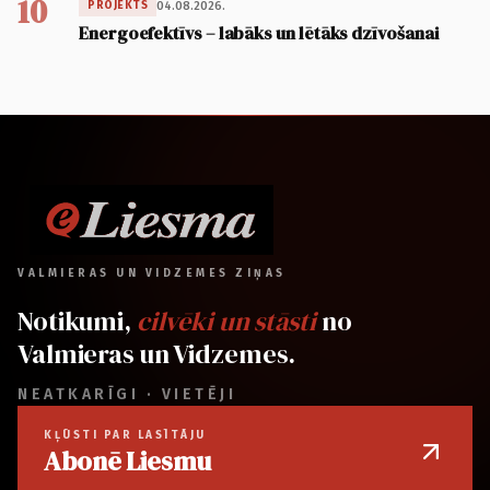
10
04.08.2026.
PROJEKTS
Energoefektīvs – labāks un lētāks dzīvošanai
VALMIERAS UN VIDZEMES ZIŅAS
Notikumi,
cilvēki un stāsti
no
Valmieras un Vidzemes.
NEATKARĪGI · VIETĒJI
KĻŪSTI PAR LASĪTĀJU
Abonē Liesmu