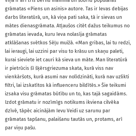
Viņa ir arī trīs bērnu mamma un šobrīd populārās
grāmatas «Piens un asinis» autore. Tas ir Ievas debijas
darbs literatūrā, un, kā viņa pati saka, tā ir sievas un
mātes dienasgrāmata. Atļaušos citēt dažus teikumus no
grāmatas ievada, kuru Ieva nolasīja grāmatas
atklāšanas svētkos Sēļu muižā. «Man gribas, lai tu redzi,
lai ieraugi, lai uzzini par visu to krāsu un skaņu paleti,
kurai sieviete iet cauri kā sieva un māte. Man literatūrā
ir pietrūcis šī šķērsgriezuma skata, kurā viss nav
vienkāršots, kurā asumi nav nolīdzināti, kurā nav uzlikti
filtri, lai izskatītos kā influenceru bildītēs.» Šie teikumi
izsaka visu grāmatas būtību un to, kas tajā sagaidāms.
Izdot grāmatu ir nozīmīgs notikums ikviena cilvēka
dzīvē, tāpēc aicinājām Ievu Veidi uz sarunu par
grāmatas tapšanu, palaišanu tautās un, protams, arī
par viņu pašu.