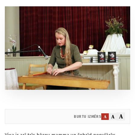
A
A
A
BURTU IZMĒRS