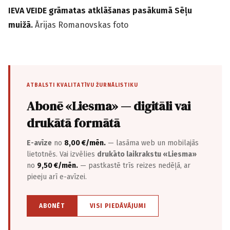
IEVA VEIDE grāmatas atklāšanas pasākumā Sēļu
muižā.
Ārijas Romanovskas foto
ATBALSTI KVALITATĪVU ŽURNĀLISTIKU
Abonē «Liesma» — digitāli vai
drukātā formātā
E-avīze
no
8,00 €/mēn.
— lasāma web un mobilajās
lietotnēs. Vai izvēlies
drukāto laikrakstu «Liesma»
no
9,50 €/mēn.
— pastkastē trīs reizes nedēļā, ar
pieeju arī e-avīzei.
ABONĒT
VISI PIEDĀVĀJUMI