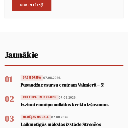
KOMENTĒT
Jaunākie
01
07.08.2026.
SABIEDRĪBA
Pusaudžu resursu centram Valmierā – 5!
02
07.08.2026.
KULTŪRA UN IZKLAIDE
Izzinot rumāņu unikālos kreklu izšuvumus
03
07.08.2026.
NEDĒĻAS NOGALE
Laikmetīgās mākslas izstāde Strenčos