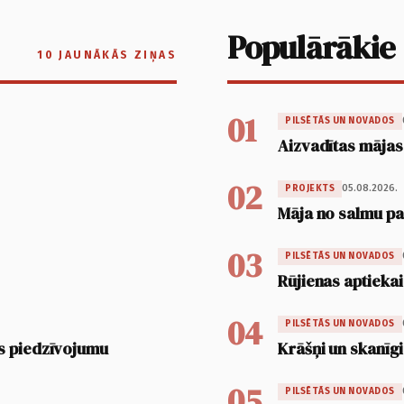
Populārākie
10 JAUNĀKĀS ZIŅAS
01
PILSĒTĀS UN NOVADOS
Aizvadītas mājas
02
05.08.2026.
PROJEKTS
Māja no salmu pan
03
PILSĒTĀS UN NOVADOS
Rūjienas aptiekai
04
PILSĒTĀS UN NOVADOS
s piedzīvojumu
Krāšņi un skanīgi
05
PILSĒTĀS UN NOVADOS