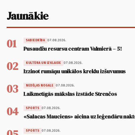
Jaunākie
01
07.08.2026.
SABIEDRĪBA
Pusaudžu resursu centram Valmierā – 5!
02
07.08.2026.
KULTŪRA UN IZKLAIDE
Izzinot rumāņu unikālos kreklu izšuvumus
03
07.08.2026.
NEDĒĻAS NOGALE
Laikmetīgās mākslas izstāde Strenčos
04
07.08.2026.
SPORTS
«Salacas Mauciens» aicina uz leģendāru nakt
05
07.08.2026.
SPORTS