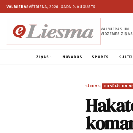
VALMIERA
SVĒTDIENA, 2026. GADA 9. AUGUSTS
VALMIERAS UN
VIDZEMES ZIŅAS
ZIŅAS
NOVADOS
SPORTS
KULTŪ
SĀKUMS
/
PILSĒTĀS UN N
Hakat
koma