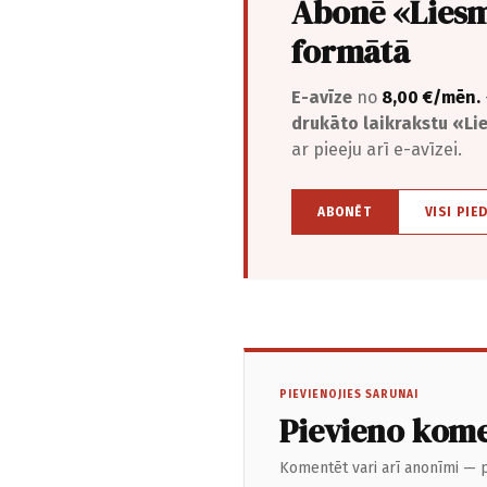
Abonē «Liesm
formātā
E-avīze
no
8,00 €/mēn.
drukāto laikrakstu «L
ar pieeju arī e-avīzei.
ABONĒT
VISI PIE
PIEVIENOJIES SARUNAI
Pievieno kom
Komentēt vari arī anonīmi — p