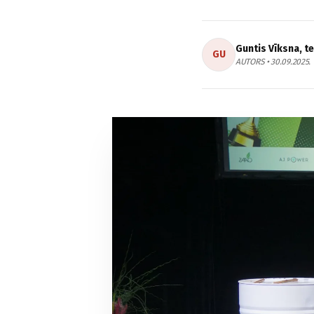
Guntis Vīksna, t
GU
AUTORS • 30.09.2025.