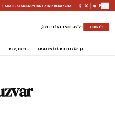
ITISKĀ REKLĀMA
KONTAKTI
ZIŅO REDAKCIJAI
PIESLĒGTIES
E-AVĪZE
ABONĒT
PROJEKTI
APMAKSĀTĀ PUBLIKĀCIJA
uzvar