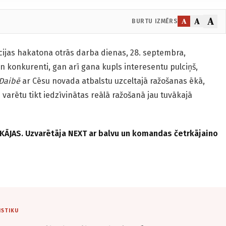
A
A
A
BURTU IZMĒRS
cijas hakatona otrās darba dienas, 28. septembra,
n konkurenti, gan arī gana kupls interesentu pulciņš,
Daibē
ar Cēsu novada atbalstu uzceltajā ražošanas ēkā,
varētu tikt iedzīvinātas reālā ražošanā jau tuvākajā
 KĀJAS. Uzvarētāja NEXT ar balvu un komandas četrkājaino
ISTIKU