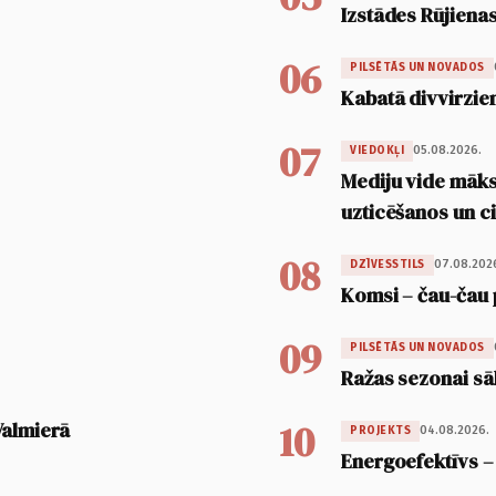
Izstādes Rūjienas
06
PILSĒTĀS UN NOVADOS
Kabatā divvirzien
07
05.08.2026.
VIEDOKĻI
Mediju vide māksl
uzticēšanos un 
08
07.08.202
DZĪVESSTILS
Komsi – čau-čau 
09
PILSĒTĀS UN NOVADOS
Ražas sezonai sā
10
Valmierā
04.08.2026.
PROJEKTS
Energoefektīvs –