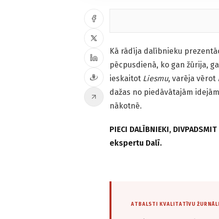
Kā rādīja dalībnieku prezentā
pēcpusdienā, ko gan žūrija, ga
ieskaitot
Liesmu
, varēja vērot
dažas no piedāvātajām idejām 
nākotnē.
PIECI DALĪBNIEKI, DIVPADSMIT
ekspertu Dalī.
ATBALSTI KVALITATĪVU ŽURNĀL