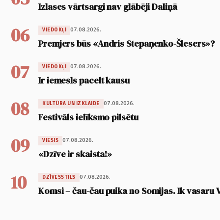
Izlases vārtsargi nav glābēji Daliņā
06
07.08.2026.
VIEDOKĻI
Premjers būs «Andris Stepaņenko-Šlesers»?
07
07.08.2026.
VIEDOKĻI
Ir iemesls pacelt kausu
08
07.08.2026.
KULTŪRA UN IZKLAIDE
Festivāls ielīksmo pilsētu
09
07.08.2026.
VIESIS
«Dzīve ir skaista!»
10
07.08.2026.
DZĪVESSTILS
Komsi – čau-čau puika no Somijas. Ik vasaru 