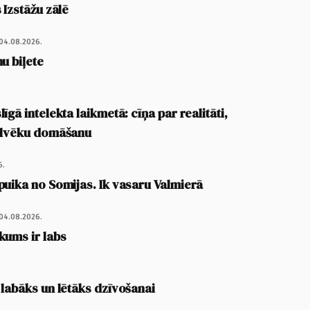
 Izstāžu zālē
04.08.2026.
u biļete
īgā intelekta laikmetā: cīņa par realitāti,
cilvēku domāšanu
6.
puika no Somijas. Ik vasaru Valmierā
04.08.2026.
kums ir labs
 labāks un lētāks dzīvošanai