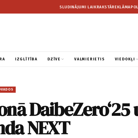
SLUDINĀJUMI LAIKRAKSTĀ
REKLĀMA
POL
RA
IZGLĪTĪBA
DZĪVE
VALMIERIETIS
VIEDOKĻI
OVADOS
onā DaibeZero‘25 
nda NEXT