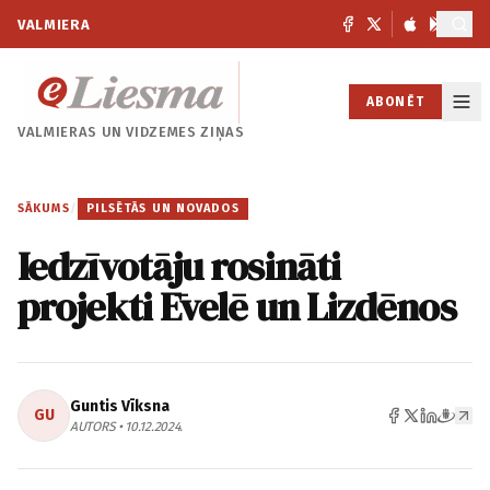
VALMIERA
ABONĒT
VALMIERAS UN
VIDZEMES ZIŅAS
SĀKUMS
/
PILSĒTĀS UN NOVADOS
Iedzīvotāju rosināti
projekti Ēvelē un Lizdēnos
Guntis Vīksna
GU
AUTORS • 10.12.2024.