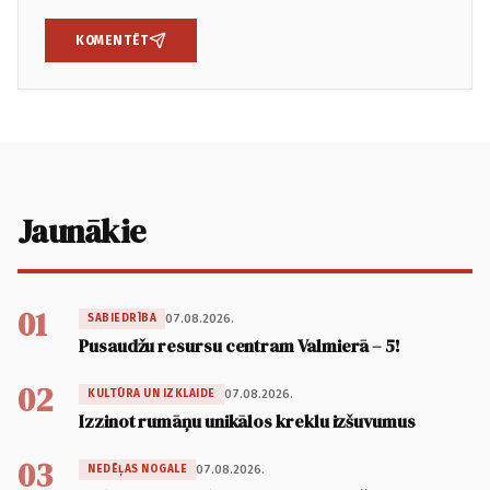
KOMENTĒT
Jaunākie
01
07.08.2026.
SABIEDRĪBA
Pusaudžu resursu centram Valmierā – 5!
02
07.08.2026.
KULTŪRA UN IZKLAIDE
Izzinot rumāņu unikālos kreklu izšuvumus
03
07.08.2026.
NEDĒĻAS NOGALE