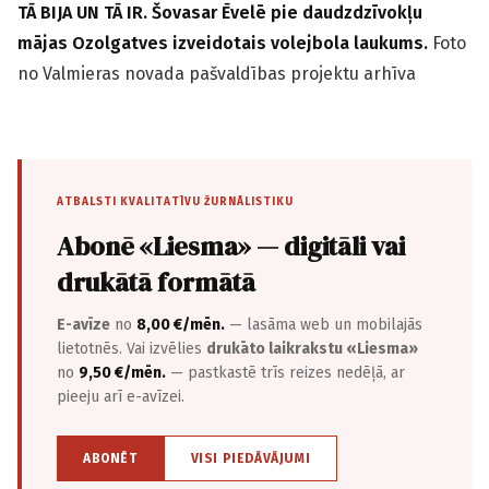
TĀ BIJA UN TĀ IR. Šovasar Ēvelē pie daudzdzīvokļu
mājas Ozolgatves izveidotais volejbola laukums.
Foto
no Valmieras novada pašvaldības projektu arhīva
ATBALSTI KVALITATĪVU ŽURNĀLISTIKU
Abonē «Liesma» — digitāli vai
drukātā formātā
E-avīze
no
8,00 €/mēn.
— lasāma web un mobilajās
lietotnēs. Vai izvēlies
drukāto laikrakstu «Liesma»
no
9,50 €/mēn.
— pastkastē trīs reizes nedēļā, ar
pieeju arī e-avīzei.
ABONĒT
VISI PIEDĀVĀJUMI