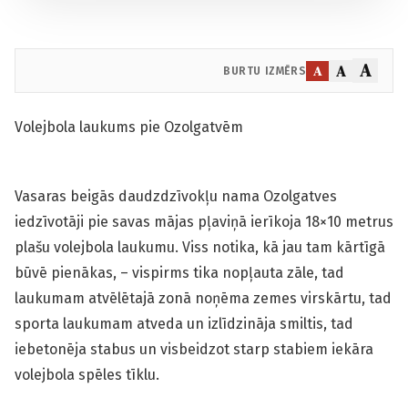
A
A
A
BURTU IZMĒRS
Volejbola laukums pie Ozolgatvēm
Vasaras beigās daudzdzīvokļu nama Ozolgatves
iedzīvotāji pie savas mājas pļaviņā ierīkoja 18×10 metrus
plašu volejbola laukumu. Viss notika, kā jau tam kārtīgā
būvē pienākas, – vispirms tika nopļauta zāle, tad
laukumam atvēlētajā zonā noņēma zemes virskārtu, tad
sporta laukumam atveda un izlīdzināja smiltis, tad
iebetonēja stabus un visbeidzot starp stabiem iekāra
volejbola spēles tīklu.