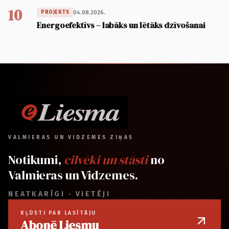
10
04.08.2026.
PROJEKTS
Energoefektīvs – labāks un lētāks dzīvošanai
VALMIERAS UN VIDZEMES ZIŅAS
Notikumi,
cilvēki un stāsti
no
Valmieras un Vidzemes.
NEATKARĪGI · VIETĒJI
KĻŪSTI PAR LASĪTĀJU
Abonē Liesmu