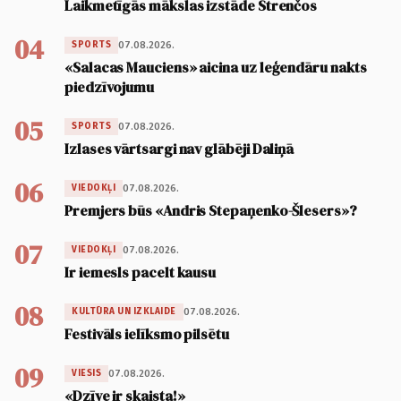
Laikmetīgās mākslas izstāde Strenčos
04
07.08.2026.
SPORTS
«Salacas Mauciens» aicina uz leģendāru nakts
piedzīvojumu
05
07.08.2026.
SPORTS
Izlases vārtsargi nav glābēji Daliņā
06
07.08.2026.
VIEDOKĻI
Premjers būs «Andris Stepaņenko-Šlesers»?
07
07.08.2026.
VIEDOKĻI
Ir iemesls pacelt kausu
08
07.08.2026.
KULTŪRA UN IZKLAIDE
Festivāls ielīksmo pilsētu
09
07.08.2026.
VIESIS
«Dzīve ir skaista!»