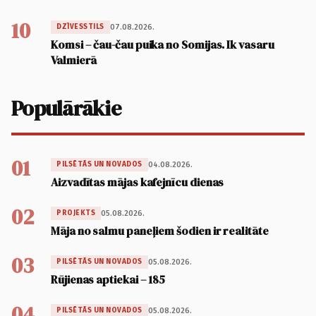
10
07.08.2026.
DZĪVESSTILS
Komsi – čau-čau puika no Somijas. Ik vasaru
Valmierā
Populārākie
01
04.08.2026.
PILSĒTĀS UN NOVADOS
Aizvadītas mājas kafejnīcu dienas
02
05.08.2026.
PROJEKTS
Māja no salmu paneļiem šodien ir realitāte
03
05.08.2026.
PILSĒTĀS UN NOVADOS
Rūjienas aptiekai – 185
04
05.08.2026.
PILSĒTĀS UN NOVADOS