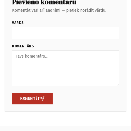
Pievieno komentāru
Komentēt vari arī anonīmi — pietiek norādīt vārdu.
VĀRDS
KOMENTĀRS
KOMENTĒT