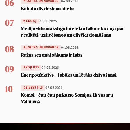
06
04.08.2026.
PILSĒTĀS UN NOVADOS
Kabatā divvirzienu biļete
07
05.08.2026.
VIEDOKĻI
Mediju vide mākslīgā intelekta laikmetā: cīņa par
realitāti, uzticēšanos un cilvēku domāšanu
08
04.08.2026.
PILSĒTĀS UN NOVADOS
Ražas sezonai sākums ir labs
09
04.08.2026.
PROJEKTS
Energoefektīvs – labāks un lētāks dzīvošanai
10
07.08.2026.
DZĪVESSTILS
Komsi – čau-čau puika no Somijas. Ik vasaru
Valmierā