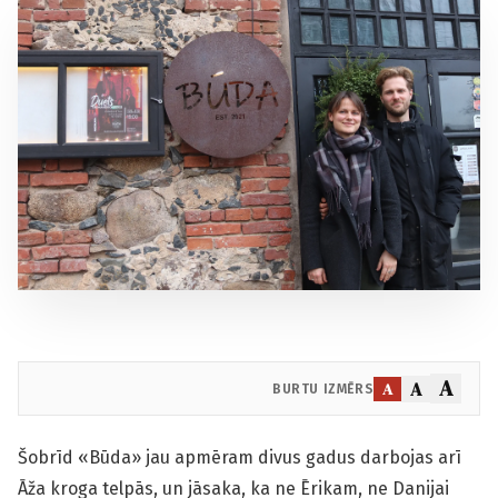
A
A
A
BURTU IZMĒRS
Šobrīd «Būda» jau apmēram divus gadus darbojas arī
Āža kroga telpās, un jāsaka, ka ne Ērikam, ne Danijai