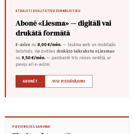
ATBALSTI KVALITATĪVU ŽURNĀLISTIKU
Abonē «Liesma» — digitāli vai
drukātā formātā
E-avīze
no
8,00 €/mēn.
— lasāma web un mobilajās
lietotnēs. Vai izvēlies
drukāto laikrakstu «Liesma»
no
9,50 €/mēn.
— pastkastē trīs reizes nedēļā, ar
pieeju arī e-avīzei.
ABONĒT
VISI PIEDĀVĀJUMI
PIEVIENOJIES SARUNAI