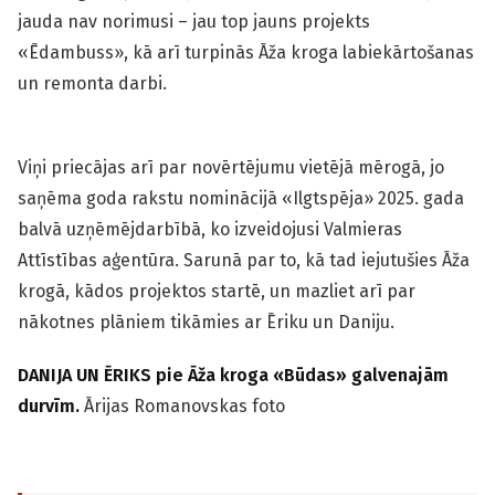
jauda nav norimusi – jau top jauns projekts
«Ēdambuss», kā arī turpinās Āža kroga labiekārtošanas
un remonta darbi.
Viņi priecājas arī par novērtējumu vietējā mērogā, jo
saņēma goda rakstu nominācijā «Ilgtspēja» 2025. gada
balvā uzņēmējdarbībā, ko izveidojusi Valmieras
Attīstības aģentūra. Sarunā par to, kā tad iejutušies Āža
krogā, kādos projektos startē, un mazliet arī par
nākotnes plāniem tikāmies ar Ēriku un Daniju.
DANIJA UN ĒRIKS pie Āža kroga «Būdas» galvenajām
durvīm.
Ārijas Romanovskas foto