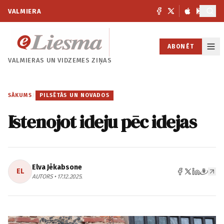
VALMIERA
ABONĒT
VALMIERAS UN
VIDZEMES ZIŅAS
SĀKUMS
/
PILSĒTĀS UN NOVADOS
Īstenojot ideju pēc idejas
Elva Jēkabsone
EL
AUTORS • 17.12.2025.