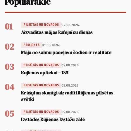
Populārākie
01
04.08.2026.
PILSĒTĀS UN NOVADOS
Aizvadītas mājas kafejnīcu dienas
02
05.08.2026.
PROJEKTS
Māja no salmu paneļiem šodien ir realitāte
03
05.08.2026.
PILSĒTĀS UN NOVADOS
Rūjienas aptiekai – 185
04
05.08.2026.
PILSĒTĀS UN NOVADOS
Krāšņi un skanīgi aizvadīti Rūjienas pilsētas
svētki
05
05.08.2026.
PILSĒTĀS UN NOVADOS
Izstādes Rūjienas Izstāžu zālē