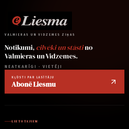
VALMIERAS UN VIDZEMES ZIŅAS
Notikumi,
cilvēki un stāsti
no
Valmieras un Vidzemes.
NEATKARĪGI · VIETĒJI
KĻŪSTI PAR LASĪTĀJU
Abonē Liesmu
LIETOTĀJIEM