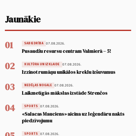
Jaunākie
01
07.08.2026.
SABIEDRĪBA
Pusaudžu resursu centram Valmierā – 5!
02
07.08.2026.
KULTŪRA UN IZKLAIDE
Izzinot rumāņu unikālos kreklu izšuvumus
03
07.08.2026.
NEDĒĻAS NOGALE
Laikmetīgās mākslas izstāde Strenčos
04
07.08.2026.
SPORTS
«Salacas Mauciens» aicina uz leģendāru nakts
piedzīvojumu
05
07.08.2026.
SPORTS