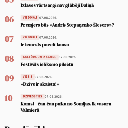
Izlases vārtsargi nav glābēji Daliņā
06
07.08.2026.
VIEDOKĻI
Premjers būs «Andris Stepaņenko-Šlesers»?
07
07.08.2026.
VIEDOKĻI
Ir iemesls pacelt kausu
08
07.08.2026.
KULTŪRA UN IZKLAIDE
Festivāls ielīksmo pilsētu
09
07.08.2026.
VIESIS
«Dzīve ir skaista!»
10
07.08.2026.
DZĪVESSTILS
Komsi – čau-čau puika no Somijas. Ik vasaru
Valmierā