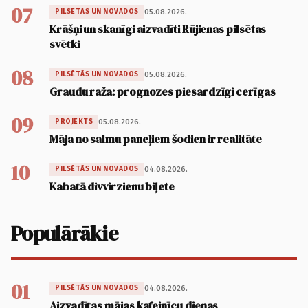
07
05.08.2026.
PILSĒTĀS UN NOVADOS
Krāšņi un skanīgi aizvadīti Rūjienas pilsētas
svētki
08
05.08.2026.
PILSĒTĀS UN NOVADOS
Graudu raža: prognozes piesardzīgi cerīgas
09
05.08.2026.
PROJEKTS
Māja no salmu paneļiem šodien ir realitāte
10
04.08.2026.
PILSĒTĀS UN NOVADOS
Kabatā divvirzienu biļete
Populārākie
01
04.08.2026.
PILSĒTĀS UN NOVADOS
Aizvadītas mājas kafejnīcu dienas