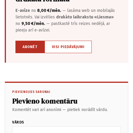
E-avīze
no
8,00 €/mēn.
— lasāma web un mobilajās
lietotnēs. Vai izvēlies
drukāto laikrakstu «Liesma»
no
9,50 €/mēn.
— pastkastē trīs reizes nedēļā, ar
pieeju arī e-avīzei.
ABONĒT
VISI PIEDĀVĀJUMI
PIEVIENOJIES SARUNAI
Pievieno komentāru
Komentēt vari arī anonīmi — pietiek norādīt vārdu.
VĀRDS