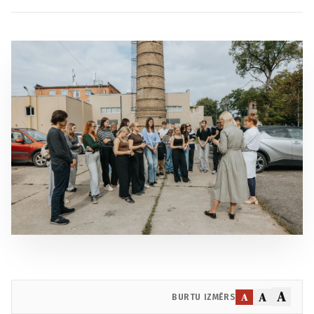
A
A
A
BURTU IZMĒRS