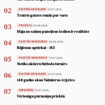
02
31.07.2026.
KULTŪRA UN IZKLAIDE
Teātris gatavs runāt par varu
03
05.08.2026.
PROJEKTS
Māja no salmu paneļiem šodien ir realitāte
04
05.08.2026.
PILSĒTĀS UN NOVADOS
Rūjienas aptiekai – 185
05
31.07.2026.
PILSĒTĀS UN NOVADOS
Notiks aktieru futbola turnīrs
06
31.07.2026.
KULTŪRA UN IZKLAIDE
140 gadus skan Valmieras ērģeles
07
31.07.2026.
SABIEDRĪBA
Vērienīgu pārmaiņu priekšā