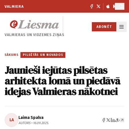
VALMIERA
ABONĒT
VALMIERAS UN
VIDZEMES ZIŅAS
SĀKUMS
/
PILSĒTĀS UN NOVADOS
Jaunieši iejūtas pilsētas
arhitekta lomā un piedāvā
idejas Valmieras nākotnei
Laima Spalva
LA
AUTORS • 16.09.2025.