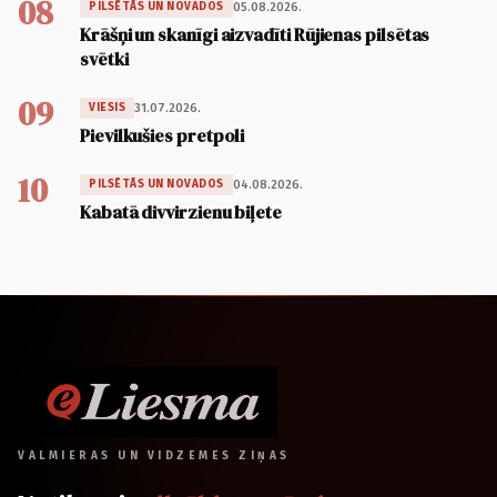
08
05.08.2026.
PILSĒTĀS UN NOVADOS
Krāšņi un skanīgi aizvadīti Rūjienas pilsētas
svētki
09
31.07.2026.
VIESIS
Pievilkušies pretpoli
10
04.08.2026.
PILSĒTĀS UN NOVADOS
Kabatā divvirzienu biļete
VALMIERAS UN VIDZEMES ZIŅAS