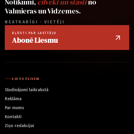
Notikumi,
cilvēki un stāsti
no
Valmieras un Vidzemes.
NEATKARĪGI · VIETĒJI
KĻŪSTI PAR LASĪTĀJU
Abonē Liesmu
LIETOTĀJIEM
Sludinājumi laikrakstā
Reklāma
Par mums
Kontakti
Ziņo redakcijai