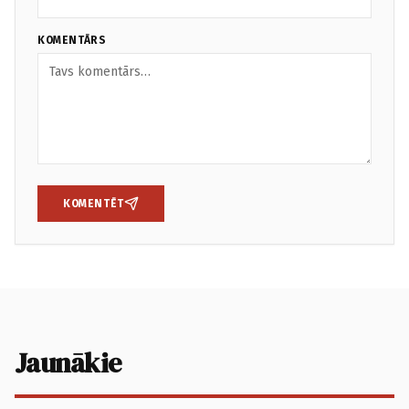
KOMENTĀRS
KOMENTĒT
Jaunākie