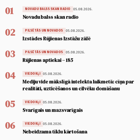
01
05.08.2026.
NOVADU BALSS SKAN RADIO
Novadu balss skan radio
02
05.08.2026.
PILSĒTĀS UN NOVADOS
Izstādes Rūjienas Izstāžu zālē
03
05.08.2026.
PILSĒTĀS UN NOVADOS
Rūjienas aptiekai – 185
04
05.08.2026.
VIEDOKĻI
Mediju vide mākslīgā intelekta laikmetā: cīņa par
realitāti, uzticēšanos un cilvēku domāšanu
05
05.08.2026.
VIEDOKĻI
Svarīgais un mazsvarīgais
06
05.08.2026.
VIEDOKĻI
Nebeidzama tīklu kārtošana