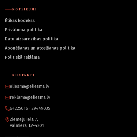
NOTEIKUMI
Ētikas kodekss
Privātuma politika
Datu aizsardzības politika
Abonēšanas un atcelšanas politika
Politiskā reklāma
KONTAKTI
eliesma@eliesma.lv
reklama@eliesma.lv
64225016 · 29449035
Ziemeļu iela 7,
Valmiera, LV-4201