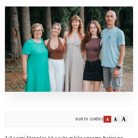
A
A
A
BURTU IZMĒRS