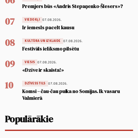
06
Premjers būs «Andris Stepaņenko-Šlesers»?
07
07.08.2026.
VIEDOKĻI
Ir iemesls pacelt kausu
08
07.08.2026.
KULTŪRA UN IZKLAIDE
Festivāls ielīksmo pilsētu
09
07.08.2026.
VIESIS
«Dzīve ir skaista!»
10
07.08.2026.
DZĪVESSTILS
Komsi – čau-čau puika no Somijas. Ik vasaru
Valmierā
Populārākie