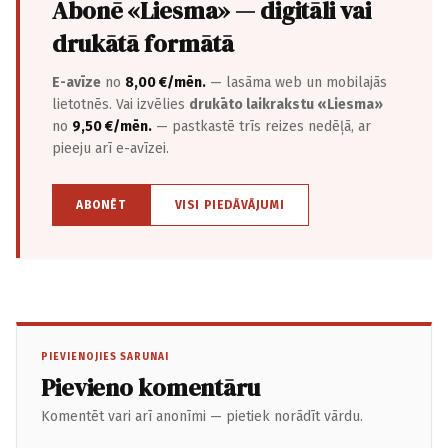
Abonē «Liesma» — digitāli vai
drukātā formātā
E-avīze
no
8,00 €/mēn.
— lasāma web un mobilajās
lietotnēs. Vai izvēlies
drukāto laikrakstu «Liesma»
no
9,50 €/mēn.
— pastkastē trīs reizes nedēļā, ar
pieeju arī e-avīzei.
ABONĒT
VISI PIEDĀVĀJUMI
PIEVIENOJIES SARUNAI
Pievieno komentāru
Komentēt vari arī anonīmi — pietiek norādīt vārdu.