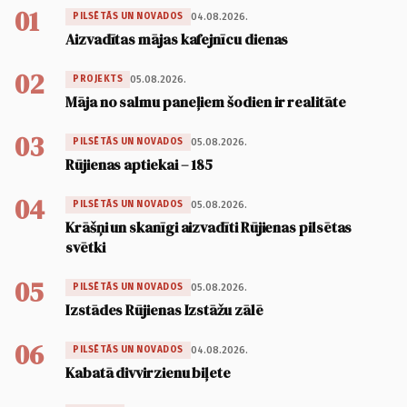
01
04.08.2026.
PILSĒTĀS UN NOVADOS
Aizvadītas mājas kafejnīcu dienas
02
05.08.2026.
PROJEKTS
Māja no salmu paneļiem šodien ir realitāte
03
05.08.2026.
PILSĒTĀS UN NOVADOS
Rūjienas aptiekai – 185
04
05.08.2026.
PILSĒTĀS UN NOVADOS
Krāšņi un skanīgi aizvadīti Rūjienas pilsētas
svētki
05
05.08.2026.
PILSĒTĀS UN NOVADOS
Izstādes Rūjienas Izstāžu zālē
06
04.08.2026.
PILSĒTĀS UN NOVADOS
Kabatā divvirzienu biļete