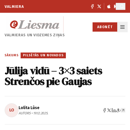
VALMIERA
ABONĒT
VALMIERAS UN
VIDZEMES ZIŅAS
SĀKUMS
/
PILSĒTĀS UN NOVADOS
Jūlija vidū – 3×3 saiets
Strenčos pie Gaujas
Lolita Lūse
LO
AUTORS • 19.12.2025.