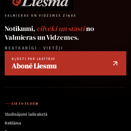
VALMIERAS UN VIDZEMES ZIŅAS
Notikumi,
cilvēki un stāsti
no
Valmieras un Vidzemes.
NEATKARĪGI · VIETĒJI
KĻŪSTI PAR LASĪTĀJU
Abonē Liesmu
LIETOTĀJIEM
Sludinājumi laikrakstā
Reklāma