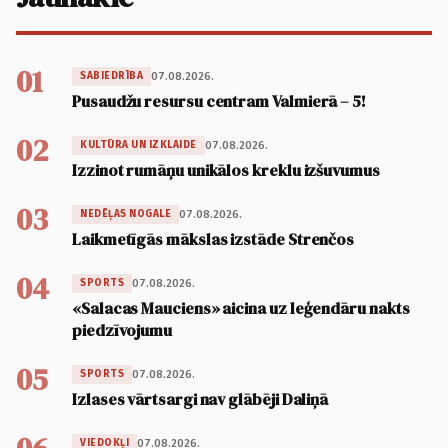
01
07.08.2026.
SABIEDRĪBA
Pusaudžu resursu centram Valmierā – 5!
02
07.08.2026.
KULTŪRA UN IZKLAIDE
Izzinot rumāņu unikālos kreklu izšuvumus
03
07.08.2026.
NEDĒĻAS NOGALE
Laikmetīgās mākslas izstāde Strenčos
04
07.08.2026.
SPORTS
«Salacas Mauciens» aicina uz leģendāru nakts
piedzīvojumu
05
07.08.2026.
SPORTS
Izlases vārtsargi nav glābēji Daliņā
07.08.2026.
VIEDOKĻI