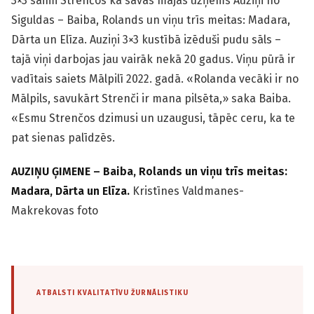
3×3 saimi Strenčos kā savās mājās uzņems Auziņi no
Siguldas – Baiba, Rolands un viņu trīs meitas: Madara,
Dārta un Elīza. Auziņi 3×3 kustībā izēduši pudu sāls –
tajā viņi darbojas jau vairāk nekā 20 gadus. Viņu pūrā ir
vadītais saiets Mālpilī 2022. gadā. «Rolanda vecāki ir no
Mālpils, savukārt Strenči ir mana pilsēta,» saka Baiba.
«Esmu Strenčos dzimusi un uzaugusi, tāpēc ceru, ka te
pat sienas palīdzēs.
AUZIŅU ĢIMENE – Baiba, Rolands un viņu trīs meitas:
Madara, Dārta un Elīza.
Kristīnes Valdmanes-
Makrekovas foto
ATBALSTI KVALITATĪVU ŽURNĀLISTIKU