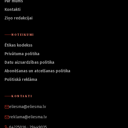
Par mums
Kontakti
Ziņo redakcijai
NOTEIKUMI
Ētikas kodekss
Privātuma politika
Datu aizsardzības politika
Abonēšanas un atcelšanas politika
Politiskā reklāma
KONTAKTI
eliesma@eliesma.lv
reklama@eliesma.lv
64225016 · 29449035