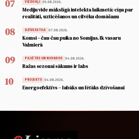
07
05.08.2026.
VIEDOKĻI
Mediju vide mākslīgā intelekta laikmetā: cīņa par
realitāti, uzticēšanos un cilvēku domāšanu
08
07.08.2026.
DZĪVESSTILS
Komsi – čau-čau puika no Somijas. Ik vasaru
Valmierā
09
04.08.2026.
PILSĒTĀS UN NOVADOS
Ražas sezonai sākums ir labs
10
04.08.2026.
PROJEKTS
Energoefektīvs – labāks un lētāks dzīvošanai