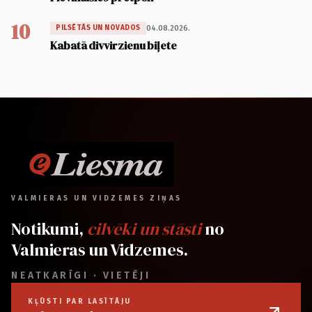
10
04.08.2026.
PILSĒTĀS UN NOVADOS
Kabatā divvirzienu biļete
VALMIERAS UN VIDZEMES ZIŅAS
Notikumi,
cilvēki un stāsti
no
Valmieras un Vidzemes.
NEATKARĪGI · VIETĒJI
KĻŪSTI PAR LASĪTĀJU