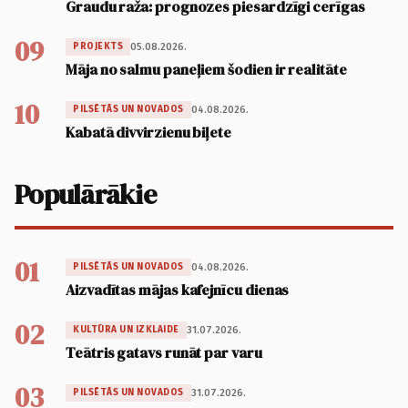
Graudu raža: prognozes piesardzīgi cerīgas
09
05.08.2026.
PROJEKTS
Māja no salmu paneļiem šodien ir realitāte
10
04.08.2026.
PILSĒTĀS UN NOVADOS
Kabatā divvirzienu biļete
Populārākie
01
04.08.2026.
PILSĒTĀS UN NOVADOS
Aizvadītas mājas kafejnīcu dienas
02
31.07.2026.
KULTŪRA UN IZKLAIDE
Teātris gatavs runāt par varu
03
31.07.2026.
PILSĒTĀS UN NOVADOS