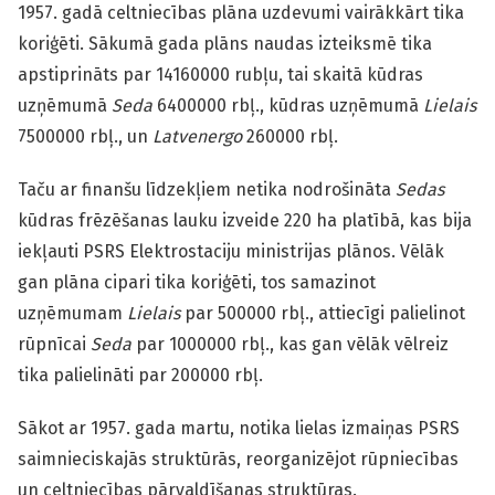
1957. gadā celtniecības plāna uzdevumi vairākkārt tika
koriģēti. Sākumā gada plāns naudas izteiksmē tika
apstiprināts par 14160000 rubļu, tai skaitā kūdras
uzņēmumā
Seda
6400000 rbļ., kūdras uzņēmumā
Lielais
7500000 rbļ., un
Latvenergo
260000 rbļ.
Taču ar finanšu līdzekļiem netika nodrošināta
Sedas
kūdras frēzēšanas lauku izveide 220 ha platībā, kas bija
iekļauti PSRS Elektrostaciju ministrijas plānos. Vēlāk
gan plāna cipari tika koriģēti, tos samazinot
uzņēmumam
Lielais
par 500000 rbļ., attiecīgi palielinot
rūpnīcai
Seda
par 1000000 rbļ., kas gan vēlāk vēlreiz
tika palielināti par 200000 rbļ.
Sākot ar 1957. gada martu, notika lielas izmaiņas PSRS
saimnieciskajās struktūrās, reorganizējot rūpniecības
un celtniecības pārvaldīšanas struktūras.