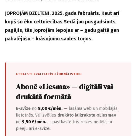
JOPROJĀM DZELTENI. 2025. gada februāris. Kaut arī
kopš šo ēku celtniecības Sedā jau pusgadsimts
pagājis, tās joprojām lepojas ar – gadu gaitā gan
pabalējušu – krāsojumu saules toņos.
ATBALSTI KVALITATĪVU ŽURNĀLISTIKU
Abonē «Liesma» — digitāli vai
drukātā formātā
E-avīze
no
8,00 €/mēn.
— lasāma web un mobilajās
lietotnēs. Vai izvēlies
drukāto laikrakstu «Liesma»
no
9,50 €/mēn.
— pastkastē trīs reizes nedēļā, ar
pieeju arī e-avīzei.