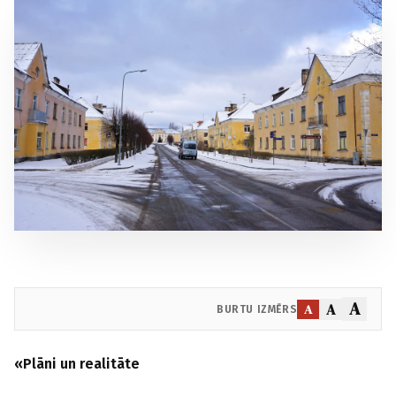
A
A
A
BURTU IZMĒRS
«Plāni un realitāte