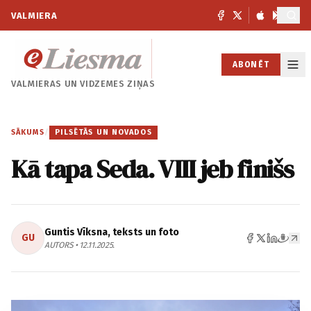
VALMIERA
ABONĒT
VALMIERAS UN
VIDZEMES ZIŅAS
SĀKUMS
/
PILSĒTĀS UN NOVADOS
Kā tapa Seda. VIII jeb finišs
Guntis Vīksna, teksts un foto
GU
AUTORS • 12.11.2025.