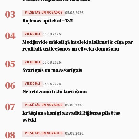
03
05.08.2026.
PILSĒTĀS UN NOVADOS
Rūjienas aptiekai – 185
04
05.08.2026.
VIEDOKĻI
Mediju vide mākslīgā intelekta laikmetā: cīņa par
realitāti, uzticēšanos un cilvēku domāšanu
05
05.08.2026.
VIEDOKĻI
Svarīgais un mazsvarīgais
06
05.08.2026.
VIEDOKĻI
Nebeidzama tīklu kārtošana
07
05.08.2026.
PILSĒTĀS UN NOVADOS
Krāšņi un skanīgi aizvadīti Rūjienas pilsētas
svētki
08
05.08.2026.
PILSĒTĀS UN NOVADOS