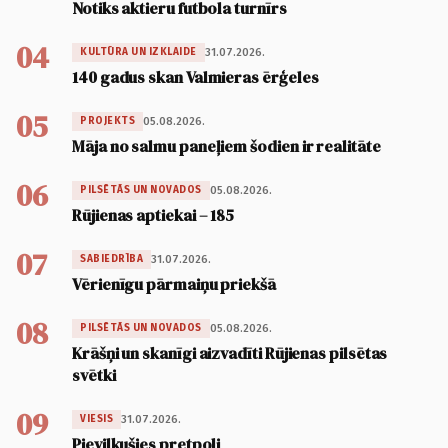
Notiks aktieru futbola turnīrs
04
31.07.2026.
KULTŪRA UN IZKLAIDE
140 gadus skan Valmieras ērģeles
05
05.08.2026.
PROJEKTS
Māja no salmu paneļiem šodien ir realitāte
06
05.08.2026.
PILSĒTĀS UN NOVADOS
Rūjienas aptiekai – 185
07
31.07.2026.
SABIEDRĪBA
Vērienīgu pārmaiņu priekšā
08
05.08.2026.
PILSĒTĀS UN NOVADOS
Krāšņi un skanīgi aizvadīti Rūjienas pilsētas
svētki
09
31.07.2026.
VIESIS
Pievilkušies pretpoli