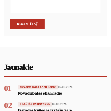
KOMENTĒT
Jaunākie
01
05.08.2026.
NOVADU BALSS SKAN RADIO
Novadu balss skan radio
02
05.08.2026.
PILSĒTĀS UN NOVADOS
Izstādes Rūjienas Izstāžu zālē