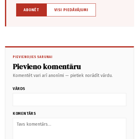
ABONĒT
VISI PIEDĀVĀJUMI
PIEVIENOJIES SARUNAI
Pievieno komentāru
Komentēt vari arī anonīmi — pietiek norādīt vārdu.
VĀRDS
KOMENTĀRS