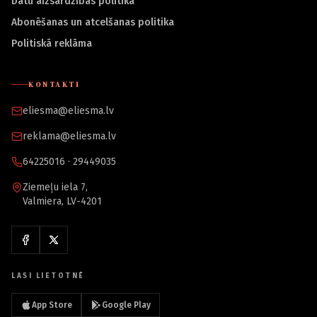
Datu aizsardzības politika
Abonēšanas un atcelšanas politika
Politiskā reklāma
KONTAKTI
eliesma@eliesma.lv
reklama@eliesma.lv
64225016 · 29449035
Ziemeļu iela 7,
Valmiera, LV-4201
LASI LIETOTNĒ
App Store
Google Play