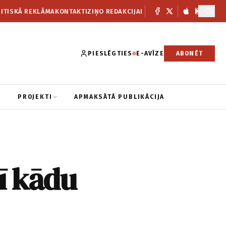
ITISKĀ REKLĀMA
KONTAKTI
ZIŅO REDAKCIJAI
PIESLĒGTIES
E-AVĪZE
ABONĒT
PROJEKTI
APMAKSĀTĀ PUBLIKĀCIJA
ī kādu