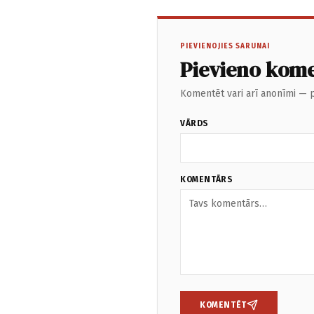
PIEVIENOJIES SARUNAI
Pievieno kom
Komentēt vari arī anonīmi — p
VĀRDS
KOMENTĀRS
KOMENTĒT