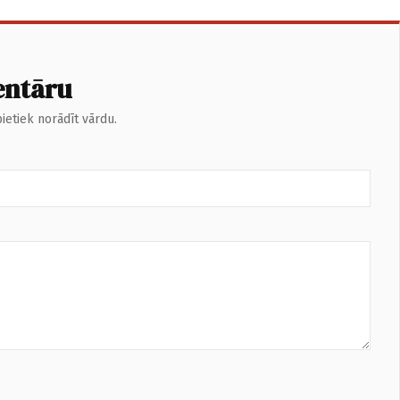
entāru
ietiek norādīt vārdu.