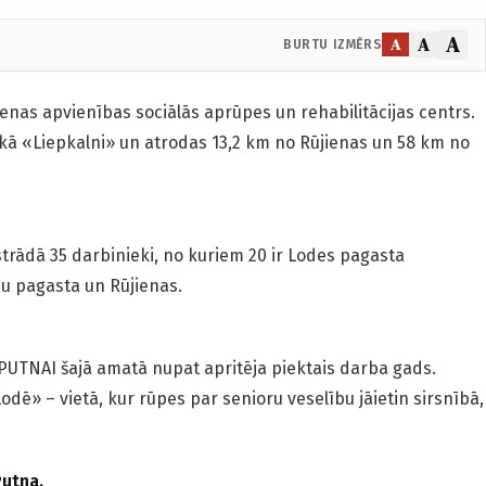
A
A
A
BURTU IZMĒRS
enas apvienības sociālās aprūpes un rehabilitācijas centrs.
kā «Liepkalni» un atrodas 13,2 km no Rūjienas un 58 km no
 strādā 35 darbinieki, no kuriem 20 ir Lodes pagasta
iņu pagasta un Rūjienas.
PUTNAI šajā amatā nupat apritēja piektais darba gads.
odē» – vietā, kur rūpes par senioru veselību jāietin sirsnībā,
Putna.