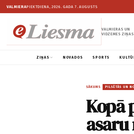
VALMIERA
PIEKTDIENA, 2026. GADA 7. AUGUSTS
VALMIERAS UN
VIDZEMES ZIŅAS
ZIŅAS
NOVADOS
SPORTS
KULTŪ
SĀKUMS
/
PILSĒTĀS UN N
Kopā p
asaru