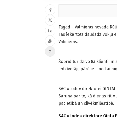
Tagad – Valmieras novada Rūji
Tas iekārtots daudzdzīvokļu ē
Valmieras.
Šobrīd tur dzīvo 83 klienti un
iedzīvotāji, pārējie – no kaim
SAC «Lode» direktorei GINTAI 
Saruna par to, kā dienas rit «L
pacietībā un cilvēkmīlestībā.
SAC «Lode» direktore Ginta 