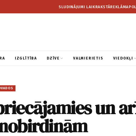
SLUDINĀJUMI LAIKRAKSTĀ
REKLĀMA
POL
RA
IZGLĪTĪBA
DZĪVE
VALMIERIETIS
VIEDOKĻI
OVADOS
riecājamies un ar
 nobirdinām