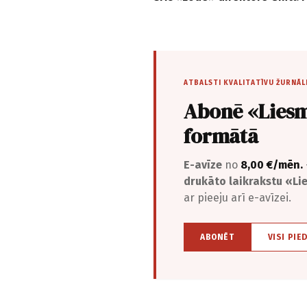
ATBALSTI KVALITATĪVU ŽURNĀL
Abonē «Liesm
formātā
E-avīze
no
8,00 €/mēn.
drukāto laikrakstu «L
ar pieeju arī e-avīzei.
ABONĒT
VISI PIE