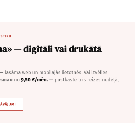
ISTIKU
a» — digitāli vai drukātā
— lasāma web un mobilajās lietotnēs. Vai izvēlies
iesma»
no
9,50 €/mēn.
— pastkastē trīs reizes nedēļā,
DĀVĀJUMI