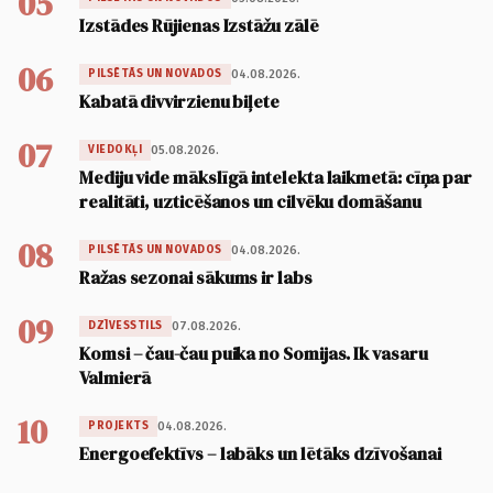
05
Izstādes Rūjienas Izstāžu zālē
06
04.08.2026.
PILSĒTĀS UN NOVADOS
Kabatā divvirzienu biļete
07
05.08.2026.
VIEDOKĻI
Mediju vide mākslīgā intelekta laikmetā: cīņa par
realitāti, uzticēšanos un cilvēku domāšanu
08
04.08.2026.
PILSĒTĀS UN NOVADOS
Ražas sezonai sākums ir labs
09
07.08.2026.
DZĪVESSTILS
Komsi – čau-čau puika no Somijas. Ik vasaru
Valmierā
10
04.08.2026.
PROJEKTS
Energoefektīvs – labāks un lētāks dzīvošanai