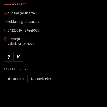
KONTAKTI
eliesma@eliesma.lv
reklama@eliesma.lv
64225016 · 29449035
Ziemeļu iela 7,
Valmiera, LV-4201
LASI LIETOTNĒ
App Store
Google Play