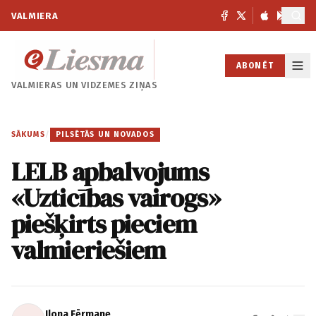
VALMIERA
ABONĒT
VALMIERAS UN
VIDZEMES ZIŅAS
SĀKUMS
/
PILSĒTĀS UN NOVADOS
LELB apbalvojums
«Uzticības vairogs»
piešķirts pieciem
valmieriešiem
Ilona Fērmane