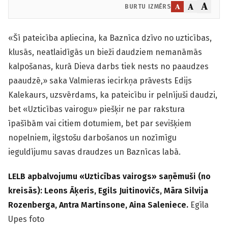
A
A
A
BURTU IZMĒRS
«Šī pateicība apliecina, ka Baznīca dzīvo no uzticības,
klusās, neatlaidīgās un bieži daudziem nemanāmās
kalpošanas, kurā Dieva darbs tiek nests no paaudzes
paaudzē,» saka Valmieras iecirkņa prāvests Edijs
Kalekaurs, uzsvērdams, ka pateicību ir pelnījuši daudzi,
bet «Uzticības vairogu» piešķir ne par rakstura
īpašībām vai citiem dotumiem, bet par sevišķiem
nopelniem, ilgstošu darbošanos un nozīmīgu
ieguldījumu savas draudzes un Baznīcas labā.
LELB apbalvojumu «Uzticības vairogs» saņēmuši (no
kreisās): Leons Āķeris, Egils Juitinovičs, Māra Silvija
Rozenberga, Antra Martinsone, Aina Saleniece.
Egīla
Upes foto