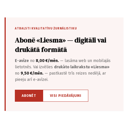
ATBALSTI KVALITATĪVU ŽURNĀLISTIKU
Abonē «Liesma» — digitāli vai
drukātā formātā
E-avīze
no
8,00 €/mēn.
— lasāma web un mobilajās
lietotnēs. Vai izvēlies
drukāto laikrakstu «Liesma»
no
9,50 €/mēn.
— pastkastē trīs reizes nedēļā, ar
pieeju arī e-avīzei.
ABONĒT
VISI PIEDĀVĀJUMI