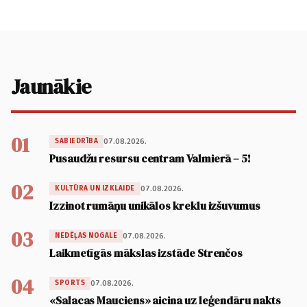
Jaunākie
01
07.08.2026.
SABIEDRĪBA
Pusaudžu resursu centram Valmierā – 5!
02
07.08.2026.
KULTŪRA UN IZKLAIDE
Izzinot rumāņu unikālos kreklu izšuvumus
03
07.08.2026.
NEDĒĻAS NOGALE
Laikmetīgās mākslas izstāde Strenčos
04
07.08.2026.
SPORTS
«Salacas Mauciens» aicina uz leģendāru nakts