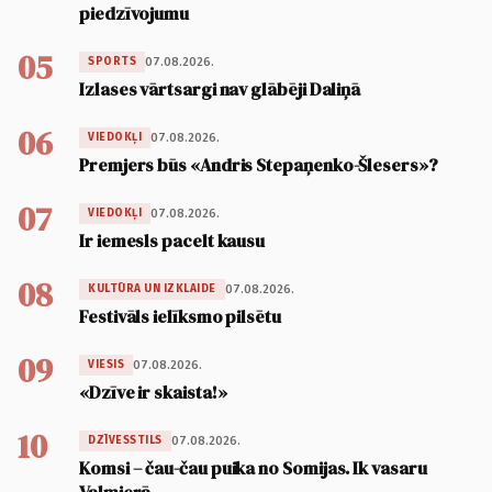
piedzīvojumu
05
07.08.2026.
SPORTS
Izlases vārtsargi nav glābēji Daliņā
06
07.08.2026.
VIEDOKĻI
Premjers būs «Andris Stepaņenko-Šlesers»?
07
07.08.2026.
VIEDOKĻI
Ir iemesls pacelt kausu
08
07.08.2026.
KULTŪRA UN IZKLAIDE
Festivāls ielīksmo pilsētu
09
07.08.2026.
VIESIS
«Dzīve ir skaista!»
10
07.08.2026.
DZĪVESSTILS
Komsi – čau-čau puika no Somijas. Ik vasaru