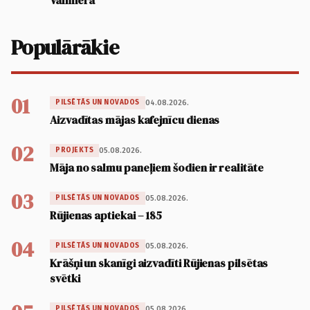
Valmierā
Populārākie
01
04.08.2026.
PILSĒTĀS UN NOVADOS
Aizvadītas mājas kafejnīcu dienas
02
05.08.2026.
PROJEKTS
Māja no salmu paneļiem šodien ir realitāte
03
05.08.2026.
PILSĒTĀS UN NOVADOS
Rūjienas aptiekai – 185
04
05.08.2026.
PILSĒTĀS UN NOVADOS
Krāšņi un skanīgi aizvadīti Rūjienas pilsētas
svētki
05.08.2026.
PILSĒTĀS UN NOVADOS