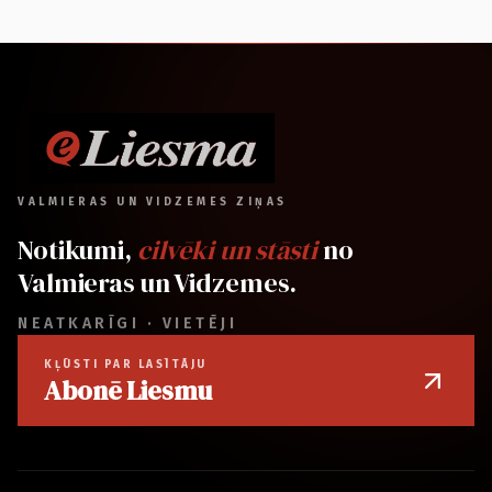
VALMIERAS UN VIDZEMES ZIŅAS
Notikumi,
cilvēki un stāsti
no
Valmieras un Vidzemes.
NEATKARĪGI · VIETĒJI
KĻŪSTI PAR LASĪTĀJU
Abonē Liesmu