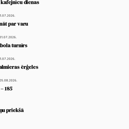
 kafejnīcu dienas
1.07.2026.
nāt par varu
31.07.2026.
tbola turnīrs
1.07.2026.
almieras ērģeles
05.08.2026.
 – 185
ņu priekšā