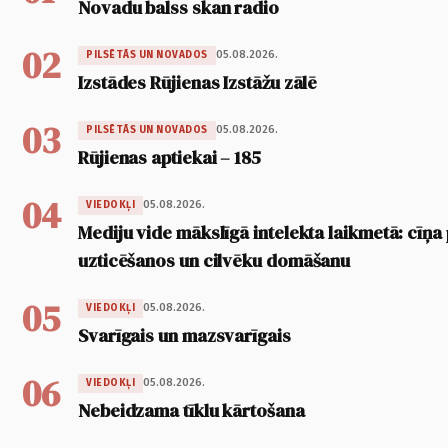
Novadu balss skan radio
02
05.08.2026.
PILSĒTĀS UN NOVADOS
Izstādes Rūjienas Izstāžu zālē
03
05.08.2026.
PILSĒTĀS UN NOVADOS
Rūjienas aptiekai – 185
04
05.08.2026.
VIEDOKĻI
Mediju vide mākslīgā intelekta laikmetā: cīņa p
uzticēšanos un cilvēku domāšanu
05
05.08.2026.
VIEDOKĻI
Svarīgais un mazsvarīgais
06
05.08.2026.
VIEDOKĻI
Nebeidzama tīklu kārtošana