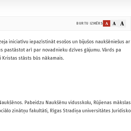
A
A
A
BURTU IZMĒRS
zeja iniciatīvu iepazīstināt esošos un bijušos naukšēniešus ar
s pastāstot arī par novadnieku dzīves gājumu. Vārds pa
i Kristas stāsts būs nākamais.
Naukšēnos. Pabeidzu Naukšēnu vidusskolu, Rūjienas mākslas
ociālo zinātņu fakultāti, Rīgas Stradiņa universitātes Juridisko