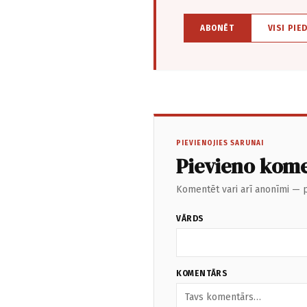
ABONĒT
VISI PIE
PIEVIENOJIES SARUNAI
Pievieno kom
Komentēt vari arī anonīmi — p
VĀRDS
KOMENTĀRS