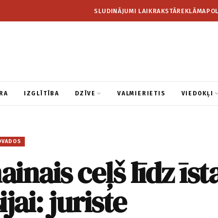
SLUDINĀJUMI LAIKRAKSTĀ
REKLĀMA
POL
RA
IZGLĪTĪBA
DZĪVE
VALMIERIETIS
VIEDOKĻI
OVADOS
inais ceļš līdz īsta
jai: juriste