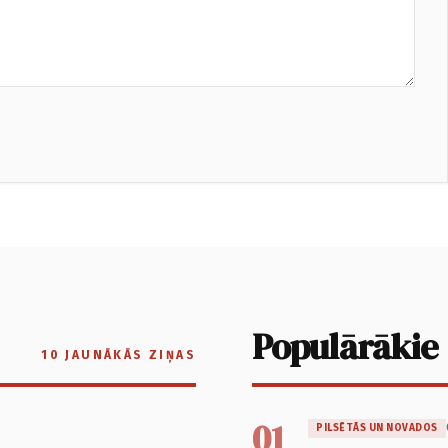
Populārākie
10 JAUNĀKĀS ZIŅAS
01
PILSĒTĀS UN NOVADOS