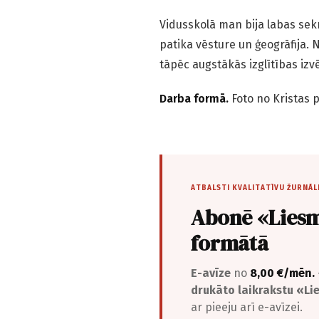
Vidusskolā man bija labas sek
patika vēsture un ģeogrāfija. 
tāpēc augstākās izglītības izv
Darba formā.
Foto no Kristas 
ATBALSTI KVALITATĪVU ŽURNĀL
Abonē «Liesm
formātā
E-avīze
no
8,00 €/mēn.
drukāto laikrakstu «L
ar pieeju arī e-avīzei.