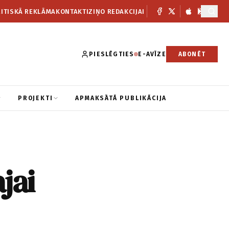
ITISKĀ REKLĀMA
KONTAKTI
ZIŅO REDAKCIJAI
PIESLĒGTIES
E-AVĪZE
ABONĒT
PROJEKTI
APMAKSĀTĀ PUBLIKĀCIJA
jai