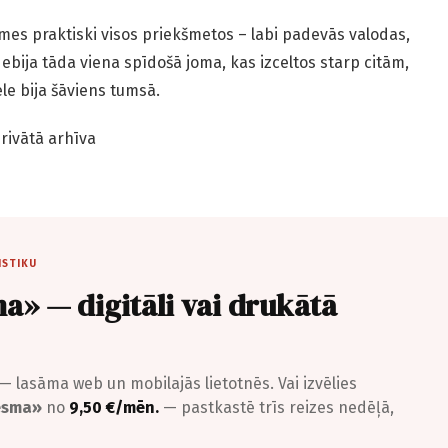
mes praktiski visos priekšmetos – labi padevās valodas,
Nebija tāda viena spīdošā joma, kas izceltos starp citām,
ēle bija šāviens tumsā.
privātā arhīva
ISTIKU
a» — digitāli vai drukātā
— lasāma web un mobilajās lietotnēs. Vai izvēlies
iesma»
no
9,50 €/mēn.
— pastkastē trīs reizes nedēļā,