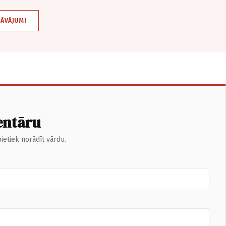
DĀVĀJUMI
entāru
ietiek norādīt vārdu.