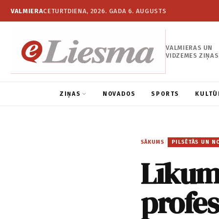
VALMIERA
CETURTDIENA, 2026. GADA 6. AUGUSTS
VALMIERAS UN
VIDZEMES ZIŅAS
ZIŅAS
NOVADOS
SPORTS
KULTŪ
SĀKUMS
/
PILSĒTĀS UN N
Līkuma
profesi