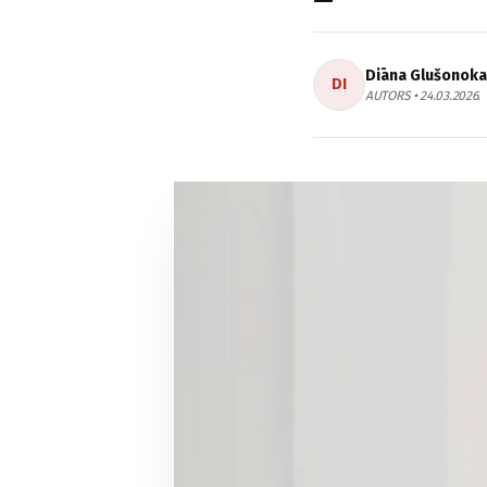
Diāna Glušonoka
DI
AUTORS • 24.03.2026.