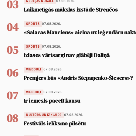
03
07.08.2026.
NEDĒĻAS NOGALE
Laikmetīgās mākslas izstāde Strenčos
04
07.08.2026.
SPORTS
«Salacas Mauciens» aicina uz leģendāru nakt
05
07.08.2026.
SPORTS
Izlases vārtsargi nav glābēji Daliņā
06
07.08.2026.
VIEDOKĻI
Premjers būs «Andris Stepaņenko-Šlesers»?
07
07.08.2026.
VIEDOKĻI
Ir iemesls pacelt kausu
08
07.08.2026.
KULTŪRA UN IZKLAIDE
Festivāls ielīksmo pilsētu