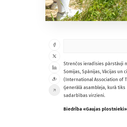
Strenčos ieradīsies pārstāvji no
Somijas, Spānijas, Vācijas un c
(International Association of T
Ģenerālā asambleja, kurā tiks 
sadarbības virzieni.
Biedrība «Gaujas plostnieki»