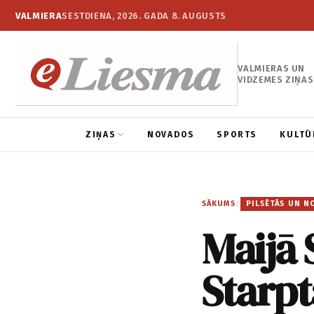
VALMIERA
SESTDIENA, 2026. GADA 8. AUGUSTS
VALMIERAS UN
VIDZEMES ZIŅAS
ZIŅAS
NOVADOS
SPORTS
KULTŪ
SĀKUMS
/
PILSĒTĀS UN N
Maijā 
Starpt