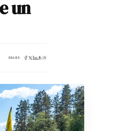
e un
DALIES