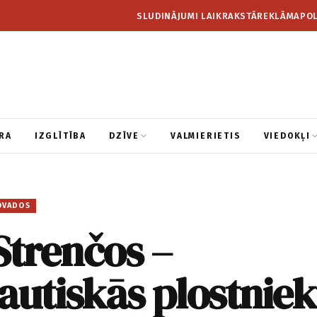
SLUDINĀJUMI LAIKRAKSTĀ
REKLĀMA
POL
RA
IZGLĪTĪBA
DZĪVE
VALMIERIETIS
VIEDOKĻI
OVADOS
Strenčos –
autiskās plostnie