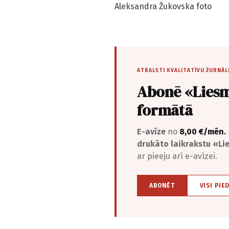
Aleksandra Žukovska foto
ATBALSTI KVALITATĪVU ŽURNĀL
Abonē «Liesm
formātā
E-avīze
no
8,00 €/mēn.
drukāto laikrakstu «L
ar pieeju arī e-avīzei.
ABONĒT
VISI PIE