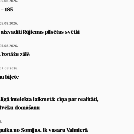
05.08.2026.
 – 185
05.08.2026.
 aizvadīti Rūjienas pilsētas svētki
05.08.2026.
 Izstāžu zālē
04.08.2026.
u biļete
īgā intelekta laikmetā: cīņa par realitāti,
cilvēku domāšanu
6.
puika no Somijas. Ik vasaru Valmierā