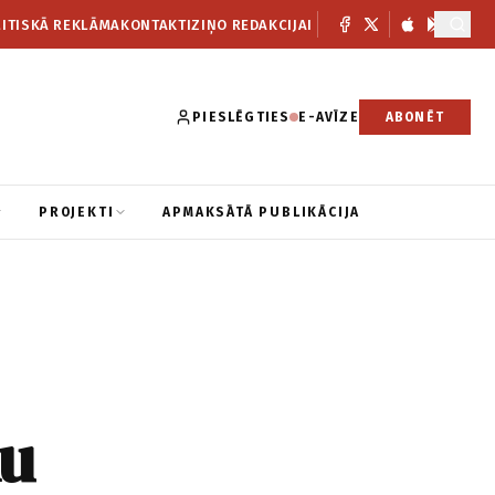
ITISKĀ REKLĀMA
KONTAKTI
ZIŅO REDAKCIJAI
PIESLĒGTIES
E-AVĪZE
ABONĒT
PROJEKTI
APMAKSĀTĀ PUBLIKĀCIJA
ku