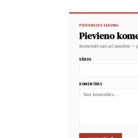
PIEVIENOJIES SARUNAI
Pievieno kom
Komentēt vari arī anonīmi — p
VĀRDS
KOMENTĀRS