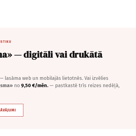
ISTIKU
a» — digitāli vai drukātā
— lasāma web un mobilajās lietotnēs. Vai izvēlies
iesma»
no
9,50 €/mēn.
— pastkastē trīs reizes nedēļā,
DĀVĀJUMI