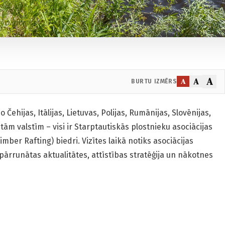
A
A
A
BURTU IZMĒRS
 Čehijas, Itālijas, Lietuvas, Polijas, Rumānijas, Slovēnijas,
itām valstīm – visi ir Starptautiskās plostnieku asociācijas
imber Rafting) biedri. Vizītes laikā notiks asociācijas
pārrunātas aktualitātes, attīstības stratēģija un nākotnes