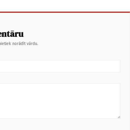
entāru
ietiek norādīt vārdu.