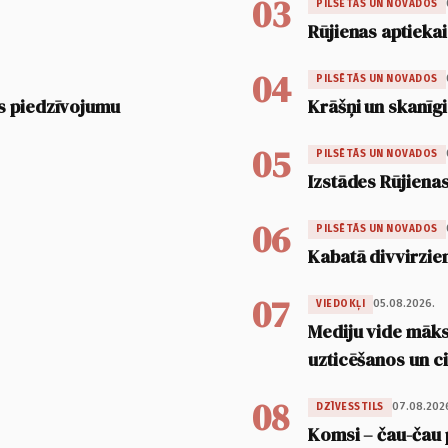
03
PILSĒTĀS UN NOVADOS
Rūjienas aptiekai
04
PILSĒTĀS UN NOVADOS
s piedzīvojumu
Krāšņi un skanīgi
05
PILSĒTĀS UN NOVADOS
Izstādes Rūjienas
06
PILSĒTĀS UN NOVADOS
Kabatā divvirzien
07
05.08.2026.
VIEDOKĻI
Mediju vide māksl
uzticēšanos un 
08
07.08.202
DZĪVESSTILS
Komsi – čau-čau 