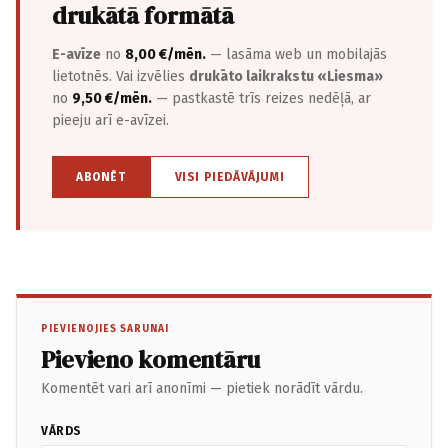
drukātā formātā
E-avīze
no
8,00 €/mēn.
— lasāma web un mobilajās
lietotnēs. Vai izvēlies
drukāto laikrakstu «Liesma»
no
9,50 €/mēn.
— pastkastē trīs reizes nedēļā, ar
pieeju arī e-avīzei.
ABONĒT
VISI PIEDĀVĀJUMI
PIEVIENOJIES SARUNAI
Pievieno komentāru
Komentēt vari arī anonīmi — pietiek norādīt vārdu.
VĀRDS