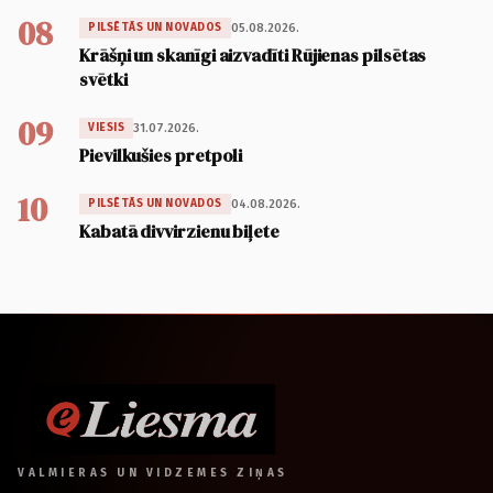
08
05.08.2026.
PILSĒTĀS UN NOVADOS
Krāšņi un skanīgi aizvadīti Rūjienas pilsētas
svētki
09
31.07.2026.
VIESIS
Pievilkušies pretpoli
10
04.08.2026.
PILSĒTĀS UN NOVADOS
Kabatā divvirzienu biļete
VALMIERAS UN VIDZEMES ZIŅAS