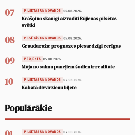
07
05.08.2026.
PILSĒTĀS UN NOVADOS
Krāšņi un skanīgi aizvadīti Rūjienas pilsētas
svētki
08
05.08.2026.
PILSĒTĀS UN NOVADOS
Graudu raža: prognozes piesardzīgi cerīgas
09
05.08.2026.
PROJEKTS
Māja no salmu paneļiem šodien ir realitāte
10
04.08.2026.
PILSĒTĀS UN NOVADOS
Kabatā divvirzienu biļete
Populārākie
01
04.08.2026.
PILSĒTĀS UN NOVADOS