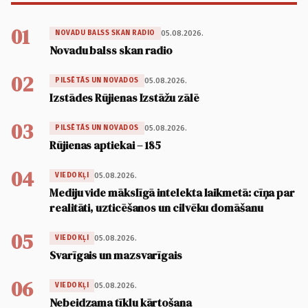
01
05.08.2026.
NOVADU BALSS SKAN RADIO
Novadu balss skan radio
02
05.08.2026.
PILSĒTĀS UN NOVADOS
Izstādes Rūjienas Izstāžu zālē
03
05.08.2026.
PILSĒTĀS UN NOVADOS
Rūjienas aptiekai – 185
04
05.08.2026.
VIEDOKĻI
Mediju vide mākslīgā intelekta laikmetā: cīņa par
realitāti, uzticēšanos un cilvēku domāšanu
05
05.08.2026.
VIEDOKĻI
Svarīgais un mazsvarīgais
06
05.08.2026.
VIEDOKĻI
Nebeidzama tīklu kārtošana