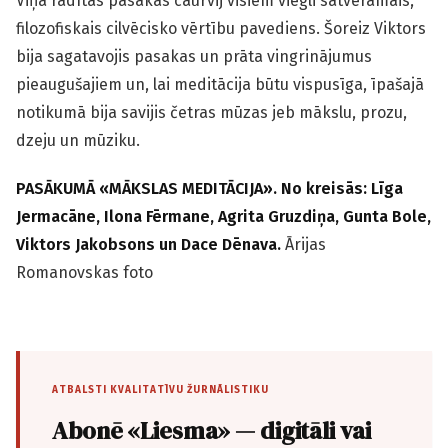
Viņa radītās pasakas caurvij visiem viegli satveramais,
filozofiskais cilvēcisko vērtību pavediens. Šoreiz Viktors
bija sagatavojis pasakas un prāta vingrinājumus
pieaugušajiem un, lai meditācija būtu vispusīga, īpašajā
notikumā bija savijis četras mūzas jeb mākslu, prozu,
dzeju un mūziku.
PASĀKUMĀ «MĀKSLAS MEDITĀCIJA». No kreisās: Līga
Jermacāne, Ilona Fērmane, Agrita Gruzdiņa, Gunta Bole,
Viktors Jakobsons un Dace Dēnava.
Ārijas
Romanovskas foto
ATBALSTI KVALITATĪVU ŽURNĀLISTIKU
Abonē «Liesma» — digitāli vai