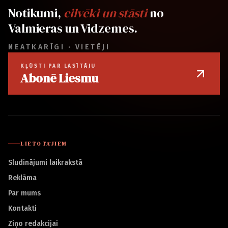
Notikumi,
cilvēki un stāsti
no
Valmieras un Vidzemes.
NEATKARĪGI · VIETĒJI
KĻŪSTI PAR LASĪTĀJU
Abonē Liesmu
LIETOTĀJIEM
Sludinājumi laikrakstā
Reklāma
Par mums
Kontakti
Ziņo redakcijai