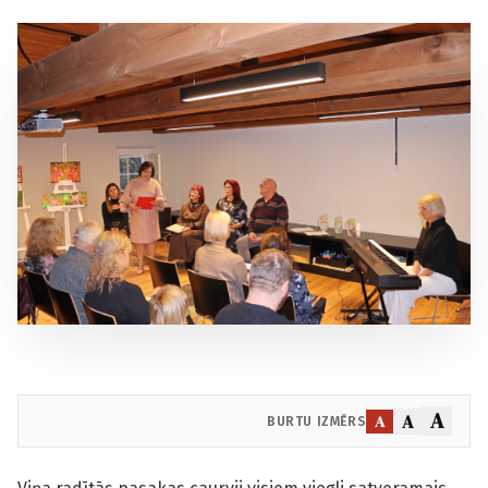
A
A
A
BURTU IZMĒRS