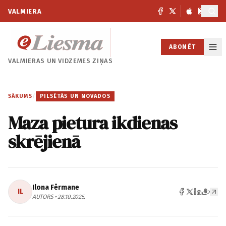
VALMIERA
ABONĒT
VALMIERAS UN
VIDZEMES ZIŅAS
SĀKUMS
/
PILSĒTĀS UN NOVADOS
Maza pietura ikdienas
skrējienā
Ilona Fērmane
IL
AUTORS • 28.10.2025.