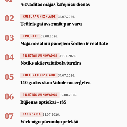
Aizvadītas mājas kafejnīcu dienas
02
31.07.2026.
KULTŪRA UN IZKLAIDE
Teātris gatavs runāt par varu
03
05.08.2026.
PROJEKTS
Māja no salmu paneļiem šodien ir realitāte
04
31.07.2026.
PILSĒTĀS UN NOVADOS
Notiks aktieru futbola turnīrs
05
31.07.2026.
KULTŪRA UN IZKLAIDE
140 gadus skan Valmieras ērģeles
06
05.08.2026.
PILSĒTĀS UN NOVADOS
Rūjienas aptiekai – 185
07
31.07.2026.
SABIEDRĪBA
Vērienīgu pārmaiņu priekšā