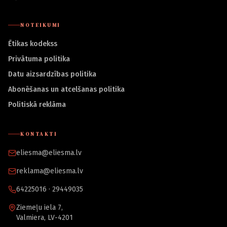
NOTEIKUMI
Ētikas kodekss
Privātuma politika
Datu aizsardzības politika
Abonēšanas un atcelšanas politika
Politiskā reklāma
KONTAKTI
eliesma@eliesma.lv
reklama@eliesma.lv
64225016 · 29449035
Ziemeļu iela 7,
Valmiera, LV-4201