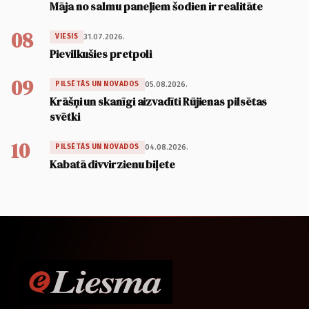
Māja no salmu paneļiem šodien ir realitāte
08
31.07.2026.
VIESIS
Pievilkušies pretpoli
09
05.08.2026.
PILSĒTĀS UN NOVADOS
Krāšņi un skanīgi aizvadīti Rūjienas pilsētas
svētki
10
04.08.2026.
PILSĒTĀS UN NOVADOS
Kabatā divvirzienu biļete