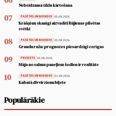
06
Nebeidzama tīklu kārtošana
07
05.08.2026.
PILSĒTĀS UN NOVADOS
Krāšņi un skanīgi aizvadīti Rūjienas pilsētas
svētki
08
05.08.2026.
PILSĒTĀS UN NOVADOS
Graudu raža: prognozes piesardzīgi cerīgas
09
05.08.2026.
PROJEKTS
Māja no salmu paneļiem šodien ir realitāte
10
04.08.2026.
PILSĒTĀS UN NOVADOS
Kabatā divvirzienu biļete
Populārākie