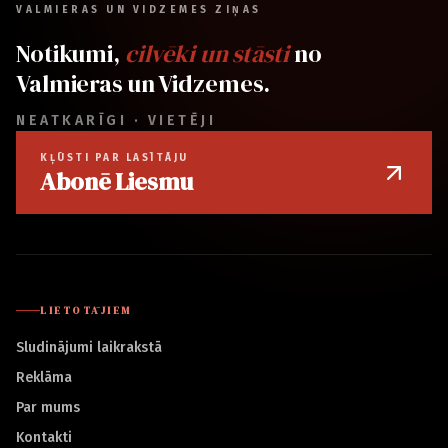
VALMIERAS UN VIDZEMES ZIŅAS
Notikumi,
cilvēki un stāsti
no
Valmieras un Vidzemes.
NEATKARĪGI · VIETĒJI
KĻŪSTI PAR LASĪTĀJU
Abonē Liesmu
LIETOTĀJIEM
Sludinājumi laikrakstā
Reklāma
Par mums
Kontakti