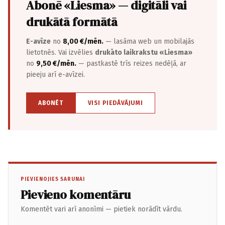
Abonē «Liesma» — digitāli vai
drukātā formātā
E-avīze
no
8,00 €/mēn.
— lasāma web un mobilajās
lietotnēs. Vai izvēlies
drukāto laikrakstu «Liesma»
no
9,50 €/mēn.
— pastkastē trīs reizes nedēļā, ar
pieeju arī e-avīzei.
ABONĒT
VISI PIEDĀVĀJUMI
PIEVIENOJIES SARUNAI
Pievieno komentāru
Komentēt vari arī anonīmi — pietiek norādīt vārdu.