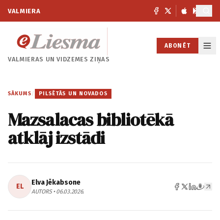
VALMIERA
ABONĒT
VALMIERAS UN
VIDZEMES ZIŅAS
SĀKUMS
/
PILSĒTĀS UN NOVADOS
Mazsalacas bibliotēkā
atklāj izstādi
Elva Jēkabsone
EL
AUTORS • 06.03.2026.