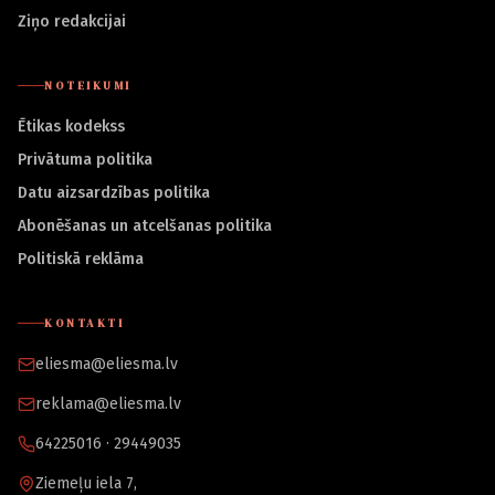
Ziņo redakcijai
NOTEIKUMI
Ētikas kodekss
Privātuma politika
Datu aizsardzības politika
Abonēšanas un atcelšanas politika
Politiskā reklāma
KONTAKTI
eliesma@eliesma.lv
reklama@eliesma.lv
64225016 · 29449035
Ziemeļu iela 7,