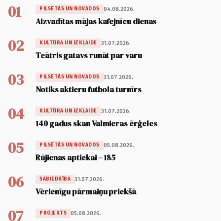
01
04.08.2026.
PILSĒTĀS UN NOVADOS
Aizvadītas mājas kafejnīcu dienas
02
31.07.2026.
KULTŪRA UN IZKLAIDE
Teātris gatavs runāt par varu
03
31.07.2026.
PILSĒTĀS UN NOVADOS
Notiks aktieru futbola turnīrs
04
31.07.2026.
KULTŪRA UN IZKLAIDE
140 gadus skan Valmieras ērģeles
05
05.08.2026.
PILSĒTĀS UN NOVADOS
Rūjienas aptiekai – 185
06
31.07.2026.
SABIEDRĪBA
Vērienīgu pārmaiņu priekšā
07
05.08.2026.
PROJEKTS