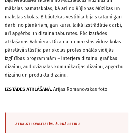
Bija ieradušies skolēni no Mazsalacas Mūzikas un
mākslas pamatskolas, kā arī no Rūjienas Mūzikas un
mākslas skolas. Bibliotēkas vestibilā bija skatāmi gan
darbi no plenēriem, gan kursu laikā izstrādātie darbi,
arī apģērbs un dizaina taburetes. Pēc izstādes
atklāšanas Valmieras Dizaina un mākslas vidusskolas
pārstāvji stāstīja par skolas profesionālās vidējās
izglītības programmām – interjera dizainu, grafikas
dizainu, audiovizuālās komunikācijas dizainu, apģērbu
dizainu un produktu dizainu.
IZSTĀDES ATKLĀŠANĀ.
Ārijas Romanovskas foto
ATBALSTI KVALITATĪVU ŽURNĀLISTIKU