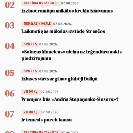
02
07.08.2026.
KULTŪRA UN IZKLAIDE
Izzinot rumāņu unikālos kreklu izšuvumus
03
07.08.2026.
NEDĒĻAS NOGALE
Laikmetīgās mākslas izstāde Strenčos
04
07.08.2026.
SPORTS
«Salacas Mauciens» aicina uz leģendāru nakts
piedzīvojumu
05
07.08.2026.
SPORTS
Izlases vārtsargi nav glābēji Daliņā
06
07.08.2026.
VIEDOKĻI
Premjers būs «Andris Stepaņenko-Šlesers»?
07
07.08.2026.
VIEDOKĻI
Ir iemesls pacelt kausu
07.08.2026.
KULTŪRA UN IZKLAIDE