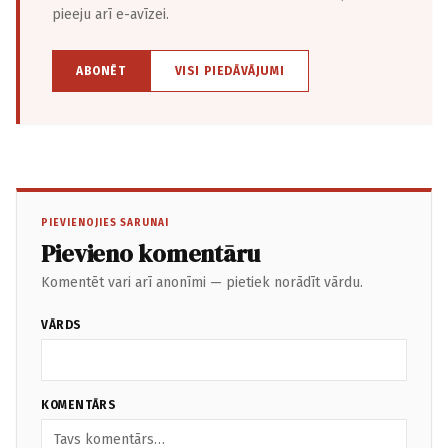
pieeju arī e-avīzei.
ABONĒT
VISI PIEDĀVĀJUMI
PIEVIENOJIES SARUNAI
Pievieno komentāru
Komentēt vari arī anonīmi — pietiek norādīt vārdu.
VĀRDS
KOMENTĀRS