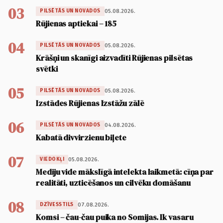
03
05.08.2026.
PILSĒTĀS UN NOVADOS
Rūjienas aptiekai – 185
04
05.08.2026.
PILSĒTĀS UN NOVADOS
Krāšņi un skanīgi aizvadīti Rūjienas pilsētas
svētki
05
05.08.2026.
PILSĒTĀS UN NOVADOS
Izstādes Rūjienas Izstāžu zālē
06
04.08.2026.
PILSĒTĀS UN NOVADOS
Kabatā divvirzienu biļete
07
05.08.2026.
VIEDOKĻI
Mediju vide mākslīgā intelekta laikmetā: cīņa par
realitāti, uzticēšanos un cilvēku domāšanu
08
07.08.2026.
DZĪVESSTILS
Komsi – čau-čau puika no Somijas. Ik vasaru