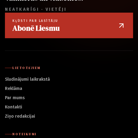
NEATKARĪGI · VIETĒJI
KĻŪSTI PAR LASĪTĀJU
Abonē Liesmu
LIETOTĀJIEM
Sludinājumi laikrakstā
Reklāma
Par mums
Kontakti
Ziņo redakcijai
NOTEIKUMI