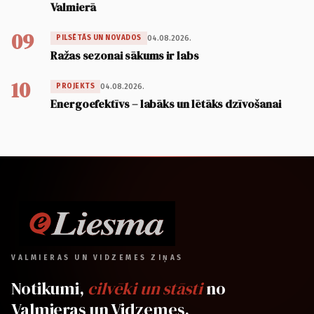
Valmierā
09
04.08.2026.
PILSĒTĀS UN NOVADOS
Ražas sezonai sākums ir labs
10
04.08.2026.
PROJEKTS
Energoefektīvs – labāks un lētāks dzīvošanai
VALMIERAS UN VIDZEMES ZIŅAS
Notikumi,
cilvēki un stāsti
no
Valmieras un Vidzemes.