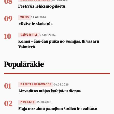
08
Festivāls ielīksmo pilsētu
09
07.08.2026.
VIESIS
«Dzīve ir skaista!»
10
07.08.2026.
DZĪVESSTILS
Komsi – čau-čau puika no Somijas. Ik vasaru
Valmierā
Populārākie
01
04.08.2026.
PILSĒTĀS UN NOVADOS
Aizvadītas mājas kafejnīcu dienas
02
05.08.2026.
PROJEKTS
Māja no salmu paneļiem šodien ir realitāte