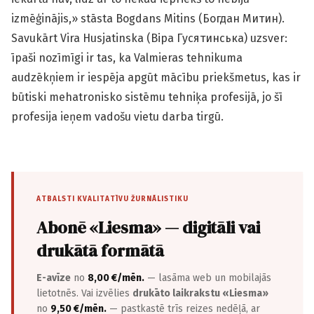
izmēģinājis,» stāsta Bogdans Mitins (Богдан Митин).
Savukārt Vira Husjatinska (Віра Гусятинська) uzsver:
īpaši nozīmīgi ir tas, ka Valmieras tehnikuma
audzēkņiem ir iespēja apgūt mācību priekšmetus, kas ir
būtiski mehatronisko sistēmu tehniķa profesijā, jo šī
profesija ieņem vadošu vietu darba tirgū.
ATBALSTI KVALITATĪVU ŽURNĀLISTIKU
Abonē «Liesma» — digitāli vai
drukātā formātā
E-avīze
no
8,00 €/mēn.
— lasāma web un mobilajās
lietotnēs. Vai izvēlies
drukāto laikrakstu «Liesma»
no
9,50 €/mēn.
— pastkastē trīs reizes nedēļā, ar