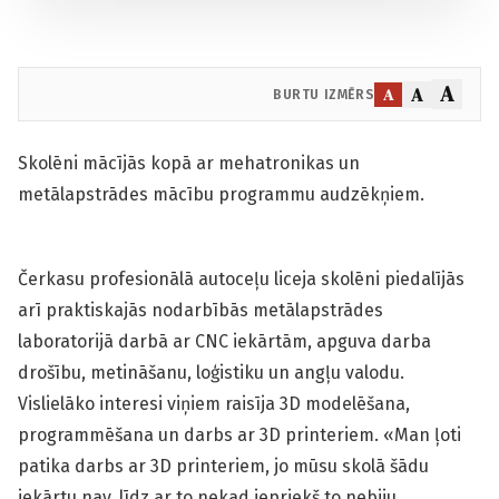
A
A
A
BURTU IZMĒRS
Skolēni mācījās kopā ar mehatronikas un
metālapstrādes mācību programmu audzēkņiem.
Čerkasu profesionālā autoceļu liceja skolēni piedalījās
arī praktiskajās nodarbībās metālapstrādes
laboratorijā darbā ar CNC iekārtām, apguva darba
drošību, metināšanu, loģistiku un angļu valodu.
Vislielāko interesi viņiem raisīja 3D modelēšana,
programmēšana un darbs ar 3D printeriem. «Man ļoti
patika darbs ar 3D printeriem, jo mūsu skolā šādu
iekārtu nav, līdz ar to nekad iepriekš to nebiju