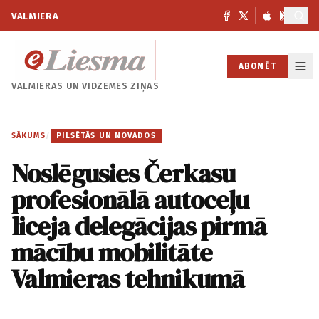
VALMIERA
ABONĒT
VALMIERAS UN
VIDZEMES ZIŅAS
SĀKUMS
/
PILSĒTĀS UN NOVADOS
Noslēgusies Čerkasu
profesionālā autoceļu
liceja delegācijas pirmā
mācību mobilitāte
Valmieras tehnikumā