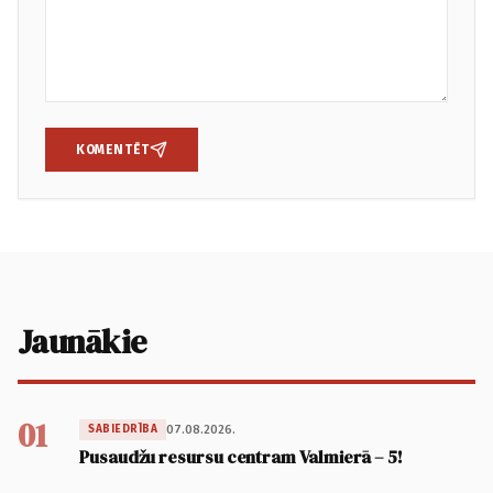
KOMENTĒT
Jaunākie
01
07.08.2026.
SABIEDRĪBA
Pusaudžu resursu centram Valmierā – 5!