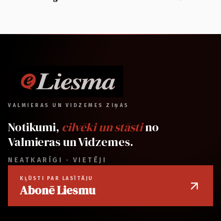
VALMIERAS UN VIDZEMES ZIŅAS
Notikumi,
cilvēki un stāsti
no
Valmieras un Vidzemes.
NEATKARĪGI · VIETĒJI
KĻŪSTI PAR LASĪTĀJU
Abonē Liesmu