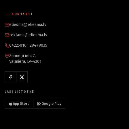
KONTAKTI
eliesma@eliesma.lv
reklama@eliesma.lv
64225016 · 29449035
Ziemeļu iela 7,
Valmiera, LV-4201
LASI LIETOTNĒ
App Store
Google Play