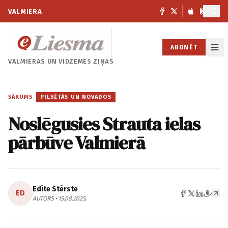
VALMIERA
ABONĒT
VALMIERAS UN
VIDZEMES ZIŅAS
SĀKUMS
/
PILSĒTĀS UN NOVADOS
Noslēgusies Strauta ielas
pārbūve Valmierā
Edīte Stērste
ED
AUTORS • 15.08.2025.