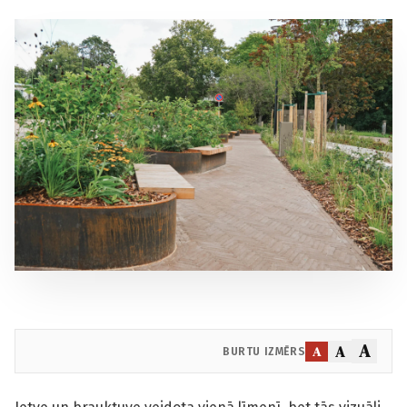
A
A
A
BURTU IZMĒRS