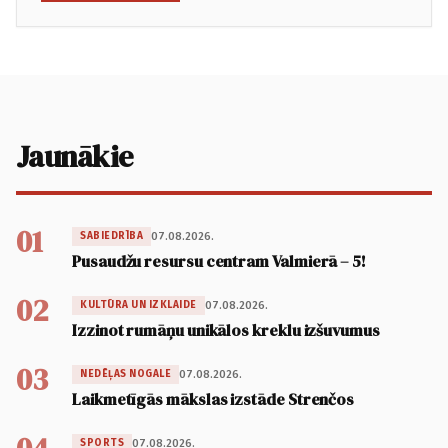
Jaunākie
01
07.08.2026.
SABIEDRĪBA
Pusaudžu resursu centram Valmierā – 5!
02
07.08.2026.
KULTŪRA UN IZKLAIDE
Izzinot rumāņu unikālos kreklu izšuvumus
03
07.08.2026.
NEDĒĻAS NOGALE
Laikmetīgās mākslas izstāde Strenčos
07.08.2026.
SPORTS