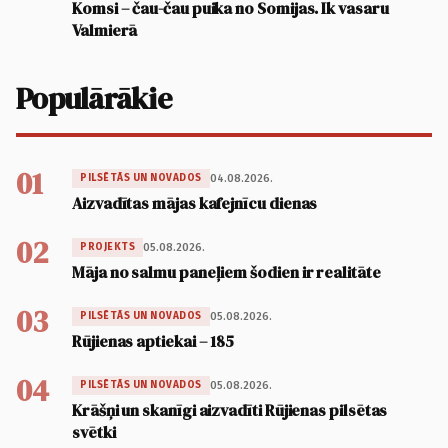
Komsi – čau-čau puika no Somijas. Ik vasaru
Valmierā
Populārākie
01
04.08.2026.
PILSĒTĀS UN NOVADOS
Aizvadītas mājas kafejnīcu dienas
02
05.08.2026.
PROJEKTS
Māja no salmu paneļiem šodien ir realitāte
03
05.08.2026.
PILSĒTĀS UN NOVADOS
Rūjienas aptiekai – 185
04
05.08.2026.
PILSĒTĀS UN NOVADOS
Krāšņi un skanīgi aizvadīti Rūjienas pilsētas
svētki