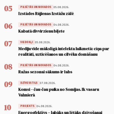
05
05.08.2026.
PILSĒTĀS UN NOVADOS
Izstādes Rūjienas Izstāžu zālē
06
04.08.2026.
PILSĒTĀS UN NOVADOS
Kabatā divvirzienu biļete
07
05.08.2026.
VIEDOKĻI
Mediju vide mākslīgā intelekta laikmetā: cīņa par
realitāti, uzticēšanos un cilvēku domāšanu
08
04.08.2026.
PILSĒTĀS UN NOVADOS
Ražas sezonai sākums ir labs
09
07.08.2026.
DZĪVESSTILS
Komsi – čau-čau puika no Somijas. Ik vasaru
Valmierā
10
04.08.2026.
PROJEKTS
Energoefektīvs – labāks un lētāks dzīvošanai