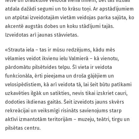
Ietve un brauktuve veidota vienā līmenī, bet tās vizuāli
atdala dažādi segumi un to krāsu toņi. Ar apstādījumiem
un atpūtai izveidotajām vietām veidojas parka sajūta, ko
akcentē augstās dobes un koku stādījumi tajās.
Izveidotas arī jaunas stāvvietas.
«Strauta iela – tas ir mūsu redzējums, kādu mēs
vēlamies veidot ikvienu ielu Valmierā – kā vienotu,
pārdomātu pilsētvides telpu. Šī vieta ir veidota
funkcionāla, ērti pieejama un droša gājējiem un
velosipēdistiem, kā arī veidota tā, lai šeit būtu patīkami
uzkavēties ilgāk un satikties, nevis tikai izskriet cauri,
dodoties ikdienas gaitās. Šeit izveidots jauns skvērs
rekreācijai un veiksmīgi risināts savienojums starp
aktīvi izmantotām teritorijām – muzeju, teātri, tirgu un
pilsētas centru.