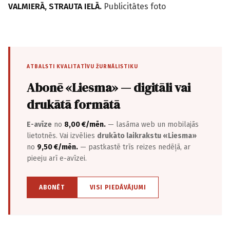
VALMIERĀ, STRAUTA IELĀ.
Publicitātes foto
ATBALSTI KVALITATĪVU ŽURNĀLISTIKU
Abonē «Liesma» — digitāli vai
drukātā formātā
E-avīze
no
8,00 €/mēn.
— lasāma web un mobilajās
lietotnēs. Vai izvēlies
drukāto laikrakstu «Liesma»
no
9,50 €/mēn.
— pastkastē trīs reizes nedēļā, ar
pieeju arī e-avīzei.
ABONĒT
VISI PIEDĀVĀJUMI