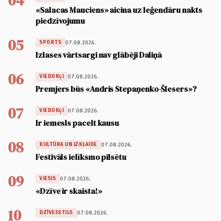
04
«Salacas Mauciens» aicina uz leģendāru nakts
piedzīvojumu
05
07.08.2026.
SPORTS
Izlases vārtsargi nav glābēji Daliņā
06
07.08.2026.
VIEDOKĻI
Premjers būs «Andris Stepaņenko-Šlesers»?
07
07.08.2026.
VIEDOKĻI
Ir iemesls pacelt kausu
08
07.08.2026.
KULTŪRA UN IZKLAIDE
Festivāls ielīksmo pilsētu
09
07.08.2026.
VIESIS
«Dzīve ir skaista!»
10
07.08.2026.
DZĪVESSTILS