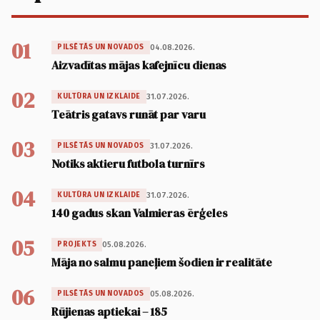
01
04.08.2026.
PILSĒTĀS UN NOVADOS
Aizvadītas mājas kafejnīcu dienas
02
31.07.2026.
KULTŪRA UN IZKLAIDE
Teātris gatavs runāt par varu
03
31.07.2026.
PILSĒTĀS UN NOVADOS
Notiks aktieru futbola turnīrs
04
31.07.2026.
KULTŪRA UN IZKLAIDE
140 gadus skan Valmieras ērģeles
05
05.08.2026.
PROJEKTS
Māja no salmu paneļiem šodien ir realitāte
06
05.08.2026.
PILSĒTĀS UN NOVADOS
Rūjienas aptiekai – 185