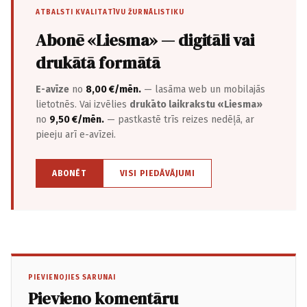
ATBALSTI KVALITATĪVU ŽURNĀLISTIKU
Abonē «Liesma» — digitāli vai
drukātā formātā
E-avīze
no
8,00 €/mēn.
— lasāma web un mobilajās
lietotnēs. Vai izvēlies
drukāto laikrakstu «Liesma»
no
9,50 €/mēn.
— pastkastē trīs reizes nedēļā, ar
pieeju arī e-avīzei.
ABONĒT
VISI PIEDĀVĀJUMI
PIEVIENOJIES SARUNAI
Pievieno komentāru