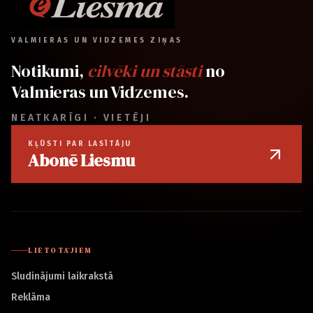
VALMIERAS UN VIDZEMES ZIŅAS
Notikumi,
cilvēki un stāsti
no
Valmieras un Vidzemes.
NEATKARĪGI · VIETĒJI
KĻŪSTI PAR LASĪTĀJU
Abonē Liesmu
LIETOTĀJIEM
Sludinājumi laikrakstā
Reklāma