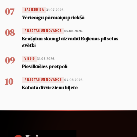
07
31.07.2026.
SABIEDRĪBA
Vērienīgu pārmaiņu priekšā
08
05.08.2026.
PILSĒTĀS UN NOVADOS
Krāšņi un skanīgi aizvadīti Rūjienas pilsētas
svētki
09
31.07.2026.
VIESIS
Pievilkušies pretpoli
10
04.08.2026.
PILSĒTĀS UN NOVADOS
Kabatā divvirzienu biļete