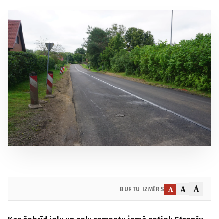
A
A
A
BURTU IZMĒRS