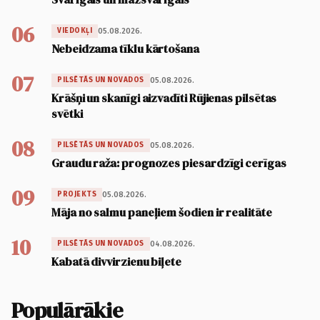
06
05.08.2026.
VIEDOKĻI
Nebeidzama tīklu kārtošana
07
05.08.2026.
PILSĒTĀS UN NOVADOS
Krāšņi un skanīgi aizvadīti Rūjienas pilsētas
svētki
08
05.08.2026.
PILSĒTĀS UN NOVADOS
Graudu raža: prognozes piesardzīgi cerīgas
09
05.08.2026.
PROJEKTS
Māja no salmu paneļiem šodien ir realitāte
10
04.08.2026.
PILSĒTĀS UN NOVADOS
Kabatā divvirzienu biļete
Populārākie