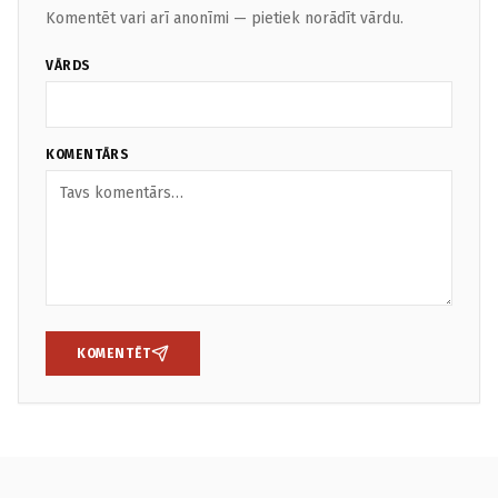
Komentēt vari arī anonīmi — pietiek norādīt vārdu.
VĀRDS
KOMENTĀRS
KOMENTĒT