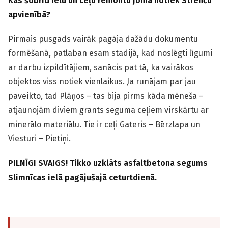
Kas šobrīd ielu un ceļu remontu jomā notiek Strenču
apvienībā?
Pirmais pusgads vairāk pagāja dažādu dokumentu
formēšanā, patlaban esam stadijā, kad noslēgti līgumi
ar darbu izpildītājiem, sanācis pat tā, ka vairākos
objektos viss notiek vienlaikus. Ja runājam par jau
paveikto, tad Plāņos – tas bija pirms kāda mēneša –
atjaunojām diviem grants seguma ceļiem virskārtu ar
minerālo materiālu. Tie ir ceļi Gateris – Bērzlapa un
Viesturi – Pietiņi.
PILNĪGI SVAIGS! Tikko uzklāts asfaltbetona segums
Slimnīcas ielā pagājušajā ceturtdienā.