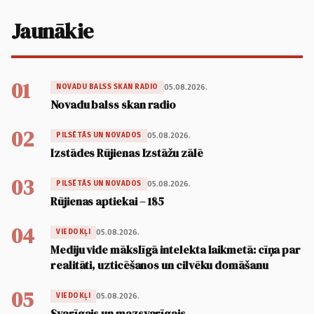
Jaunākie
01
05.08.2026.
NOVADU BALSS SKAN RADIO
Novadu balss skan radio
02
05.08.2026.
PILSĒTĀS UN NOVADOS
Izstādes Rūjienas Izstāžu zālē
03
05.08.2026.
PILSĒTĀS UN NOVADOS
Rūjienas aptiekai – 185
04
05.08.2026.
VIEDOKĻI
Mediju vide mākslīgā intelekta laikmetā: cīņa par
realitāti, uzticēšanos un cilvēku domāšanu
05
05.08.2026.
VIEDOKĻI
Svarīgais un mazsvarīgais