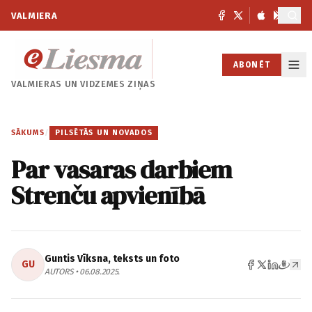
VALMIERA
ABONĒT
VALMIERAS UN
VIDZEMES ZIŅAS
SĀKUMS
/
PILSĒTĀS UN NOVADOS
Par vasaras darbiem
Strenču apvienībā
Guntis Vīksna, teksts un foto
GU
AUTORS • 06.08.2025.