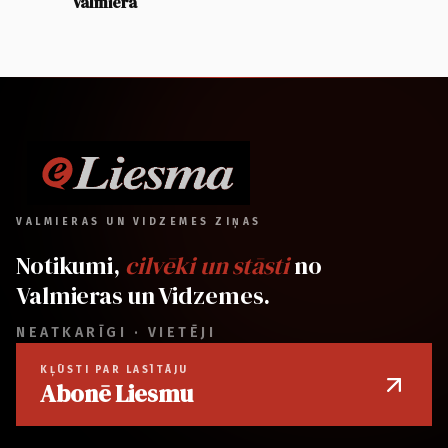
Valmierā
VALMIERAS UN VIDZEMES ZIŅAS
Notikumi,
cilvēki un stāsti
no
Valmieras un Vidzemes.
NEATKARĪGI · VIETĒJI
KĻŪSTI PAR LASĪTĀJU
Abonē Liesmu