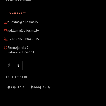
KONTAKTI
eliesma@eliesma.lv
reklama@eliesma.lv
64225016 · 29449035
Ziemeļu iela 7,
Valmiera, LV-4201
LASI LIETOTNĒ
App Store
Google Play