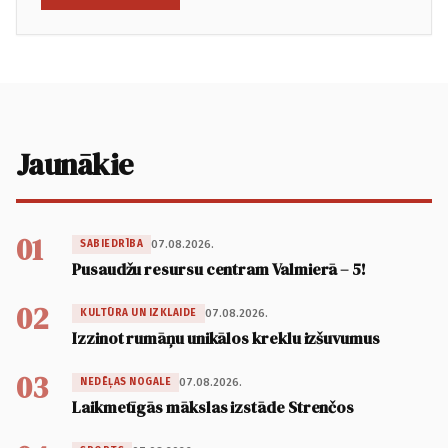
Jaunākie
01
07.08.2026.
SABIEDRĪBA
Pusaudžu resursu centram Valmierā – 5!
02
07.08.2026.
KULTŪRA UN IZKLAIDE
Izzinot rumāņu unikālos kreklu izšuvumus
03
07.08.2026.
NEDĒĻAS NOGALE
Laikmetīgās mākslas izstāde Strenčos