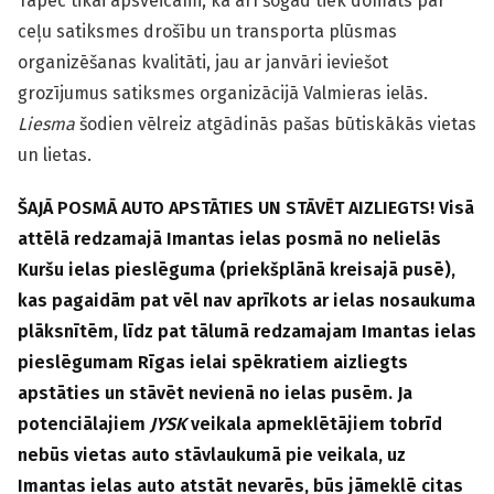
Tāpēc tikai apsveicami, ka arī šogad tiek domāts par
ceļu satiksmes drošību un transporta plūsmas
organizēšanas kvalitāti, jau ar janvāri ieviešot
grozījumus satiksmes organizācijā Valmieras ielās.
Liesma
šodien vēlreiz atgādinās pašas būtiskākās vietas
un lietas.
ŠAJĀ POSMĀ AUTO APSTĀTIES UN STĀVĒT AIZLIEGTS! Visā
attēlā redzamajā Imantas ielas posmā no nelielās
Kuršu ielas pieslēguma (priekšplānā kreisajā pusē),
kas pagaidām pat vēl nav aprīkots ar ielas nosaukuma
plāksnītēm, līdz pat tālumā redzamajam Imantas ielas
pieslēgumam Rīgas ielai spēkratiem aizliegts
apstāties un stāvēt nevienā no ielas pusēm. Ja
potenciālajiem
JYSK
veikala apmeklētājiem tobrīd
nebūs vietas auto stāvlaukumā pie veikala, uz
Imantas ielas auto atstāt nevarēs, būs jāmeklē citas