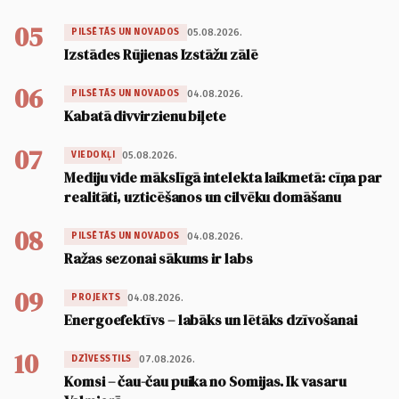
05
05.08.2026.
PILSĒTĀS UN NOVADOS
Izstādes Rūjienas Izstāžu zālē
06
04.08.2026.
PILSĒTĀS UN NOVADOS
Kabatā divvirzienu biļete
07
05.08.2026.
VIEDOKĻI
Mediju vide mākslīgā intelekta laikmetā: cīņa par
realitāti, uzticēšanos un cilvēku domāšanu
08
04.08.2026.
PILSĒTĀS UN NOVADOS
Ražas sezonai sākums ir labs
09
04.08.2026.
PROJEKTS
Energoefektīvs – labāks un lētāks dzīvošanai
10
07.08.2026.
DZĪVESSTILS
Komsi – čau-čau puika no Somijas. Ik vasaru