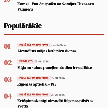
Komsi – čau-čau puika no Somijas. Ik vasaru
Valmierā
Populārākie
01
04.08.2026.
PILSĒTĀS UN NOVADOS
Aizvadītas mājas kafejnīcu dienas
02
05.08.2026.
PROJEKTS
Māja no salmu paneļiem šodien ir realitāte
03
05.08.2026.
PILSĒTĀS UN NOVADOS
Rūjienas aptiekai – 185
04
05.08.2026.
PILSĒTĀS UN NOVADOS
Krāšņi un skanīgi aizvadīti Rūjienas pilsētas
svētki