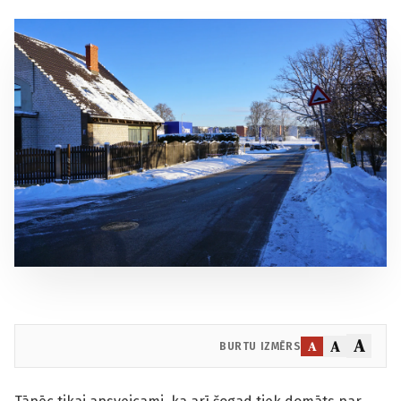
A
A
A
BURTU IZMĒRS