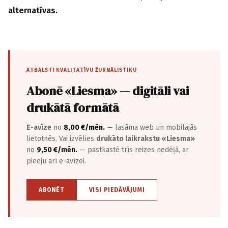
alternatīvas.
ATBALSTI KVALITATĪVU ŽURNĀLISTIKU
Abonē «Liesma» — digitāli vai
drukātā formātā
E-avīze
no
8,00 €/mēn.
— lasāma web un mobilajās
lietotnēs. Vai izvēlies
drukāto laikrakstu «Liesma»
no
9,50 €/mēn.
— pastkastē trīs reizes nedēļā, ar
pieeju arī e-avīzei.
ABONĒT
VISI PIEDĀVĀJUMI