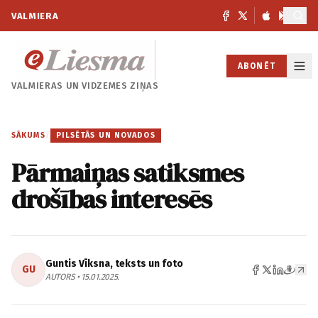
VALMIERA
ABONĒT
VALMIERAS UN
VIDZEMES ZIŅAS
SĀKUMS
/
PILSĒTĀS UN NOVADOS
Pārmaiņas satiksmes
drošības interesēs
Guntis Vīksna, teksts un foto
GU
AUTORS • 15.01.2025.