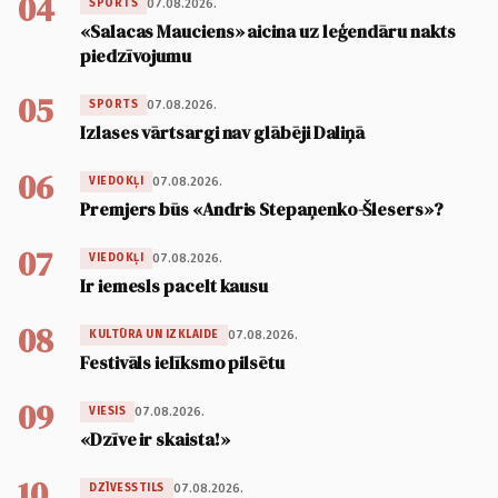
04
07.08.2026.
SPORTS
«Salacas Mauciens» aicina uz leģendāru nakts
piedzīvojumu
05
07.08.2026.
SPORTS
Izlases vārtsargi nav glābēji Daliņā
06
07.08.2026.
VIEDOKĻI
Premjers būs «Andris Stepaņenko-Šlesers»?
07
07.08.2026.
VIEDOKĻI
Ir iemesls pacelt kausu
08
07.08.2026.
KULTŪRA UN IZKLAIDE
Festivāls ielīksmo pilsētu
09
07.08.2026.
VIESIS
«Dzīve ir skaista!»
10
07.08.2026.
DZĪVESSTILS