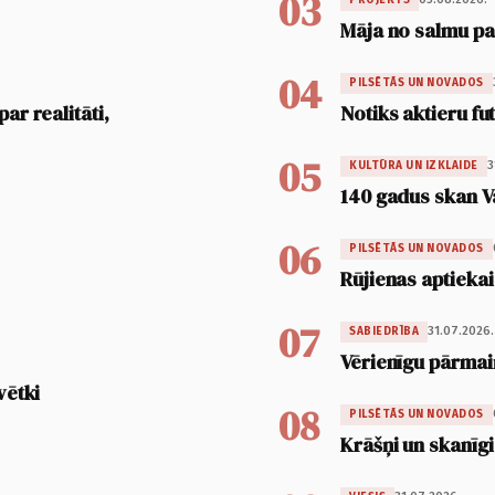
03
Māja no salmu pan
04
PILSĒTĀS UN NOVADOS
ar realitāti,
Notiks aktieru fu
05
3
KULTŪRA UN IZKLAIDE
140 gadus skan V
06
PILSĒTĀS UN NOVADOS
Rūjienas aptiekai
07
31.07.2026.
SABIEDRĪBA
Vērienīgu pārmai
vētki
08
PILSĒTĀS UN NOVADOS
Krāšņi un skanīgi