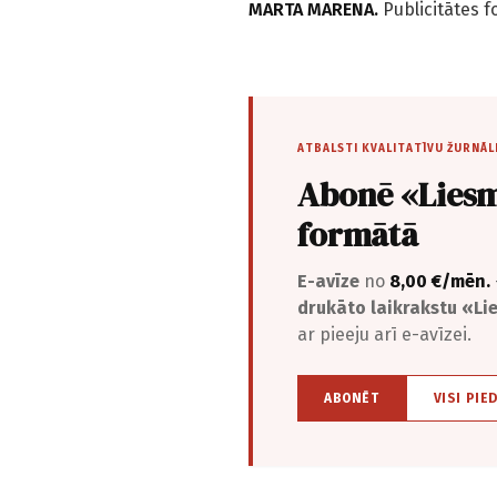
MARTA MARENA.
Publicitātes f
ATBALSTI KVALITATĪVU ŽURNĀL
Abonē «Liesm
formātā
E-avīze
no
8,00 €/mēn.
drukāto laikrakstu «L
ar pieeju arī e-avīzei.
ABONĒT
VISI PIE