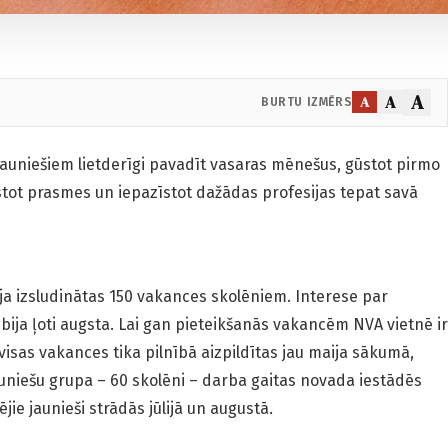
A
A
A
BURTU IZMĒRS
auniešiem lietderīgi pavadīt vasaras mēnešus, gūstot pirmo
stot prasmes un iepazīstot dažādas profesijas tepat savā
a izsludinātas 150 vakances skolēniem. Interese par
ija ļoti augsta. Lai gan pieteikšanās vakancēm NVA vietnē ir
 visas vakances tika pilnībā aizpildītas jau maija sākumā,
jauniešu grupa – 60 skolēni – darba gaitas novada iestādēs
ējie jaunieši strādās jūlijā un augustā.