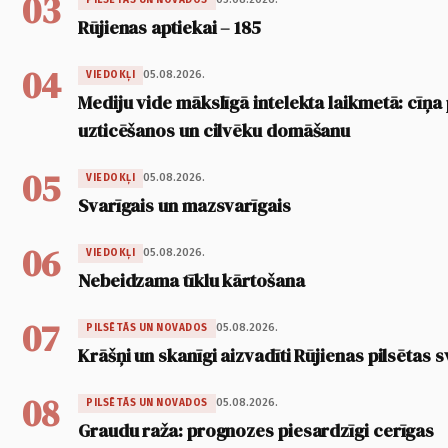
03
Rūjienas aptiekai – 185
04
05.08.2026.
VIEDOKĻI
Mediju vide mākslīgā intelekta laikmetā: cīņa p
uzticēšanos un cilvēku domāšanu
05
05.08.2026.
VIEDOKĻI
Svarīgais un mazsvarīgais
06
05.08.2026.
VIEDOKĻI
Nebeidzama tīklu kārtošana
07
05.08.2026.
PILSĒTĀS UN NOVADOS
Krāšņi un skanīgi aizvadīti Rūjienas pilsētas s
08
05.08.2026.
PILSĒTĀS UN NOVADOS
Graudu raža: prognozes piesardzīgi cerīgas