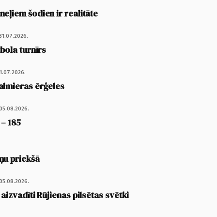
eļiem šodien ir realitāte
31.07.2026.
tbola turnīrs
1.07.2026.
almieras ērģeles
05.08.2026.
 – 185
ņu priekšā
05.08.2026.
 aizvadīti Rūjienas pilsētas svētki