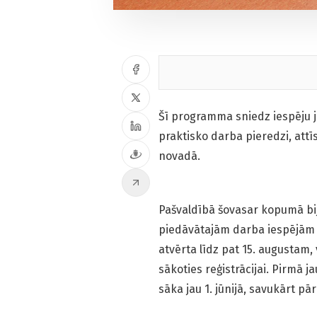
Šī programma sniedz iespēju j
praktisko darba pieredzi, attī
novadā.
Pašvaldībā šovasar kopumā bij
piedāvātajām darba iespējām b
atvērta līdz pat 15. augustam,
sākoties reģistrācijai. Pirmā 
sāka jau 1. jūnijā, savukārt pār