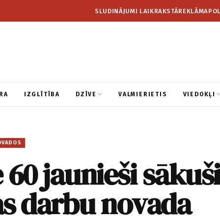
SLUDINĀJUMI LAIKRAKSTĀ
REKLĀMA
POL
RA
IZGLĪTĪBA
DZĪVE
VALMIERIETIS
VIEDOKĻI
OVADOS
 60 jaunieši sākuš
as darbu novada