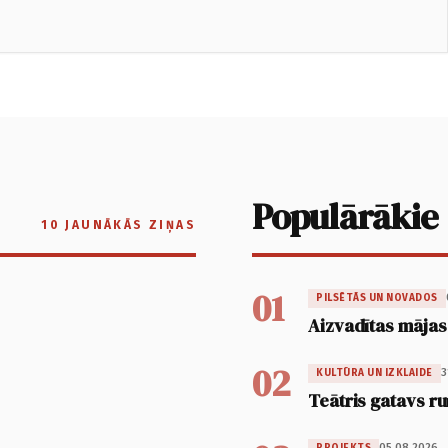
Populārākie
10 JAUNĀKĀS ZIŅAS
01
PILSĒTĀS UN NOVADOS
Aizvadītas mājas
02
3
KULTŪRA UN IZKLAIDE
Teātris gatavs ru
05.08.2026.
PROJEKTS