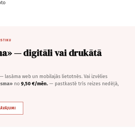
oto
ISTIKU
a» — digitāli vai drukātā
— lasāma web un mobilajās lietotnēs. Vai izvēlies
iesma»
no
9,50 €/mēn.
— pastkastē trīs reizes nedēļā,
DĀVĀJUMI