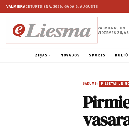
VALMIERA
CETURTDIENA, 2026. GADA 6. AUGUSTS
VALMIERAS UN
VIDZEMES ZIŅAS
ZIŅAS
NOVADOS
SPORTS
KULTŪ
SĀKUMS
/
PILSĒTĀS UN N
Pirmie
vasar