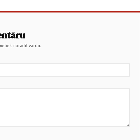
entāru
ietiek norādīt vārdu.