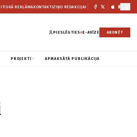
ITISKĀ REKLĀMA
KONTAKTI
ZIŅO REDAKCIJAI
PIESLĒGTIES
E-AVĪZE
ABONĒT
PROJEKTI
APMAKSĀTĀ PUBLIKĀCIJA
i