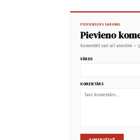
PIEVIENOJIES SARUNAI
Pievieno kom
Komentēt vari arī anonīmi — p
VĀRDS
KOMENTĀRS
KOMENTĒT