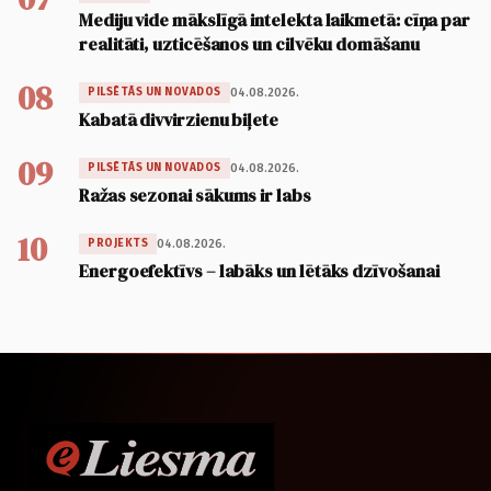
Mediju vide mākslīgā intelekta laikmetā: cīņa par
realitāti, uzticēšanos un cilvēku domāšanu
08
04.08.2026.
PILSĒTĀS UN NOVADOS
Kabatā divvirzienu biļete
09
04.08.2026.
PILSĒTĀS UN NOVADOS
Ražas sezonai sākums ir labs
10
04.08.2026.
PROJEKTS
Energoefektīvs – labāks un lētāks dzīvošanai