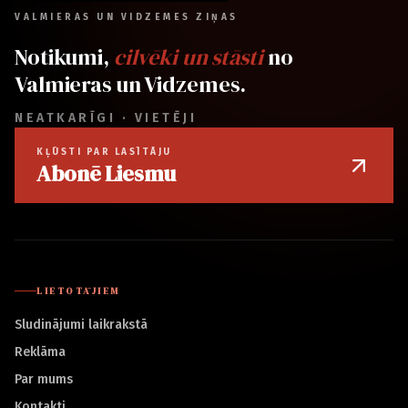
VALMIERAS UN VIDZEMES ZIŅAS
Notikumi,
cilvēki un stāsti
no
Valmieras un Vidzemes.
NEATKARĪGI · VIETĒJI
KĻŪSTI PAR LASĪTĀJU
Abonē Liesmu
LIETOTĀJIEM
Sludinājumi laikrakstā
Reklāma
Par mums
Kontakti