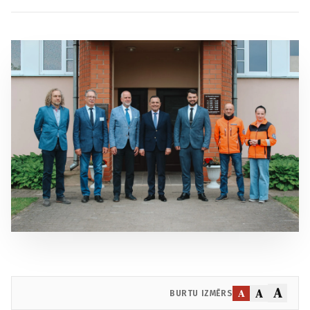
A
A
A
BURTU IZMĒRS