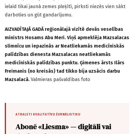
ielaid tikai jaunā zemes pleķītī, pirksti niezēs vien sākt
darboties un gūt gandarījumu.
AIZVADĪTAJĀ GADĀ reģionālajā vizītē devās veselības
ministrs Hosams Abu Meri. Viņš apmeklēja Mazsalacas
slimnīcu un iepazinās ar Neatliekamās medicīniskās
palīdzības dienesta Mazsalacas neatliekamās
medicīniskās palīdzības punktu. Ģimenes ārsts Ilārs
Freimanis (no kreisās) tad tikko bija uzsācis darbu
Mazsalacā.
Valmieras pašvaldības foto
ATBALSTI KVALITATĪVU ŽURNĀLISTIKU
Abonē «Liesma» — digitāli vai