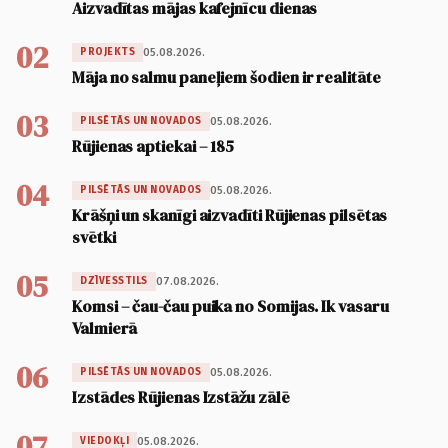
Aizvadītas mājas kafejnīcu dienas
02
05.08.2026.
PROJEKTS
Māja no salmu paneļiem šodien ir realitāte
03
05.08.2026.
PILSĒTĀS UN NOVADOS
Rūjienas aptiekai – 185
04
05.08.2026.
PILSĒTĀS UN NOVADOS
Krāšņi un skanīgi aizvadīti Rūjienas pilsētas
svētki
05
07.08.2026.
DZĪVESSTILS
Komsi – čau-čau puika no Somijas. Ik vasaru
Valmierā
06
05.08.2026.
PILSĒTĀS UN NOVADOS
Izstādes Rūjienas Izstāžu zālē
07
05.08.2026.
VIEDOKĻI