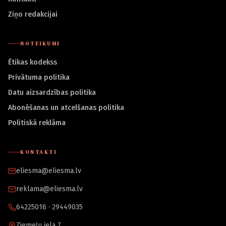
Ziņo redakcijai
NOTEIKUMI
Ētikas kodekss
Privātuma politika
Datu aizsardzības politika
Abonēšanas un atcelšanas politika
Politiskā reklāma
KONTAKTI
eliesma@eliesma.lv
reklama@eliesma.lv
64225016 · 29449035
Ziemeļu iela 7,