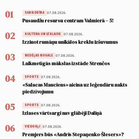
01
07.08.2026.
SABIEDRĪBA
Pusaudžu resursu centram Valmierā – 5!
02
07.08.2026.
KULTŪRA UN IZKLAIDE
Izzinot rumāņu unikālos kreklu izšuvumus
03
07.08.2026.
NEDĒĻAS NOGALE
Laikmetīgās mākslas izstāde Strenčos
04
07.08.2026.
SPORTS
«Salacas Mauciens» aicina uz leģendāru nakts
piedzīvojumu
05
07.08.2026.
SPORTS
Izlases vārtsargi nav glābēji Daliņā
06
07.08.2026.
VIEDOKĻI
Premjers būs «Andris Stepaņenko-Šlesers»?