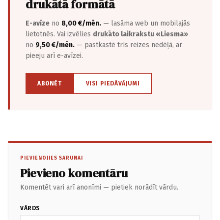
drukātā formātā
E-avīze
no
8,00 €/mēn.
— lasāma web un mobilajās
lietotnēs. Vai izvēlies
drukāto laikrakstu «Liesma»
no
9,50 €/mēn.
— pastkastē trīs reizes nedēļā, ar
pieeju arī e-avīzei.
ABONĒT
VISI PIEDĀVĀJUMI
PIEVIENOJIES SARUNAI
Pievieno komentāru
Komentēt vari arī anonīmi — pietiek norādīt vārdu.
VĀRDS