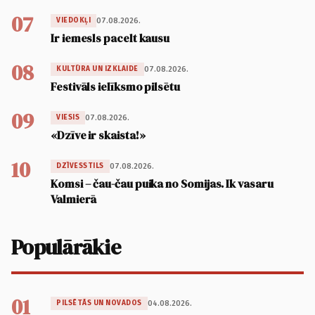
07
07.08.2026.
VIEDOKĻI
Ir iemesls pacelt kausu
08
07.08.2026.
KULTŪRA UN IZKLAIDE
Festivāls ielīksmo pilsētu
09
07.08.2026.
VIESIS
«Dzīve ir skaista!»
10
07.08.2026.
DZĪVESSTILS
Komsi – čau-čau puika no Somijas. Ik vasaru
Valmierā
Populārākie
01
04.08.2026.
PILSĒTĀS UN NOVADOS