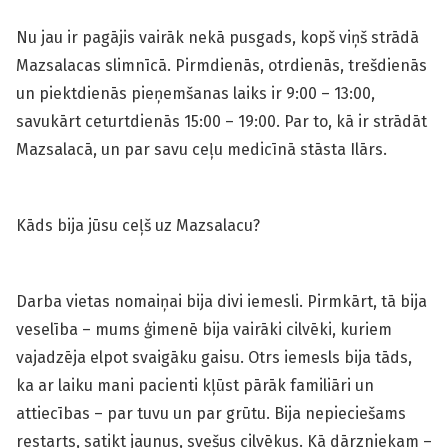
Nu jau ir pagājis vairāk nekā pusgads, kopš viņš strādā
Mazsalacas slimnīcā. Pirmdienās, otrdienās, trešdienās
un piektdienās pieņemšanas laiks ir 9:00 – 13:00,
savukārt ceturtdienās 15:00 – 19:00. Par to, kā ir strādāt
Mazsalacā, un par savu ceļu medicīnā stāsta Ilārs.
Kāds bija jūsu ceļš uz Mazsalacu?
Darba vietas nomaiņai bija divi iemesli. Pirmkārt, tā bija
veselība – mums ģimenē bija vairāki cilvēki, kuriem
vajadzēja elpot svaigāku gaisu. Otrs iemesls bija tāds,
ka ar laiku mani pacienti kļūst pārāk familiāri un
attiecības – par tuvu un par grūtu. Bija nepieciešams
restarts, satikt jaunus, svešus cilvēkus. Kā dārzniekam –