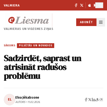
VALMIERA
ABONĒT
VALMIERAS UN
VIDZEMES ZIŅAS
SĀKUMS
/
PILSĒTĀS UN NOVADOS
Sadzirdēt, saprast un
atrisināt radušos
problēmu
Elva Jēkabsone
EL
AUTORS • 11.02.2026.