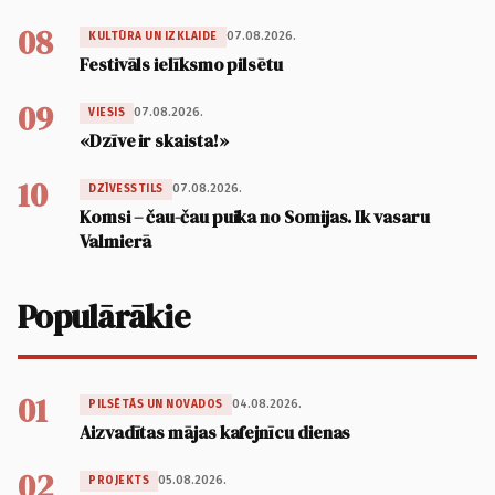
08
07.08.2026.
KULTŪRA UN IZKLAIDE
Festivāls ielīksmo pilsētu
09
07.08.2026.
VIESIS
«Dzīve ir skaista!»
10
07.08.2026.
DZĪVESSTILS
Komsi – čau-čau puika no Somijas. Ik vasaru
Valmierā
Populārākie
01
04.08.2026.
PILSĒTĀS UN NOVADOS
Aizvadītas mājas kafejnīcu dienas
02
05.08.2026.
PROJEKTS