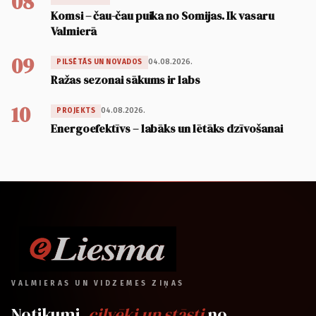
08
Komsi – čau-čau puika no Somijas. Ik vasaru
Valmierā
09
04.08.2026.
PILSĒTĀS UN NOVADOS
Ražas sezonai sākums ir labs
10
04.08.2026.
PROJEKTS
Energoefektīvs – labāks un lētāks dzīvošanai
VALMIERAS UN VIDZEMES ZIŅAS
Notikumi,
cilvēki un stāsti
no