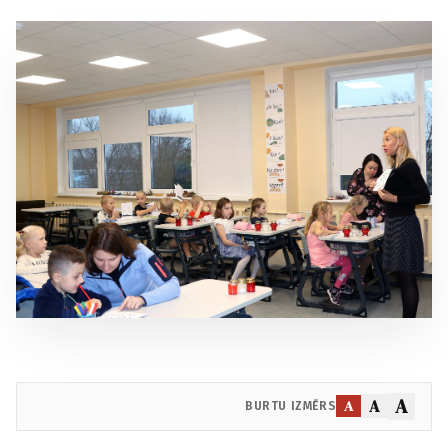
A
A
A
BURTU IZMĒRS