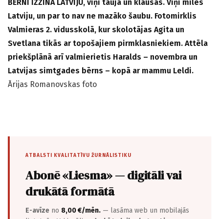
BĒRNI IZZINA LATVIJU, viņi taujā un klausās. Viņi mīlēs
Latviju, un par to nav ne mazāko šaubu. Fotomirklis
Valmieras 2. vidusskolā, kur skolotājas Agita un
Svetlana tikās ar topošajiem pirmklasniekiem. Attēla
priekšplānā arī valmierietis Haralds – novembra un
Latvijas simtgades bērns – kopā ar mammu Leldi.
Ārijas Romanovskas foto
ATBALSTI KVALITATĪVU ŽURNĀLISTIKU
Abonē «Liesma» — digitāli vai
drukātā formātā
E-avīze
no
8,00 €/mēn.
— lasāma web un mobilajās