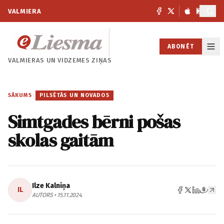
VALMIERA
ABONĒT
VALMIERAS UN
VIDZEMES ZIŅAS
SĀKUMS
/
PILSĒTĀS UN NOVADOS
Simtgades bērni pošas
skolas gaitām
Ilze Kalniņa
IL
AUTORS • 15.11.2024.