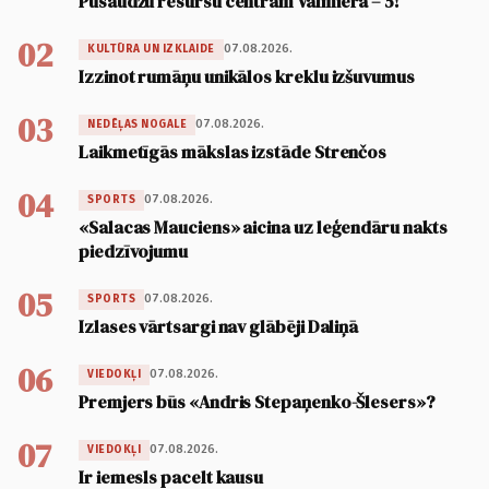
Pusaudžu resursu centram Valmierā – 5!
02
07.08.2026.
KULTŪRA UN IZKLAIDE
Izzinot rumāņu unikālos kreklu izšuvumus
03
07.08.2026.
NEDĒĻAS NOGALE
Laikmetīgās mākslas izstāde Strenčos
04
07.08.2026.
SPORTS
«Salacas Mauciens» aicina uz leģendāru nakts
piedzīvojumu
05
07.08.2026.
SPORTS
Izlases vārtsargi nav glābēji Daliņā
06
07.08.2026.
VIEDOKĻI
Premjers būs «Andris Stepaņenko-Šlesers»?
07
07.08.2026.
VIEDOKĻI
Ir iemesls pacelt kausu