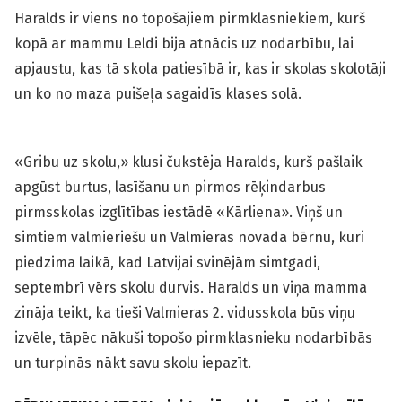
Haralds ir viens no topošajiem pirmklasniekiem, kurš
kopā ar mammu Leldi bija atnācis uz nodarbību, lai
apjaustu, kas tā skola patiesībā ir, kas ir skolas skolotāji
un ko no maza puišeļa sagaidīs klases solā.
«Gribu uz skolu,» klusi čukstēja Haralds, kurš pašlaik
apgūst burtus, lasīšanu un pirmos rēķindarbus
pirmsskolas izglītības iestādē «Kārliena». Viņš un
simtiem valmieriešu un Valmieras novada bērnu, kuri
piedzima laikā, kad Latvijai svinējām simtgadi,
septembrī vērs skolu durvis. Haralds un viņa mamma
zināja teikt, ka tieši Valmieras 2. vidusskola būs viņu
izvēle, tāpēc nākuši topošo pirmklasnieku nodarbībās
un turpinās nākt savu skolu iepazīt.