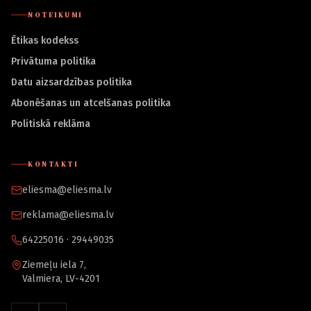
NOTEIKUMI
Ētikas kodekss
Privātuma politika
Datu aizsardzības politika
Abonēšanas un atcelšanas politika
Politiskā reklāma
KONTAKTI
eliesma@eliesma.lv
reklama@eliesma.lv
64225016 · 29449035
Ziemeļu iela 7,
Valmiera, LV-4201