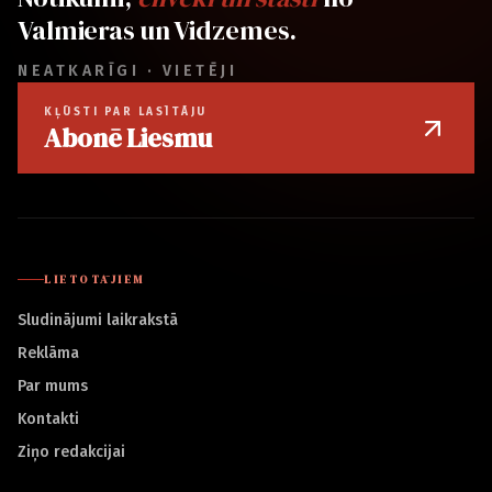
Valmieras un Vidzemes.
NEATKARĪGI · VIETĒJI
KĻŪSTI PAR LASĪTĀJU
Abonē Liesmu
LIETOTĀJIEM
Sludinājumi laikrakstā
Reklāma
Par mums
Kontakti
Ziņo redakcijai