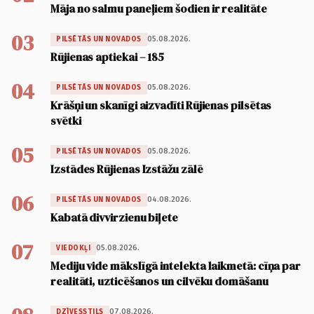
Māja no salmu paneļiem šodien ir realitāte
03
05.08.2026.
PILSĒTĀS UN NOVADOS
Rūjienas aptiekai – 185
04
05.08.2026.
PILSĒTĀS UN NOVADOS
Krāšņi un skanīgi aizvadīti Rūjienas pilsētas
svētki
05
05.08.2026.
PILSĒTĀS UN NOVADOS
Izstādes Rūjienas Izstāžu zālē
06
04.08.2026.
PILSĒTĀS UN NOVADOS
Kabatā divvirzienu biļete
07
05.08.2026.
VIEDOKĻI
Mediju vide mākslīgā intelekta laikmetā: cīņa par
realitāti, uzticēšanos un cilvēku domāšanu
07.08.2026.
DZĪVESSTILS