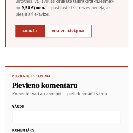
lietotnēs. Vai izvēlies
drukāto laikrakstu «Liesma»
no
9,50 €/mēn.
— pastkastē trīs reizes nedēļā, ar
pieeju arī e-avīzei.
ABONĒT
VISI PIEDĀVĀJUMI
PIEVIENOJIES SARUNAI
Pievieno komentāru
Komentēt vari arī anonīmi — pietiek norādīt vārdu.
VĀRDS
KOMENTĀRS