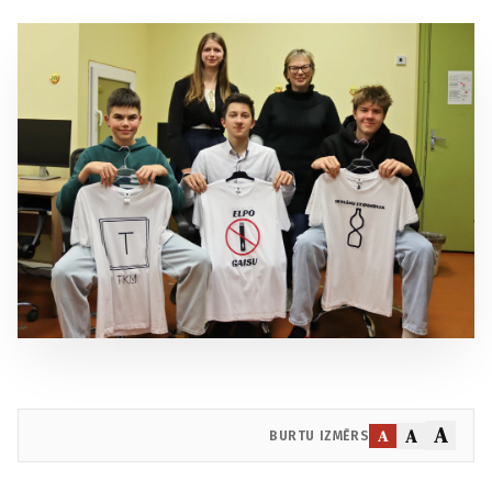
A
A
A
BURTU IZMĒRS