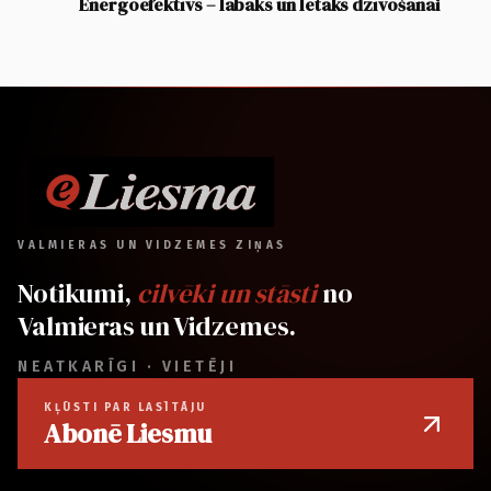
Energoefektīvs – labāks un lētāks dzīvošanai
VALMIERAS UN VIDZEMES ZIŅAS
Notikumi,
cilvēki un stāsti
no
Valmieras un Vidzemes.
NEATKARĪGI · VIETĒJI
KĻŪSTI PAR LASĪTĀJU
Abonē Liesmu