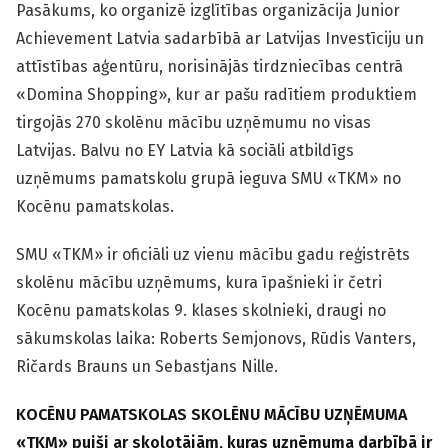
Pasākums, ko organizē izglītības organizācija Junior
Achievement Latvia sadarbībā ar Latvijas Investīciju un
attīstības aģentūru, norisinājās tirdzniecības centrā
«Domina Shopping», kur ar pašu radītiem produktiem
tirgojās 270 skolēnu mācību uzņēmumu no visas
Latvijas. Balvu no EY Latvia kā sociāli atbildīgs
uzņēmums pamatskolu grupā ieguva SMU «TKM» no
Kocēnu pamatskolas.
SMU «TKM» ir oficiāli uz vienu mācību gadu reģistrēts
skolēnu mācību uzņēmums, kura īpašnieki ir četri
Kocēnu pamatskolas 9. klases skolnieki, draugi no
sākumskolas laika: Roberts Semjonovs, Rūdis Vanters,
Ričards Brauns un Sebastjans Nille.
KOCĒNU PAMATSKOLAS SKOLĒNU MĀCĪBU UZŅĒMUMA
«TKM» puiši ar skolotājām, kuras uzņēmuma darbībā ir