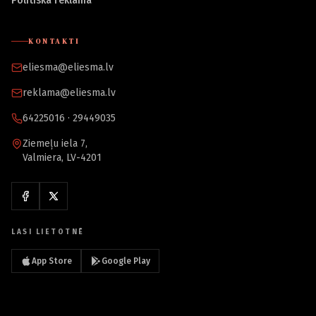
Politiskā reklāma
KONTAKTI
eliesma@eliesma.lv
reklama@eliesma.lv
64225016 · 29449035
Ziemeļu iela 7,
Valmiera, LV-4201
LASI LIETOTNĒ
App Store
Google Play