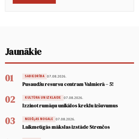
Jaunākie
01
07.08.2026.
SABIEDRĪBA
Pusaudžu resursu centram Valmierā – 5!
02
07.08.2026.
KULTŪRA UN IZKLAIDE
Izzinot rumāņu unikālos kreklu izšuvumus
03
07.08.2026.
NEDĒĻAS NOGALE
Laikmetīgās mākslas izstāde Strenčos