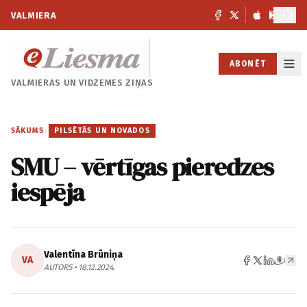
VALMIERA
ABONĒT
VALMIERAS UN
VIDZEMES ZIŅAS
SĀKUMS
/
PILSĒTĀS UN NOVADOS
SMU – vērtīgas pieredzes
iespēja
Valentīna Brūniņa
VA
AUTORS • 18.12.2024.