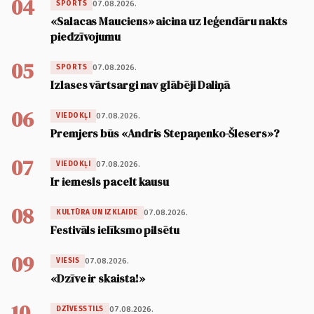
04
07.08.2026.
SPORTS
«Salacas Mauciens» aicina uz leģendāru nakts
piedzīvojumu
05
07.08.2026.
SPORTS
Izlases vārtsargi nav glābēji Daliņā
06
07.08.2026.
VIEDOKĻI
Premjers būs «Andris Stepaņenko-Šlesers»?
07
07.08.2026.
VIEDOKĻI
Ir iemesls pacelt kausu
08
07.08.2026.
KULTŪRA UN IZKLAIDE
Festivāls ielīksmo pilsētu
09
07.08.2026.
VIESIS
«Dzīve ir skaista!»
10
07.08.2026.
DZĪVESSTILS