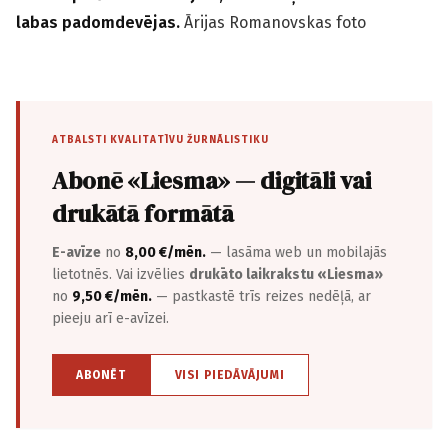
labas padomdevējas.
Ārijas Romanovskas foto
ATBALSTI KVALITATĪVU ŽURNĀLISTIKU
Abonē «Liesma» — digitāli vai
drukātā formātā
E-avīze
no
8,00 €/mēn.
— lasāma web un mobilajās
lietotnēs. Vai izvēlies
drukāto laikrakstu «Liesma»
no
9,50 €/mēn.
— pastkastē trīs reizes nedēļā, ar
pieeju arī e-avīzei.
ABONĒT
VISI PIEDĀVĀJUMI