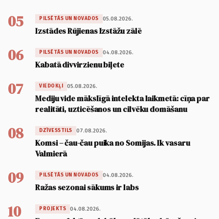
05
05.08.2026.
PILSĒTĀS UN NOVADOS
Izstādes Rūjienas Izstāžu zālē
06
04.08.2026.
PILSĒTĀS UN NOVADOS
Kabatā divvirzienu biļete
07
05.08.2026.
VIEDOKĻI
Mediju vide mākslīgā intelekta laikmetā: cīņa par
realitāti, uzticēšanos un cilvēku domāšanu
08
07.08.2026.
DZĪVESSTILS
Komsi – čau-čau puika no Somijas. Ik vasaru
Valmierā
09
04.08.2026.
PILSĒTĀS UN NOVADOS
Ražas sezonai sākums ir labs
10
04.08.2026.
PROJEKTS