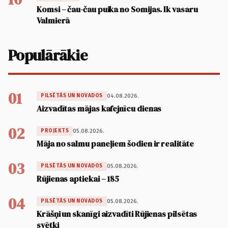
Komsi – čau-čau puika no Somijas. Ik vasaru
Valmierā
Populārākie
01
04.08.2026.
PILSĒTĀS UN NOVADOS
Aizvadītas mājas kafejnīcu dienas
02
05.08.2026.
PROJEKTS
Māja no salmu paneļiem šodien ir realitāte
03
05.08.2026.
PILSĒTĀS UN NOVADOS
Rūjienas aptiekai – 185
04
05.08.2026.
PILSĒTĀS UN NOVADOS
Krāšņi un skanīgi aizvadīti Rūjienas pilsētas
svētki