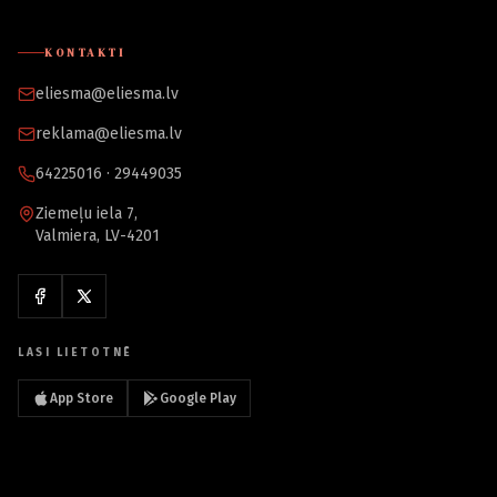
KONTAKTI
eliesma@eliesma.lv
reklama@eliesma.lv
64225016 · 29449035
Ziemeļu iela 7,
Valmiera, LV-4201
LASI LIETOTNĒ
App Store
Google Play