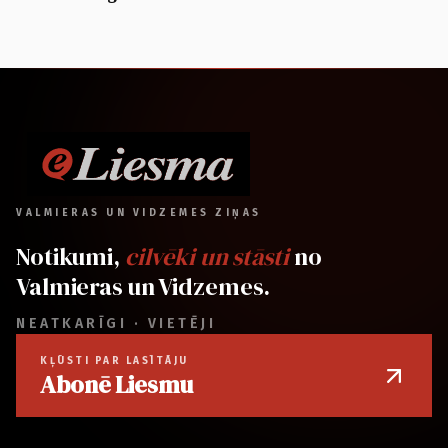
VALMIERAS UN VIDZEMES ZIŅAS
Notikumi,
cilvēki un stāsti
no
Valmieras un Vidzemes.
NEATKARĪGI · VIETĒJI
KĻŪSTI PAR LASĪTĀJU
Abonē Liesmu