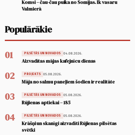
Komsi – čau-čau puika no Somijas. Ik vasaru
Valmierā
Populārākie
01
04.08.2026.
PILSĒTĀS UN NOVADOS
Aizvadītas mājas kafejnīcu dienas
02
05.08.2026.
PROJEKTS
Māja no salmu paneļiem šodien ir realitāte
03
05.08.2026.
PILSĒTĀS UN NOVADOS
Rūjienas aptiekai – 185
04
05.08.2026.
PILSĒTĀS UN NOVADOS
Krāšņi un skanīgi aizvadīti Rūjienas pilsētas
svētki