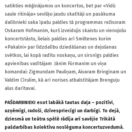
satikties mēģinājumos un koncertos, bet par «Vidū
saule ritināja» sevišķo jaudu skatītāji un pasākuma
dalībnieki saka īpašu paldies tā programmas režisoram
Oskaram Hofmanim, kurš izveidojis skaistu un vienojošu
koncertstāstu, lielais paldies arī Smiltenes korim
«Pakalni» par līdzdalību dziedāšanas un dejošanas
svētkos, lai kopā radītu noskaņu, un sirsnīgs paldies
apvienības vadītājam Jānim Fūrmanim un viņa
komandai: Zigmundam Pauliņam, Aivaram Bringinam un
Valdim Cīrulim, kā arī norises atbalstītājam Brenguļu
alus darītavai.
PAŠDARBNIEKI esot labākā tautas daļa – pozitīvi,
uzņēmīgi, radoši, dzīvespriecīgi un darbīgi. To dejā,
dziesmā un teātra spēlē rādīja arī savējie Trikātā
pašdarbības kolektīvu noslēguma koncertuzvedumā.