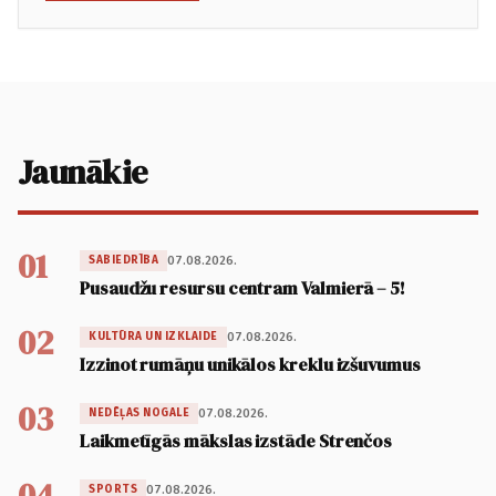
Jaunākie
01
07.08.2026.
SABIEDRĪBA
Pusaudžu resursu centram Valmierā – 5!
02
07.08.2026.
KULTŪRA UN IZKLAIDE
Izzinot rumāņu unikālos kreklu izšuvumus
03
07.08.2026.
NEDĒĻAS NOGALE
Laikmetīgās mākslas izstāde Strenčos
04
07.08.2026.
SPORTS