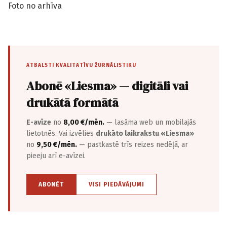
Foto no arhīva
ATBALSTI KVALITATĪVU ŽURNĀLISTIKU
Abonē «Liesma» — digitāli vai
drukātā formātā
E-avīze
no
8,00 €/mēn.
— lasāma web un mobilajās
lietotnēs. Vai izvēlies
drukāto laikrakstu «Liesma»
no
9,50 €/mēn.
— pastkastē trīs reizes nedēļā, ar
pieeju arī e-avīzei.
ABONĒT
VISI PIEDĀVĀJUMI