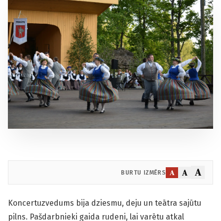
A
A
A
BURTU IZMĒRS
Koncertuzvedums bija dziesmu, deju un teātra sajūtu
pilns. Pašdarbnieki gaida rudeni, lai varētu atkal