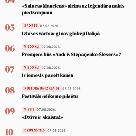
«Salacas Mauciens» aicina uz leģendāru nakts
piedzīvojumu
05
07.08.2026.
SPORTS
Izlases vārtsargi nav glābēji Daliņā
06
07.08.2026.
VIEDOKĻI
Premjers būs «Andris Stepaņenko-Šlesers»?
07
07.08.2026.
VIEDOKĻI
Ir iemesls pacelt kausu
08
07.08.2026.
KULTŪRA UN IZKLAIDE
Festivāls ielīksmo pilsētu
09
07.08.2026.
VIESIS
«Dzīve ir skaista!»
10
07.08.2026.
DZĪVESSTILS