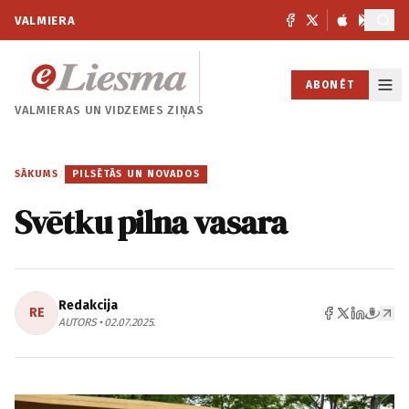
VALMIERA
ABONĒT
VALMIERAS UN
VIDZEMES ZIŅAS
SĀKUMS
/
PILSĒTĀS UN NOVADOS
Svētku pilna vasara
Redakcija
RE
AUTORS • 02.07.2025.