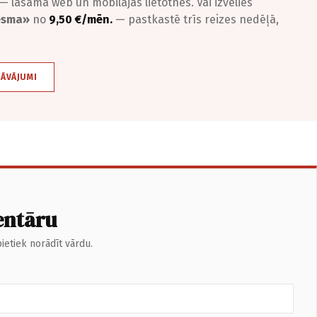
— lasāma web un mobilajās lietotnēs. Vai izvēlies
iesma»
no
9,50 €/mēn.
— pastkastē trīs reizes nedēļā,
DĀVĀJUMI
entāru
ietiek norādīt vārdu.