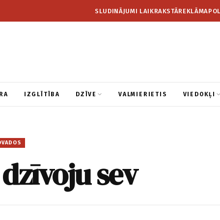
SLUDINĀJUMI LAIKRAKSTĀ
REKLĀMA
POL
RA
IZGLĪTĪBA
DZĪVE
VALMIERIETIS
VIEDOKĻI
OVADOS
dzīvoju sev