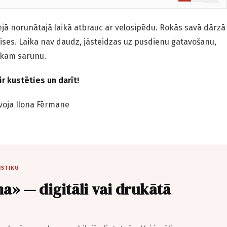
ejā norunātajā laikā atbrauc ar velosipēdu. Rokās savā dārzā
cises. Laika nav daudz, jāsteidzas uz pusdienu gatavošanu,
kam sarunu.
r kustēties un darīt!
voja Ilona Fērmane
ISTIKU
a» — digitāli vai drukātā