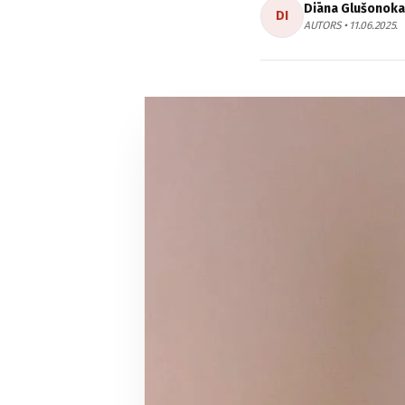
Diāna Glušonoka
DI
AUTORS • 11.06.2025.