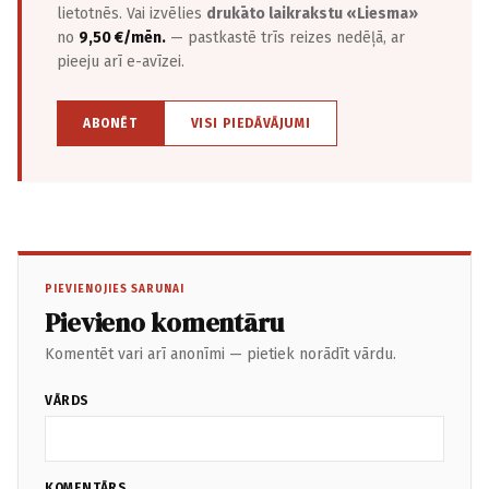
lietotnēs. Vai izvēlies
drukāto laikrakstu «Liesma»
no
9,50 €/mēn.
— pastkastē trīs reizes nedēļā, ar
pieeju arī e-avīzei.
ABONĒT
VISI PIEDĀVĀJUMI
PIEVIENOJIES SARUNAI
Pievieno komentāru
Komentēt vari arī anonīmi — pietiek norādīt vārdu.
VĀRDS
KOMENTĀRS