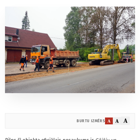
A
A
A
BURTU IZMĒRS