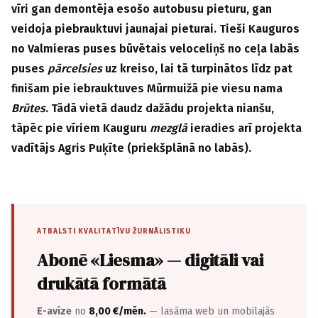
vīri gan demontēja esošo autobusu pieturu, gan
veidoja piebrauktuvi jaunajai pieturai. Tieši Kauguros
no Valmieras puses būvētais veloceliņš no ceļa labās
puses
pārcelsies
uz kreiso, lai tā turpinātos līdz pat
finišam pie iebrauktuves Mūrmuižā pie viesu nama
Brūtes
. Tādā vietā daudz dažādu projekta nianšu,
tāpēc pie vīriem Kauguru
mezglā
ieradies arī projekta
vadītājs Agris Puķīte (priekšplānā no labās).
ATBALSTI KVALITATĪVU ŽURNĀLISTIKU
Abonē «Liesma» — digitāli vai
drukātā formātā
E-avīze
no
8,00 €/mēn.
— lasāma web un mobilajās