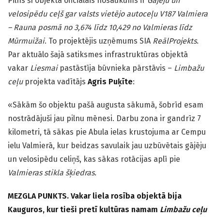
Pilns šī objekta oficiālais nosaukums ir
Gājēju un
velosipēdu ceļš gar valsts vietējo autoceļu V187 Valmiera
– Rauna posmā no 3,674 līdz 10,429 no Valmieras līdz
Mūrmuižai
. To projektējis uzņēmums SIA
ReālProjekts
.
Par aktuālo šajā satiksmes infrastruktūras objektā
vakar
Liesmai
pastāstīja būvnieka pārstāvis –
Limbažu
ceļu
projekta vadītājs
Agris Puķīte
:
«Sākām šo objektu pašā augusta sākumā, šobrīd esam
nostrādājuši jau pilnu mēnesi. Darbu zona ir gandrīz 7
kilometri, tā sākas pie Abula ielas krustojuma ar Cempu
ielu Valmierā, kur beidzas savulaik jau uzbūvētais gājēju
un velosipēdu celiņš, kas sākas rotācijas aplī pie
Valmieras stikla šķiedras.
MEZGLA PUNKTS. Vakar liela rosība objektā bija
Kauguros, kur tieši pretī kultūras namam
Limbažu ceļu