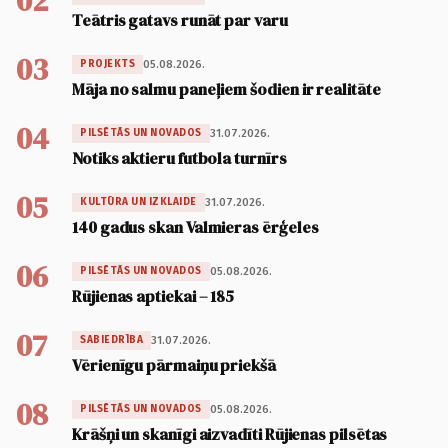
02
Teātris gatavs runāt par varu
03
05.08.2026.
PROJEKTS
Māja no salmu paneļiem šodien ir realitāte
04
31.07.2026.
PILSĒTĀS UN NOVADOS
Notiks aktieru futbola turnīrs
05
31.07.2026.
KULTŪRA UN IZKLAIDE
140 gadus skan Valmieras ērģeles
06
05.08.2026.
PILSĒTĀS UN NOVADOS
Rūjienas aptiekai – 185
07
31.07.2026.
SABIEDRĪBA
Vērienīgu pārmaiņu priekšā
08
05.08.2026.
PILSĒTĀS UN NOVADOS
Krāšņi un skanīgi aizvadīti Rūjienas pilsētas