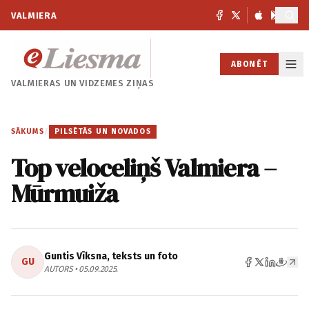
VALMIERA
ABONĒT
VALMIERAS UN
VIDZEMES ZIŅAS
SĀKUMS
/
PILSĒTĀS UN NOVADOS
Top veloceliņš Valmiera –
Mūrmuiža
Guntis Vīksna, teksts un foto
GU
AUTORS • 05.09.2025.