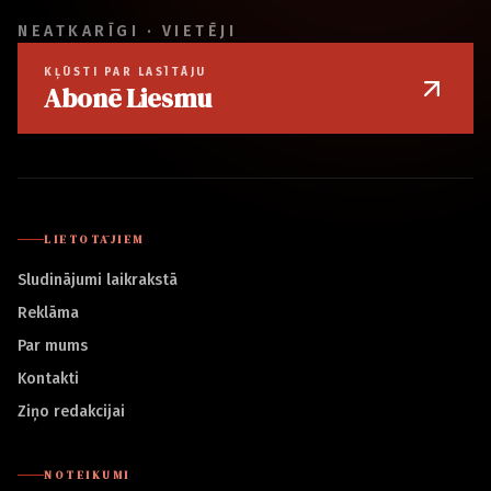
NEATKARĪGI · VIETĒJI
KĻŪSTI PAR LASĪTĀJU
Abonē Liesmu
LIETOTĀJIEM
Sludinājumi laikrakstā
Reklāma
Par mums
Kontakti
Ziņo redakcijai
NOTEIKUMI