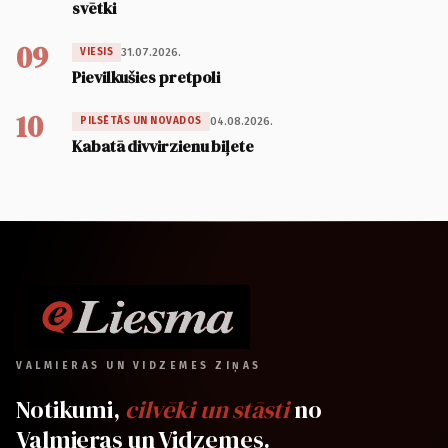
svētki
09
31.07.2026.
VIESIS
Pievilkušies pretpoli
10
04.08.2026.
PILSĒTĀS UN NOVADOS
Kabatā divvirzienu biļete
VALMIERAS UN VIDZEMES ZIŅAS
Notikumi,
cilvēki un stāsti
no
Valmieras un Vidzemes.