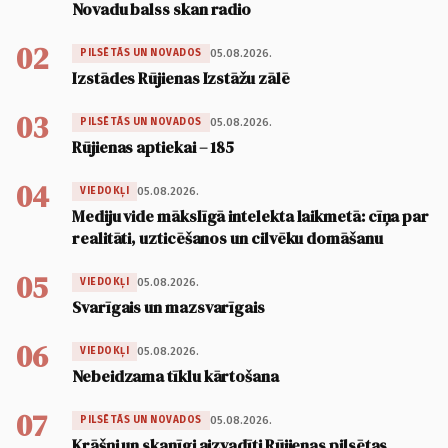
Novadu balss skan radio
02
05.08.2026.
PILSĒTĀS UN NOVADOS
Izstādes Rūjienas Izstāžu zālē
03
05.08.2026.
PILSĒTĀS UN NOVADOS
Rūjienas aptiekai – 185
04
05.08.2026.
VIEDOKĻI
Mediju vide mākslīgā intelekta laikmetā: cīņa par
realitāti, uzticēšanos un cilvēku domāšanu
05
05.08.2026.
VIEDOKĻI
Svarīgais un mazsvarīgais
06
05.08.2026.
VIEDOKĻI
Nebeidzama tīklu kārtošana
07
05.08.2026.
PILSĒTĀS UN NOVADOS
Krāšņi un skanīgi aizvadīti Rūjienas pilsētas