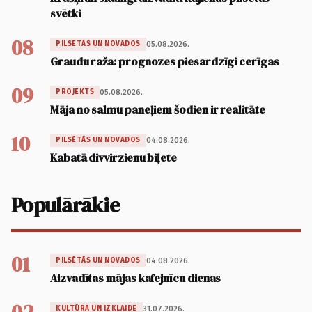
svētki
08
05.08.2026.
PILSĒTĀS UN NOVADOS
Graudu raža: prognozes piesardzīgi cerīgas
09
05.08.2026.
PROJEKTS
Māja no salmu paneļiem šodien ir realitāte
10
04.08.2026.
PILSĒTĀS UN NOVADOS
Kabatā divvirzienu biļete
Populārākie
01
04.08.2026.
PILSĒTĀS UN NOVADOS
Aizvadītas mājas kafejnīcu dienas
31.07.2026.
KULTŪRA UN IZKLAIDE