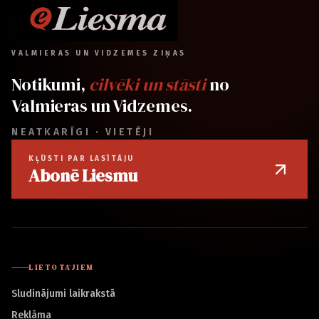
VALMIERAS UN VIDZEMES ZIŅAS
Notikumi,
cilvēki un stāsti
no
Valmieras un Vidzemes.
NEATKARĪGI · VIETĒJI
KĻŪSTI PAR LASĪTĀJU
Abonē Liesmu
LIETOTĀJIEM
Sludinājumi laikrakstā
Reklāma