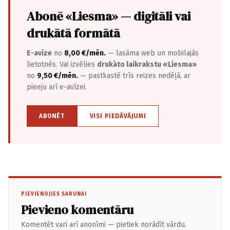
Abonē «Liesma» — digitāli vai
drukātā formātā
E-avīze
no
8,00 €/mēn.
— lasāma web un mobilajās
lietotnēs. Vai izvēlies
drukāto laikrakstu «Liesma»
no
9,50 €/mēn.
— pastkastē trīs reizes nedēļā, ar
pieeju arī e-avīzei.
ABONĒT
VISI PIEDĀVĀJUMI
PIEVIENOJIES SARUNAI
Pievieno komentāru
Komentēt vari arī anonīmi — pietiek norādīt vārdu.