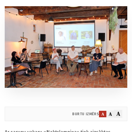
A
A
A
BURTU IZMĒRS