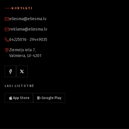
KONTAKTI
eliesma@eliesma.lv
reklama@eliesma.lv
64225016 · 29449035
Ziemeļu iela 7,
Valmiera, LV-4201
LASI LIETOTNĒ
App Store
Google Play