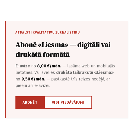
ATBALSTI KVALITATĪVU ŽURNĀLISTIKU
Abonē «Liesma» — digitāli vai
drukātā formātā
E-avīze
no
8,00 €/mēn.
— lasāma web un mobilajās
lietotnēs. Vai izvēlies
drukāto laikrakstu «Liesma»
no
9,50 €/mēn.
— pastkastē trīs reizes nedēļā, ar
pieeju arī e-avīzei.
ABONĒT
VISI PIEDĀVĀJUMI