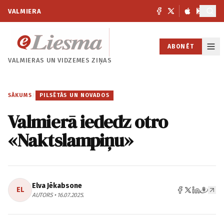
VALMIERA
ABONĒT
VALMIERAS UN
VIDZEMES ZIŅAS
SĀKUMS
/
PILSĒTĀS UN NOVADOS
Valmierā iededz otro
«Naktslampiņu»
Elva Jēkabsone
EL
AUTORS • 16.07.2025.