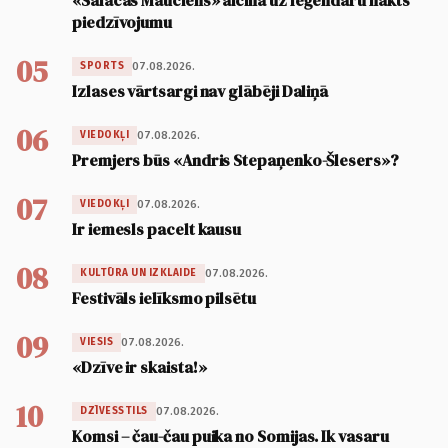
«Salacas Mauciens» aicina uz leģendāru nakts
piedzīvojumu
05
07.08.2026.
SPORTS
Izlases vārtsargi nav glābēji Daliņā
06
07.08.2026.
VIEDOKĻI
Premjers būs «Andris Stepaņenko-Šlesers»?
07
07.08.2026.
VIEDOKĻI
Ir iemesls pacelt kausu
08
07.08.2026.
KULTŪRA UN IZKLAIDE
Festivāls ielīksmo pilsētu
09
07.08.2026.
VIESIS
«Dzīve ir skaista!»
10
07.08.2026.
DZĪVESSTILS
Komsi – čau-čau puika no Somijas. Ik vasaru