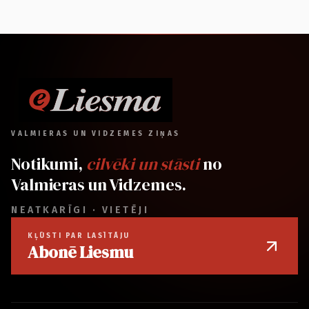
VALMIERAS UN VIDZEMES ZIŅAS
Notikumi,
cilvēki un stāsti
no
Valmieras un Vidzemes.
NEATKARĪGI · VIETĒJI
KĻŪSTI PAR LASĪTĀJU
Abonē Liesmu