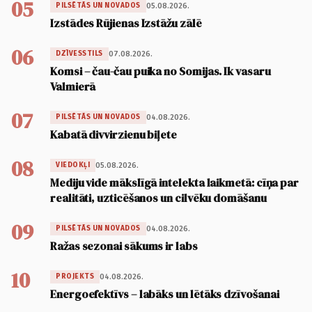
05
05.08.2026.
PILSĒTĀS UN NOVADOS
Izstādes Rūjienas Izstāžu zālē
06
07.08.2026.
DZĪVESSTILS
Komsi – čau-čau puika no Somijas. Ik vasaru
Valmierā
07
04.08.2026.
PILSĒTĀS UN NOVADOS
Kabatā divvirzienu biļete
08
05.08.2026.
VIEDOKĻI
Mediju vide mākslīgā intelekta laikmetā: cīņa par
realitāti, uzticēšanos un cilvēku domāšanu
09
04.08.2026.
PILSĒTĀS UN NOVADOS
Ražas sezonai sākums ir labs
10
04.08.2026.
PROJEKTS
Energoefektīvs – labāks un lētāks dzīvošanai