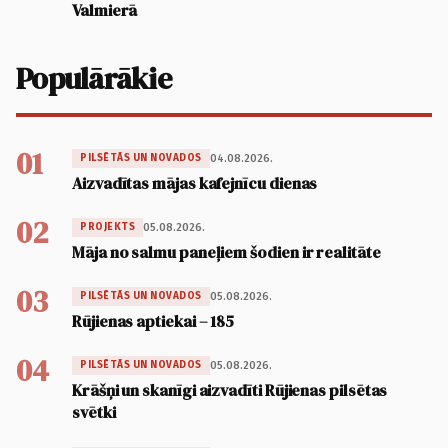
Valmierā
Populārākie
01
04.08.2026.
PILSĒTĀS UN NOVADOS
Aizvadītas mājas kafejnīcu dienas
02
05.08.2026.
PROJEKTS
Māja no salmu paneļiem šodien ir realitāte
03
05.08.2026.
PILSĒTĀS UN NOVADOS
Rūjienas aptiekai – 185
04
05.08.2026.
PILSĒTĀS UN NOVADOS
Krāšņi un skanīgi aizvadīti Rūjienas pilsētas
svētki