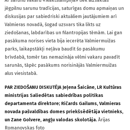
Ar sarunu vakaru «Naktslampiņa» tiek aizsāktas
jēgpilnu sarunu tradīcijas, saturīgas domu apmaiņas un
diskusijas par sabiedriski aktuāliem jautājumiem arī
Valmieras novadā, šogad uzsvars tika likts uz
ziedošanas, labdarības un filantropijas tēmām. Lai gan
pasākuma norises vieta bija iecerēta Valmiermuižas
parks, laikapstākļi neļāva baudīt šo pasākumu
brīvdabā, tomēr tas nemazināja vēlmi vakaru pavadīt
sarunās, tāpēc pasākums norisinājās Valmiermuižas
alus viesistabā.
PAR ZIEDOŠANU DISKUTĒJA Jeļena Šaicāne, LR Kultūras
ministrijas Saliedētas sabiedrības politikas
departamenta direktore; Ričards Gailums, Valmieras
novada pašvaldības domes priekšsēdētāja vietnieks,
un Zane Golvere, angļu valodas skolotāja.
Ārijas
Romanovskas foto