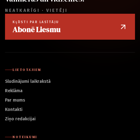
NEATKARĪGI · VIETĒJI
KĻŪSTI PAR LASĪTĀJU
Abonē Liesmu
LIETOTĀJIEM
Sludinājumi laikrakstā
Reklāma
Par mums
Kontakti
Ziņo redakcijai
NOTEIKUMI