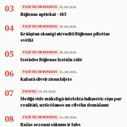
03
05.08.2026.
PILSĒTĀS UN NOVADOS
Rūjienas aptiekai – 185
04
05.08.2026.
PILSĒTĀS UN NOVADOS
Krāšņi un skanīgi aizvadīti Rūjienas pilsētas
svētki
05
05.08.2026.
PILSĒTĀS UN NOVADOS
Izstādes Rūjienas Izstāžu zālē
06
04.08.2026.
PILSĒTĀS UN NOVADOS
Kabatā divvirzienu biļete
07
05.08.2026.
VIEDOKĻI
Mediju vide mākslīgā intelekta laikmetā: cīņa par
realitāti, uzticēšanos un cilvēku domāšanu
08
04.08.2026.
PILSĒTĀS UN NOVADOS
Ražas sezonai sākums ir labs