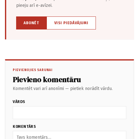
pieeju arī e-avīzei.
ABONĒT
VISI PIEDĀVĀJUMI
PIEVIENOJIES SARUNAI
Pievieno komentāru
Komentēt vari arī anonīmi — pietiek norādīt vārdu.
VĀRDS
KOMENTĀRS