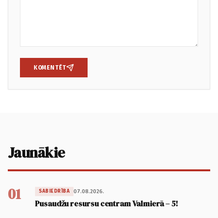
KOMENTĒT
Jaunākie
01
07.08.2026.
SABIEDRĪBA
Pusaudžu resursu centram Valmierā – 5!