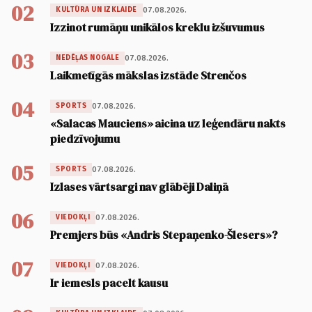
02
07.08.2026.
KULTŪRA UN IZKLAIDE
Izzinot rumāņu unikālos kreklu izšuvumus
03
07.08.2026.
NEDĒĻAS NOGALE
Laikmetīgās mākslas izstāde Strenčos
04
07.08.2026.
SPORTS
«Salacas Mauciens» aicina uz leģendāru nakts
piedzīvojumu
05
07.08.2026.
SPORTS
Izlases vārtsargi nav glābēji Daliņā
06
07.08.2026.
VIEDOKĻI
Premjers būs «Andris Stepaņenko-Šlesers»?
07
07.08.2026.
VIEDOKĻI
Ir iemesls pacelt kausu