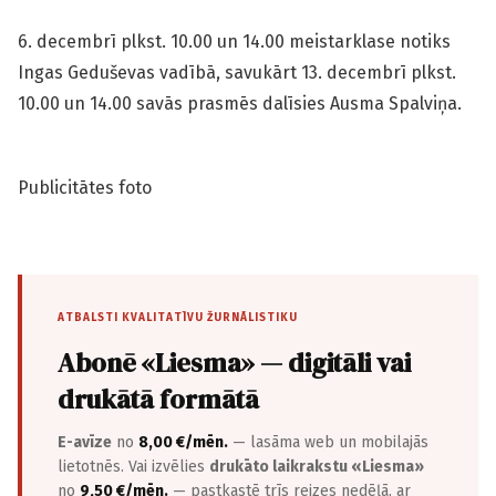
6. decembrī plkst. 10.00 un 14.00 meistarklase notiks
Ingas Geduševas vadībā, savukārt 13. decembrī plkst.
10.00 un 14.00 savās prasmēs dalīsies Ausma Spalviņa.
Publicitātes foto
ATBALSTI KVALITATĪVU ŽURNĀLISTIKU
Abonē «Liesma» — digitāli vai
drukātā formātā
E-avīze
no
8,00 €/mēn.
— lasāma web un mobilajās
lietotnēs. Vai izvēlies
drukāto laikrakstu «Liesma»
no
9,50 €/mēn.
— pastkastē trīs reizes nedēļā, ar