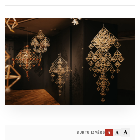
A
A
A
BURTU IZMĒRS