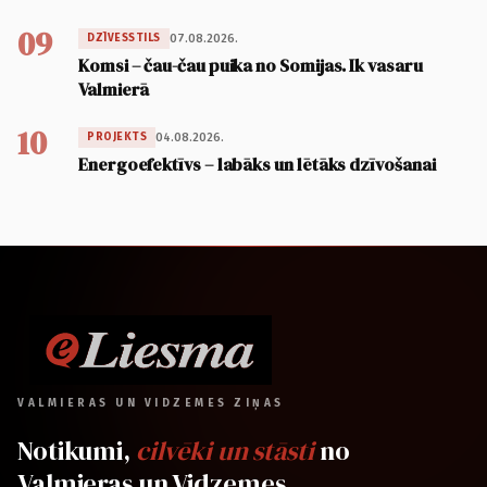
09
07.08.2026.
DZĪVESSTILS
Komsi – čau-čau puika no Somijas. Ik vasaru
Valmierā
10
04.08.2026.
PROJEKTS
Energoefektīvs – labāks un lētāks dzīvošanai
VALMIERAS UN VIDZEMES ZIŅAS
Notikumi,
cilvēki un stāsti
no
Valmieras un Vidzemes.