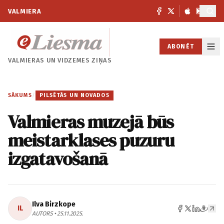
VALMIERA
ABONĒT
VALMIERAS UN
VIDZEMES ZIŅAS
SĀKUMS
/
PILSĒTĀS UN NOVADOS
Valmieras muzejā būs
meistarklases puzuru
izgatavošanā
Ilva Birzkope
IL
AUTORS • 25.11.2025.