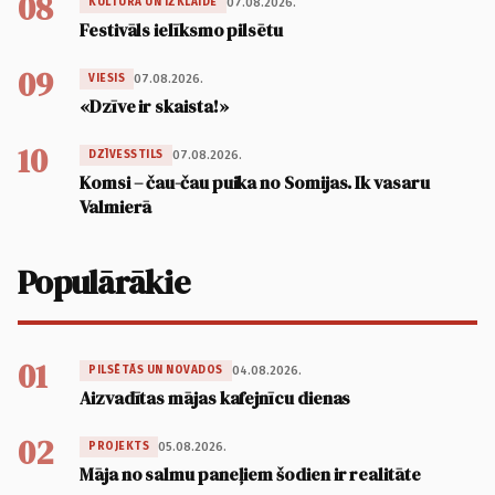
08
07.08.2026.
KULTŪRA UN IZKLAIDE
Festivāls ielīksmo pilsētu
09
07.08.2026.
VIESIS
«Dzīve ir skaista!»
10
07.08.2026.
DZĪVESSTILS
Komsi – čau-čau puika no Somijas. Ik vasaru
Valmierā
Populārākie
01
04.08.2026.
PILSĒTĀS UN NOVADOS
Aizvadītas mājas kafejnīcu dienas
02
05.08.2026.
PROJEKTS
Māja no salmu paneļiem šodien ir realitāte