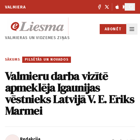
VALMIERA
ABONĒT
VALMIERAS UN
VIDZEMES ZIŅAS
SĀKUMS
/
PILSĒTĀS UN NOVADOS
Valmieru darba vizītē
apmeklēja Igaunijas
vēstnieks Latvijā V. E. Ēriks
Marmei
Redakcija