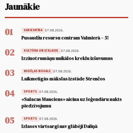
Jaunākie
01
07.08.2026.
SABIEDRĪBA
Pusaudžu resursu centram Valmierā – 5!
02
07.08.2026.
KULTŪRA UN IZKLAIDE
Izzinot rumāņu unikālos kreklu izšuvumus
03
07.08.2026.
NEDĒĻAS NOGALE
Laikmetīgās mākslas izstāde Strenčos
04
07.08.2026.
SPORTS
«Salacas Mauciens» aicina uz leģendāru nakts
piedzīvojumu
05
07.08.2026.
SPORTS
Izlases vārtsargi nav glābēji Daliņā