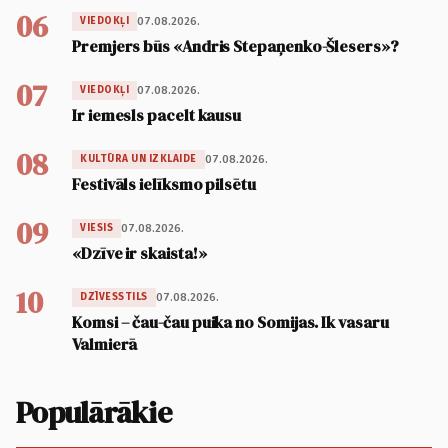
06
07.08.2026.
VIEDOKĻI
Premjers būs «Andris Stepaņenko-Šlesers»?
07
07.08.2026.
VIEDOKĻI
Ir iemesls pacelt kausu
08
07.08.2026.
KULTŪRA UN IZKLAIDE
Festivāls ielīksmo pilsētu
09
07.08.2026.
VIESIS
«Dzīve ir skaista!»
10
07.08.2026.
DZĪVESSTILS
Komsi – čau-čau puika no Somijas. Ik vasaru
Valmierā
Populārākie