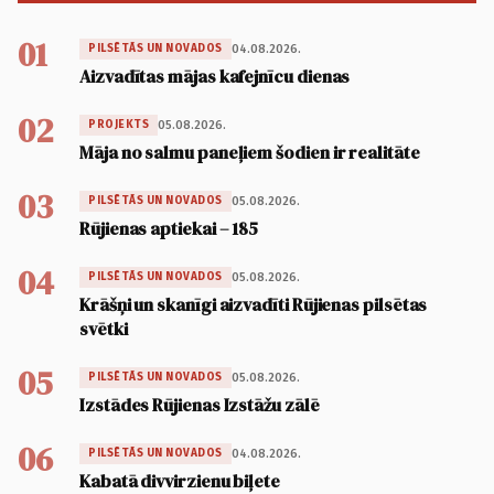
01
04.08.2026.
PILSĒTĀS UN NOVADOS
Aizvadītas mājas kafejnīcu dienas
02
05.08.2026.
PROJEKTS
Māja no salmu paneļiem šodien ir realitāte
03
05.08.2026.
PILSĒTĀS UN NOVADOS
Rūjienas aptiekai – 185
04
05.08.2026.
PILSĒTĀS UN NOVADOS
Krāšņi un skanīgi aizvadīti Rūjienas pilsētas
svētki
05
05.08.2026.
PILSĒTĀS UN NOVADOS
Izstādes Rūjienas Izstāžu zālē
06
04.08.2026.
PILSĒTĀS UN NOVADOS
Kabatā divvirzienu biļete