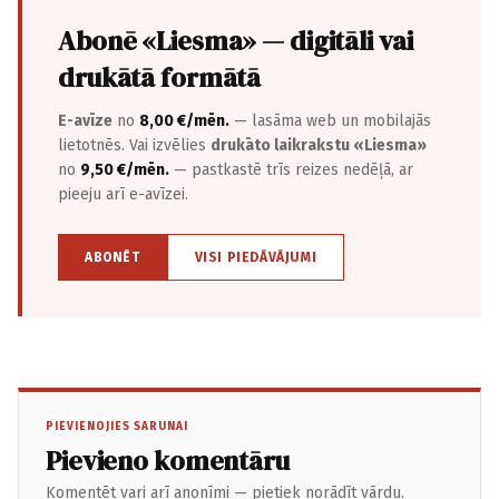
Abonē «Liesma» — digitāli vai
drukātā formātā
E-avīze
no
8,00 €/mēn.
— lasāma web un mobilajās
lietotnēs. Vai izvēlies
drukāto laikrakstu «Liesma»
no
9,50 €/mēn.
— pastkastē trīs reizes nedēļā, ar
pieeju arī e-avīzei.
ABONĒT
VISI PIEDĀVĀJUMI
PIEVIENOJIES SARUNAI
Pievieno komentāru
Komentēt vari arī anonīmi — pietiek norādīt vārdu.