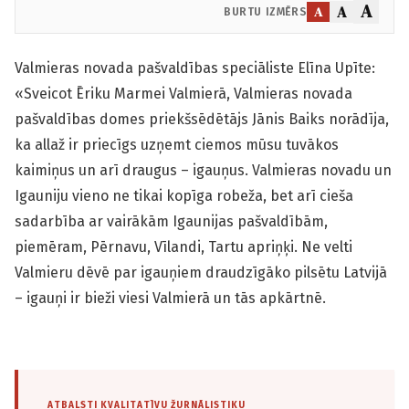
A
A
A
BURTU IZMĒRS
Valmieras novada pašvaldības speciāliste Elīna Upīte:
«Sveicot Ēriku Marmei Valmierā, Valmieras novada
pašvaldības domes priekšsēdētājs Jānis Baiks norādīja,
ka allaž ir priecīgs uzņemt ciemos mūsu tuvākos
kaimiņus un arī draugus – igauņus. Valmieras novadu un
Igauniju vieno ne tikai kopīga robeža, bet arī cieša
sadarbība ar vairākām Igaunijas pašvaldībām,
piemēram, Pērnavu, Vīlandi, Tartu apriņķi. Ne velti
Valmieru dēvē par igauņiem draudzīgāko pilsētu Latvijā
– igauņi ir bieži viesi Valmierā un tās apkārtnē.
ATBALSTI KVALITATĪVU ŽURNĀLISTIKU