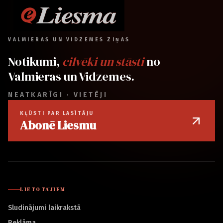
VALMIERAS UN VIDZEMES ZIŅAS
Notikumi,
cilvēki un stāsti
no
Valmieras un Vidzemes.
NEATKARĪGI · VIETĒJI
KĻŪSTI PAR LASĪTĀJU
Abonē Liesmu
LIETOTĀJIEM
Sludinājumi laikrakstā
Reklāma