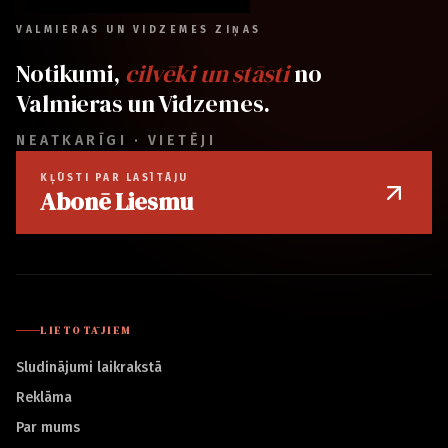
VALMIERAS UN VIDZEMES ZIŅAS
Notikumi,
cilvēki un stāsti
no
Valmieras un Vidzemes.
NEATKARĪGI · VIETĒJI
KĻŪSTI PAR LASĪTĀJU
Abonē Liesmu
LIETOTĀJIEM
Sludinājumi laikrakstā
Reklāma
Par mums