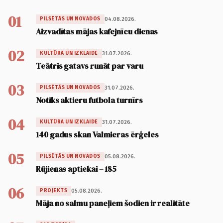
01
04.08.2026.
PILSĒTĀS UN NOVADOS
Aizvadītas mājas kafejnīcu dienas
02
31.07.2026.
KULTŪRA UN IZKLAIDE
Teātris gatavs runāt par varu
03
31.07.2026.
PILSĒTĀS UN NOVADOS
Notiks aktieru futbola turnīrs
04
31.07.2026.
KULTŪRA UN IZKLAIDE
140 gadus skan Valmieras ērģeles
05
05.08.2026.
PILSĒTĀS UN NOVADOS
Rūjienas aptiekai – 185
06
05.08.2026.
PROJEKTS
Māja no salmu paneļiem šodien ir realitāte