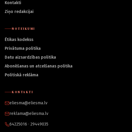
Kontakti
Ziņo redakcijai
NOTEIKUMI
Ētikas kodekss
Privātuma politika
Datu aizsardzības politika
Abonēšanas un atcelšanas politika
Politiskā reklāma
KONTAKTI
eliesma@eliesma.lv
reklama@eliesma.lv
64225016 · 29449035