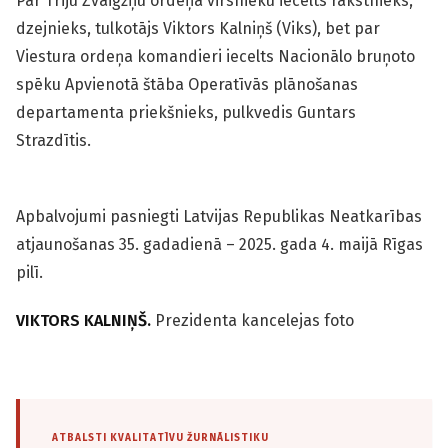
Par Triju Zvaigžņu ordeņa virsnieku iecelts rakstnieks,
dzejnieks, tulkotājs Viktors Kalniņš (Viks), bet par
Viestura ordeņa komandieri iecelts Nacionālo bruņoto
spēku Apvienotā štāba Operatīvās plānošanas
departamenta priekšnieks, pulkvedis Guntars
Strazdītis.
Apbalvojumi pasniegti Latvijas Republikas Neatkarības
atjaunošanas 35. gadadienā – 2025. gada 4. maijā Rīgas
pilī.
VIKTORS KALNIŅŠ.
Prezidenta kancelejas foto
ATBALSTI KVALITATĪVU ŽURNĀLISTIKU