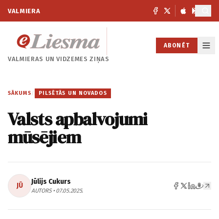
VALMIERA
ABONĒT
VALMIERAS UN
VIDZEMES ZIŅAS
SĀKUMS
/
PILSĒTĀS UN NOVADOS
Valsts apbalvojumi
mūsējiem
Jūlijs Cukurs
JŪ
AUTORS • 07.05.2025.