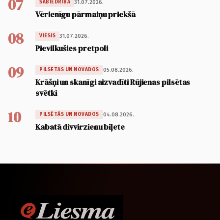
07
31.07.2026.
SABIEDRĪBA
Vērienīgu pārmaiņu priekšā
08
31.07.2026.
VIESIS
Pievilkušies pretpoli
09
05.08.2026.
PILSĒTĀS UN NOVADOS
Krāšņi un skanīgi aizvadīti Rūjienas pilsētas
svētki
10
04.08.2026.
PILSĒTĀS UN NOVADOS
Kabatā divvirzienu biļete