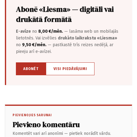
Abonē «Liesma» — digitāli vai
drukātā formātā
E-avīze
no
8,00 €/mēn.
— lasāma web un mobilajās
lietotnēs. Vai izvēlies
drukāto laikrakstu «Liesma»
no
9,50 €/mēn.
— pastkastē trīs reizes nedēļā, ar
pieeju arī e-avīzei.
ABONĒT
VISI PIEDĀVĀJUMI
PIEVIENOJIES SARUNAI
Pievieno komentāru
Komentēt vari arī anonīmi — pietiek norādīt vārdu.