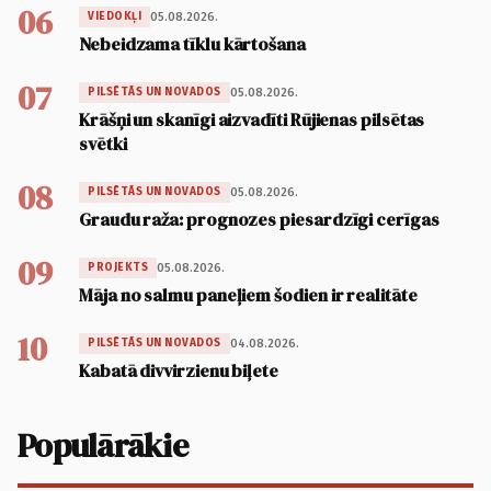
06
05.08.2026.
VIEDOKĻI
Nebeidzama tīklu kārtošana
07
05.08.2026.
PILSĒTĀS UN NOVADOS
Krāšņi un skanīgi aizvadīti Rūjienas pilsētas
svētki
08
05.08.2026.
PILSĒTĀS UN NOVADOS
Graudu raža: prognozes piesardzīgi cerīgas
09
05.08.2026.
PROJEKTS
Māja no salmu paneļiem šodien ir realitāte
10
04.08.2026.
PILSĒTĀS UN NOVADOS
Kabatā divvirzienu biļete
Populārākie