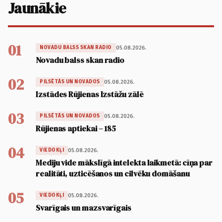
Jaunākie
01
05.08.2026.
NOVADU BALSS SKAN RADIO
Novadu balss skan radio
02
05.08.2026.
PILSĒTĀS UN NOVADOS
Izstādes Rūjienas Izstāžu zālē
03
05.08.2026.
PILSĒTĀS UN NOVADOS
Rūjienas aptiekai – 185
04
05.08.2026.
VIEDOKĻI
Mediju vide mākslīgā intelekta laikmetā: cīņa par
realitāti, uzticēšanos un cilvēku domāšanu
05
05.08.2026.
VIEDOKĻI
Svarīgais un mazsvarīgais