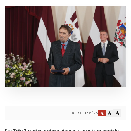
A
A
A
BURTU IZMĒRS